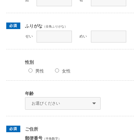
ふりがな
（全角ふりがな）
せい
めい
性別
男性
女性
年齢
ご住所
郵便番号
（半角数字）