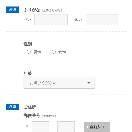
ふりがな
（全角ふりがな）
せい
めい
性別
男性
女性
年齢
ご住所
郵便番号
（半角数字）
〒
-
自動入力