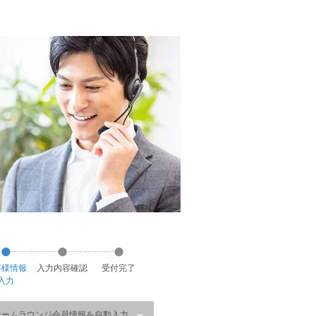
客様
情報
入力
内容
確認
受付
完了
入力
ホームラウンジ会員情報を自動入力