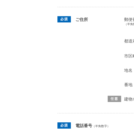
ご住所
郵便
（半角
都道
市区
地名
番地
建物
電話番号
（半角数字）