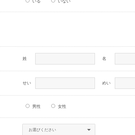
いる
いない
姓
名
せい
めい
男性
女性