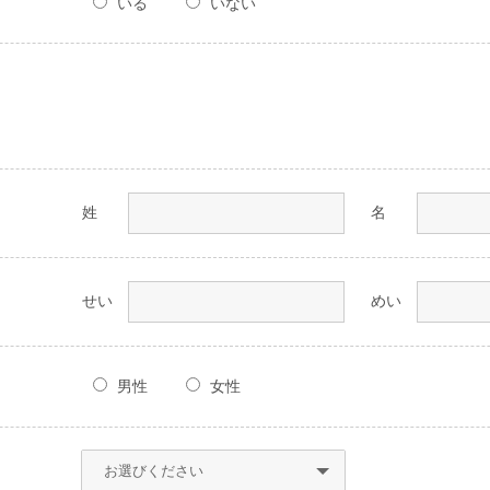
いる
いない
姓
名
せい
めい
男性
女性