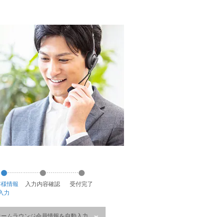
客様
情報
入力
内容
確認
受付
完了
入力
ホームラウンジ会員情報を自動入力