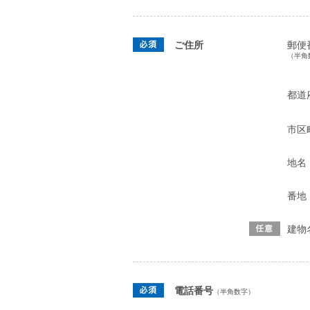
ご住所
郵便
（半角
都道
市区
地名
番地
建物
電話番号
（半角数字）