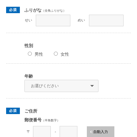
ふりがな
（全角ふりがな）
せい
めい
性別
男性
女性
年齢
ご住所
郵便番号
（半角数字）
〒
-
自動入力