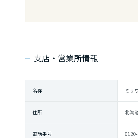
兵庫県
奈良県
和歌山県
支店・営業所情報
中国・四国エ
鳥取県
名称
ミサ
島根県
住所
北海
岡山県
電話番号
0120-