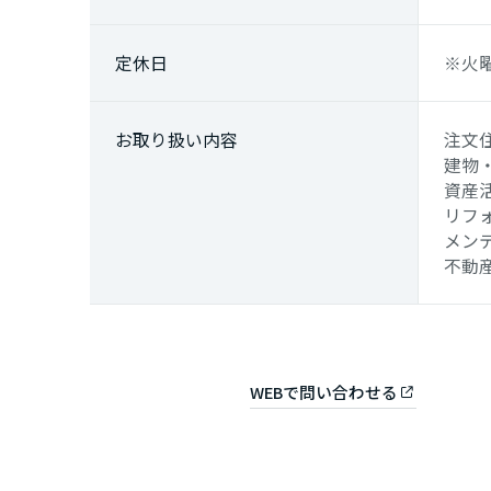
広島県
定休日
※火
山口県
お取り
扱い内容
注文
徳島県
建物
資産
リフ
香川県
メン
不動
愛媛県
高知県
WEBで問い合わせる
九州エリア