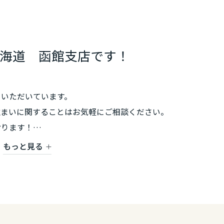
海道 函館支店です！
ていただいています。
住まいに関することはお気軽にご相談ください。
おります！
もっと見る
・乙部町・上ノ国町・鹿部町・木古内町・知内町・せたな町・