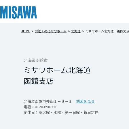
HOME
>
お近くのミサワホーム
>
北海道
>
ミサワホーム北海道 函館支
リフォーム
住まい
土地活用
まちづくり
オーナーサポート
企業・IR情報
建てる
個人のお客さま
戸建て・マンション
複合開発・投資開発
サポートメニュー
企業・IR
北海道
[注文住宅]
北海道函館市
ミサワホーム北海道
北海道
商品ラインアップ
賃貸住宅
ミサワリフォームとは
複合開発事業（ASMACI-アスマチ-）
住まいるりんぐ（ロングサポート）
ニュース
函館支店
東北
デザイン
賃貸併用住宅
リフォームの流れ
再開発・官民連携事業
保証制度
MISAWAについて
テクノロジー（住まいの性能）
店舗・各種施設
リフォームメニュー
分譲マンション開発事業
アフターメンテナンス
ミサワホームグループ
青森県
北海道函館市神山１－９－１
地図を見る
電話：
0120-698-330
建築事例・建築実例
土地活用モデルルーム見学
リフォーム事例
収益不動産・投資開発事業
ミサワリフォーム
IR情報
定休日：※火曜・水曜・第一日曜・祝日定休
岩手県
デザイナーズギャラリー
土地活用実例
建築再生事業
SDGs