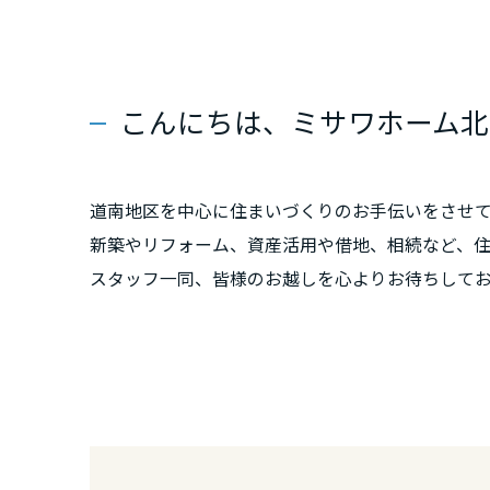
群馬県
埼玉県
こんにちは、ミサワホーム北
千葉県
道南地区を中心に住まいづくりのお手伝いをさせ
新築やリフォーム、資産活用や借地、相続など、
東京都
スタッフ一同、皆様のお越しを心よりお待ちして
神奈川県
◆函館市・北斗市
◆厚沢部町・今金町・江差町・奥尻町・長万部町
甲信越・北陸
町・福島町・松前町・森町・八雲町
富山県