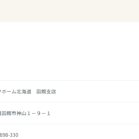
リア
ワホーム北海道 函館支店
道函館市神山１－９－１
698-330