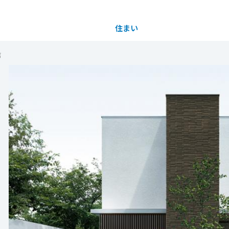
住まい
土地活用
店
都道府県を選択
買う
法人のお客さま
事業用
事業用売買
ご相談窓口
採用情報
分譲住宅（建売・土地）検索
企業不動産活用（CRE）戦略
事業用リノベーション
事業用地・事業用建物
お客様センター
新卒者採用
中古住宅検索
社宅建築
ホテル・旅館リフォーム
分譲用地
中途採用
スムストック検索
医療・介護・子育て・障がい福祉施設
障がい者採用
リフォーム営業所
分譲マンション検索
ウエルネス事業
売る