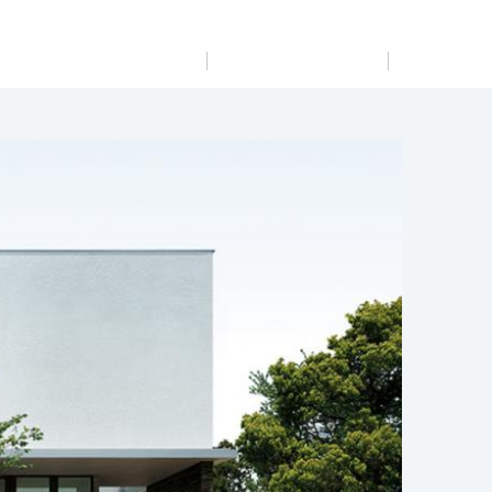
展示
場・
イベント情報
カタログ請求
住まいのご相談
リフォーム
まちづくり
オーナーサポート
企
業・
IR情報
閉じる
閉じる
閉じる
閉じる
閉じる
閉じる
これから土地活用・賃貸経営をご検討の方
これからリフォームをご検討の方
これから住まいをご検討の方
すべてのフィールドに新しい価値をデザインし、持続可能
多彩な動画やこだわりが詰まった建築実例、注目の最新情
土地活用の基礎から長期安定経営を目指すオーナー様ま
実例動画や基礎知識、収納の工夫など、理想の住まいを叶
ミサワホームオーナーさま・リフォーム工事ご契約者さま
な未来志向のまちづくりを実現していきます。
報など、住まいづくりを楽しく学べるデジタルラウンジで
で、賃貸経営に役立つ多彩な情報を幅広くお届けします。
えるリフォームの具体策とアイデアを豊富にご用意してい
とミサワホームを結ぶコミュニケーションサイト。お得・
す。
ます。
便利・安心なコンテンツや、ミサワホームからの大切なお
ミサワゼネラルソリューション
ホームラウンジ 土地活用・賃貸経営
知らせなど配信しています。
ホームラウンジ 新築・戸建て
ホームラウンジ リフォーム
ミサワアイデンティティ
ミサワオーナーズクラブ