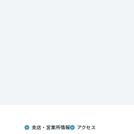
インテリア
環境活動
宮城県
住まいづくりガイド
秋田県
山形県
福島県
関東
茨城県
栃木県
支店・営業所情報
アクセス