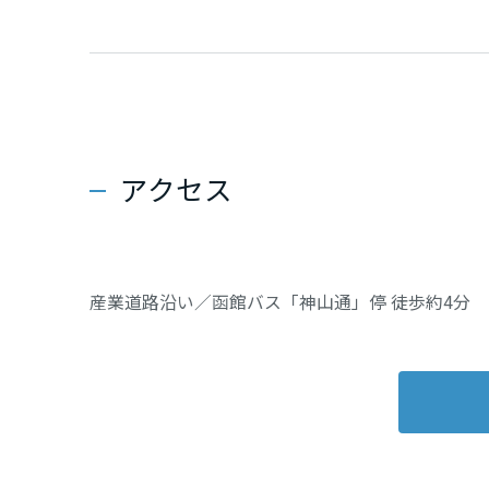
福岡県
長崎県
熊本県
アクセス
大分県
産業道路沿い／函館バス「神山通」停 徒歩約4分
宮崎県
鹿児島県