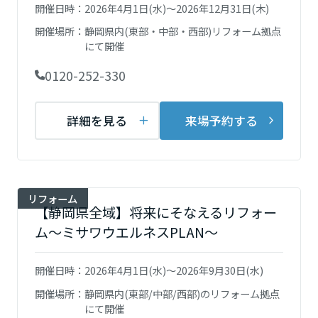
再開発・官民連携事業
開催日時：
2026年4月1日(水)～2026年12月31日(木)
土地活用実例
展示
場・
イベント情報
埼玉県
企業・IR
住まいるりんぐ（ロングサポート）
リフォーム事例
住まいづくりガイド
開催場所：
静岡県内(東部・中部・西部)リフォーム拠点
分譲マンション開発事業
カタログ請求
にて開催
法人のお客さま
保証制度
事業用
買う
千葉県
ニュース
収益不動産・投資開発事業
0120-252-330
住まいのご相談
アフターメンテナンス
企業不動産活用（CRE）戦略
MISAWAについて
建築再生事業
事業用リノベーション
分譲住宅（建売・土地）検索
詳細を見る
来場予約する
ミサワリフォーム
東京都
社宅建築
ミサワホームグループ
事業用売買
ホテル・旅館リフォーム
中古住宅検索
ご相談窓口
医療・介護・子育て・障がい福祉施設
IR情報
神奈川県
スムストック検索
リフォーム営業所
事業用地・事業用建物
リフォーム
SDGs
【静岡県全域】将来にそなえるリフォー
お客様センター
分譲マンション検索
甲信越・北陸
これから土地活用・賃貸経営をご検討の方
分譲用地
ム～ミサワウエルネスPLAN～
環境活動
土地活用の基礎から長期安定経営を目指すオーナー様まで、賃貸経営
東海エリア
売る
[MISAWA RELAY]
に役立つ多彩な情報を幅広くお届けします。
これからリフォームをご検討の方
開催日時：
2026年4月1日(水)～2026年9月30日(水)
採用情報
岐阜県
実例動画や基礎知識、収納の工夫など、理想の住まいを叶えるリフォ
ホームラウンジ 土地活用・賃貸経営
開催場所：
静岡県内(東部/中部/西部)のリフォーム拠点
ームの具体策とアイデアを豊富にご用意しています。
住まいの売却
ミサワホームオーナーさま・リフォーム工事ご契約者さまとミサワホ
にて開催
すべてのフィールドに新しい価値をデザインし、持続可能な未来志向