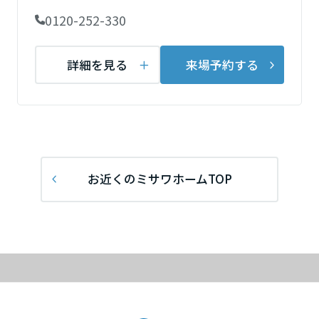
ームを結ぶコミュニケーションサイト。お得・便利・安心なコンテン
新卒者採用
のまちづくりを実現していきます。
ホームラウンジ リフォーム
0120-252-330
ツや、ミサワホームからの大切なお知らせなど配信しています。
静岡県
ミサワゼネラルソリューション
中途採用
これから住まいをご検討の方
ミサワオーナーズクラブ
詳細を見る
来場予約する
多彩な動画やこだわりが詰まった建築実例、注目の最新情報など、住
障がい者採用
愛知県
まいづくりを楽しく学べるデジタルラウンジです。
ホームラウンジ 新築・戸建て
ウエルネス事業
三重県
海外事業
近畿エリア
お近くのミサワホームTOP
中国・四国エリア
広島県
九州エリア