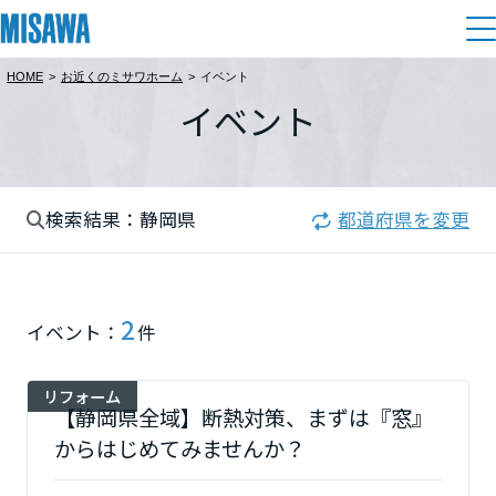
HOME
>
お近くのミサワホーム
>
イベント
住まい
イベント
都道府県を選択
建てる
土地活用
[注文住宅]
北海道
検索結果：静岡県
都道府県を変更
個人のお客さま
商品ラインアップ
リフォーム
北海道
デザイン
戸建て・マンション
賃貸住宅
まちづくり
2
東北
イベント：
件
テクノロジー（住まいの性能）
賃貸併用住宅
関東
複合開発・投資開発
ミサワリフォームとは
建築事例・建築実例
オーナーサポート
リフォーム
店舗・各種施設
【静岡県全域】断熱対策、まずは『窓』
栃木県
リフォームの流れ
デザイナーズギャラリー
からはじめてみませんか？
サポートメニュー
複合開発事業（ASMACI-アスマチ-）
土地活用モデルルーム見学
企
業・
IR情報
リフォームメニュー
インテリア