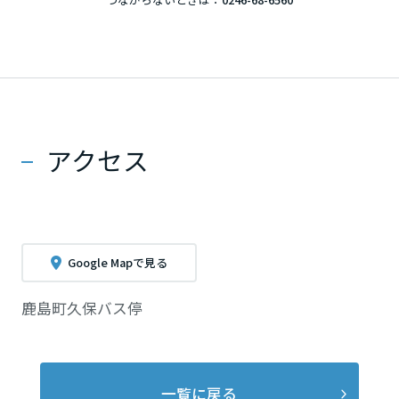
香川県
愛媛県
アクセス
高知県
九州エリア
Google Mapで見る
福岡県
鹿島町久保バス停
佐賀県
一覧に戻る