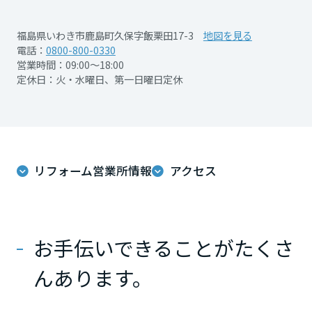
再開発・官民連携事業
土地活用実例
展示
場・
イベント情報
企業・IR
住まいるりんぐ（ロングサポート）
リフォーム事例
住まいづくりガイド
福島県いわき市鹿島町久保字飯栗田17-3
地図を見る
分譲マンション開発事業
宮城県
カタログ請求
電話：
0800-800-0330
法人のお客さま
保証制度
営業時間：09:00～18:00
事業用
買う
ニュース
収益不動産・投資開発事業
住まいのご相談
定休日：火・水曜日、第一日曜日定休
アフターメンテナンス
秋田県
企業不動産活用（CRE）戦略
MISAWAについて
建築再生事業
事業用リノベーション
分譲住宅（建売・土地）検索
ミサワリフォーム
社宅建築
ミサワホームグループ
事業用売買
ホテル・旅館リフォーム
中古住宅検索
山形県
ご相談窓口
医療・介護・子育て・障がい福祉施設
IR情報
リフォーム営業所情報
アクセス
スムストック検索
リフォーム営業所
事業用地・事業用建物
SDGs
福島県
お客様センター
分譲マンション検索
これから土地活用・賃貸経営をご検討の方
分譲用地
環境活動
お手伝いできることがたくさ
土地活用の基礎から長期安定経営を目指すオーナー様まで、賃貸経営
関東
売る
[MISAWA RELAY]
に役立つ多彩な情報を幅広くお届けします。
これからリフォームをご検討の方
採用情報
んあります。
茨城県
実例動画や基礎知識、収納の工夫など、理想の住まいを叶えるリフォ
ホームラウンジ 土地活用・賃貸経営
ームの具体策とアイデアを豊富にご用意しています。
住まいの売却
ミサワホームオーナーさま・リフォーム工事ご契約者さまとミサワホ
すべてのフィールドに新しい価値をデザインし、持続可能な未来志向