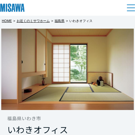
HOME
>
お近くのミサワホーム
>
福島県
>
いわきオフィス
住まい
都道府県を選択
建てる
土地活用
[注文住宅]
北海道
個人のお客さま
商品ラインアップ
リフォーム
北海道
デザイン
戸建て・マンション
賃貸住宅
まちづくり
東北
テクノロジー（住まいの性能）
賃貸併用住宅
複合開発・投資開発
ミサワリフォームとは
建築事例・建築実例
オーナーサポート
青森県
店舗・各種施設
リフォームの流れ
福島県いわき市
デザイナーズギャラリー
サポートメニュー
複合開発事業（ASMACI-アスマチ-）
土地活用モデルルーム見学
企
業・
IR情報
いわきオフィス
岩手県
リフォームメニュー
インテリア