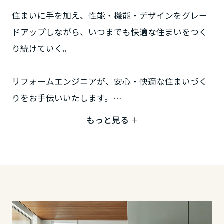
ームを結ぶコミュニケーションサイト。お得・便利・安心なコンテン
新卒者採用
のまちづくりを実現していきます。
ホームラウンジ リフォーム
ツや、ミサワホームからの大切なお知らせなど配信しています。
住まいに手を加え、性能・機能・デザインをグレー
栃木県
ミサワゼネラルソリューション
中途採用
これから住まいをご検討の方
ドアップしながら、いつまでも快適な住まいをつく
ミサワオーナーズクラブ
り続けていく。
多彩な動画やこだわりが詰まった建築実例、注目の最新情報など、住
障がい者採用
群馬県
まいづくりを楽しく学べるデジタルラウンジです。
ホームラウンジ 新築・戸建て
ウエルネス事業
リフォームエンジニアが、安心・快適な住まいづく
埼玉県
りをお手伝いいたします。
もっと見る
海外事業
どうぞお気軽にお越しください。
千葉県
東京都
神奈川県