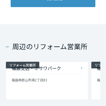
長崎県
熊本県
大分県
周辺のリフォーム営業所
宮崎県
リフォーム営業所
リフォ
福島支店・ミサワパーク
福島
鹿児島県
福島県郡山市南1丁目83
福島県