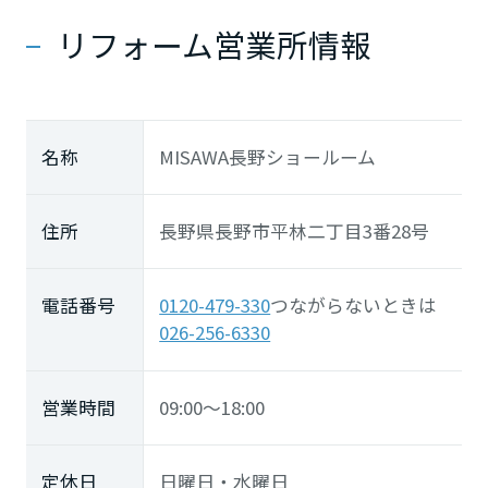
リフォーム営業所情報
滋賀県
京都府
名称
MISAWA長野ショールーム
大阪府
住所
長野県長野市平林二丁目3番28号
兵庫県
電話番号
0120-479-330
つながらないときは
026-256-6330
奈良県
営業時間
09:00～18:00
中国・四国エリア
定休日
日曜日・水曜日