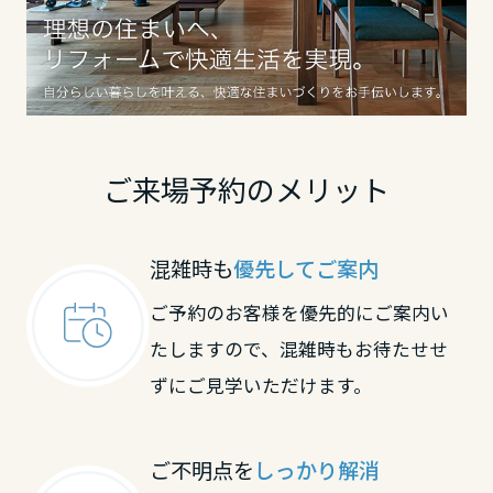
ミサワアイデンティティ
甲信越・北陸
富山県
ご来場予約のメリット
新潟県
混雑時も
優先してご案内
石川県
ご予約のお客様を優先的にご案内い
たしますので、混雑時もお待たせせ
福井県
ずにご見学いただけます。
山梨県
ご不明点を
しっかり解消