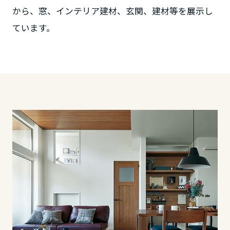
ームを結ぶコミュニケーションサイト。お得・便利・安心なコンテン
新卒者採用
のまちづくりを実現していきます。
ホームラウンジ リフォーム
から、窓、インテリア建材、玄関、建材等を展示し
ツや、ミサワホームからの大切なお知らせなど配信しています。
栃木県
ています。
ミサワゼネラルソリューション
中途採用
これから住まいをご検討の方
ミサワオーナーズクラブ
多彩な動画やこだわりが詰まった建築実例、注目の最新情報など、住
障がい者採用
群馬県
まいづくりを楽しく学べるデジタルラウンジです。
ホームラウンジ 新築・戸建て
ウエルネス事業
埼玉県
海外事業
千葉県
東京都
神奈川県