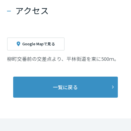
アクセス
香川県
愛媛県
Google Mapで見る
高知県
柳町交番前の交差点より、平林街道を東に500ｍ。
九州エリア
一覧に戻る
福岡県
佐賀県