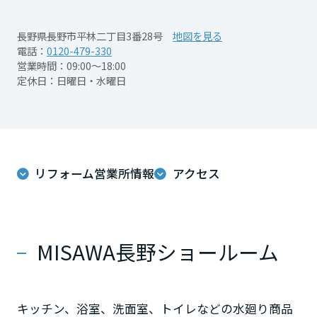
再開発・官民連携事業
土地活用実例
展示
場・
イベント情報
企業・IR
住まいるりんぐ（ロングサポート）
リフォーム事例
住まいづくりガイド
長野県長野市平林二丁目3番28号
地図を見る
分譲マンション開発事業
宮城県
カタログ請求
電話：
0120-479-330
法人のお客さま
保証制度
営業時間：09:00～18:00
事業用
買う
ニュース
収益不動産・投資開発事業
住まいのご相談
定休日：日曜日・水曜日
アフターメンテナンス
秋田県
企業不動産活用（CRE）戦略
MISAWAについて
建築再生事業
事業用リノベーション
分譲住宅（建売・土地）検索
ミサワリフォーム
社宅建築
ミサワホームグループ
事業用売買
ホテル・旅館リフォーム
中古住宅検索
山形県
ご相談窓口
医療・介護・子育て・障がい福祉施設
IR情報
リフォーム営業所情報
アクセス
スムストック検索
リフォーム営業所
事業用地・事業用建物
SDGs
福島県
お客様センター
分譲マンション検索
これから土地活用・賃貸経営をご検討の方
分譲用地
環境活動
MISAWA長野ショールーム
土地活用の基礎から長期安定経営を目指すオーナー様まで、賃貸経営
関東
売る
[MISAWA RELAY]
に役立つ多彩な情報を幅広くお届けします。
これからリフォームをご検討の方
採用情報
茨城県
実例動画や基礎知識、収納の工夫など、理想の住まいを叶えるリフォ
ホームラウンジ 土地活用・賃貸経営
ームの具体策とアイデアを豊富にご用意しています。
住まいの売却
ミサワホームオーナーさま・リフォーム工事ご契約者さまとミサワホ
キッチン、浴室、洗面室、トイレなどの水廻り商品
すべてのフィールドに新しい価値をデザインし、持続可能な未来志向