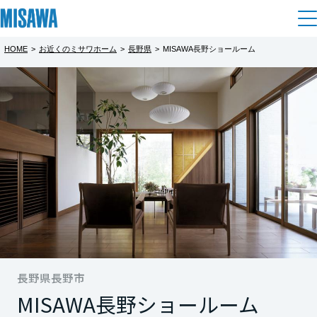
HOME
>
お近くのミサワホーム
>
長野県
>
MISAWA長野ショールーム
住まい
都道府県を選択
建てる
土地活用
[注文住宅]
北海道
個人のお客さま
商品ラインアップ
リフォーム
北海道
デザイン
戸建て・マンション
賃貸住宅
まちづくり
東北
テクノロジー（住まいの性能）
賃貸併用住宅
複合開発・投資開発
ミサワリフォームとは
建築事例・建築実例
オーナーサポート
青森県
店舗・各種施設
リフォームの流れ
長野県長野市
デザイナーズギャラリー
サポートメニュー
複合開発事業（ASMACI-アスマチ-）
土地活用モデルルーム見学
企
業・
IR情報
MISAWA長野ショールーム
岩手県
リフォームメニュー
インテリア