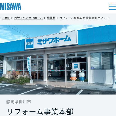
HOME
>
お近くのミサワホーム
>
静岡県
>
リフォーム事業本部 掛川営業オフィス
住まい
都道府県を選択
建てる
土地活用
[注文住宅]
北海道
個人のお客さま
商品ラインアップ
リフォーム
北海道
デザイン
戸建て・マンション
賃貸住宅
まちづくり
東北
テクノロジー（住まいの性能）
賃貸併用住宅
複合開発・投資開発
ミサワリフォームとは
建築事例・建築実例
オーナーサポート
青森県
店舗・各種施設
リフォームの流れ
静岡県掛川市
デザイナーズギャラリー
サポートメニュー
複合開発事業（ASMACI-アスマチ-）
土地活用モデルルーム見学
企
業・
IR情報
リフォーム事業本部
岩手県
リフォームメニュー
インテリア