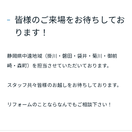
ームを結ぶコミュニケーションサイト。お得・便利・安心なコンテン
新卒者採用
のまちづくりを実現していきます。
ホームラウンジ リフォーム
ツや、ミサワホームからの大切なお知らせなど配信しています。
栃木県
ミサワゼネラルソリューション
中途採用
皆様のご来場をお待ちしてお
これから住まいをご検討の方
ミサワオーナーズクラブ
ります！
多彩な動画やこだわりが詰まった建築実例、注目の最新情報など、住
障がい者採用
群馬県
まいづくりを楽しく学べるデジタルラウンジです。
ホームラウンジ 新築・戸建て
ウエルネス事業
静岡県中遠地域（掛川・磐田・袋井・菊川・御前
埼玉県
崎・森町）を担当させていただいております。
海外事業
千葉県
スタッフ共々皆様のお越しをお待ちしております。
東京都
リフォームのことならなんでもご相談下さい！
神奈川県