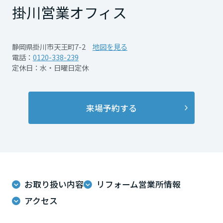
再開発・官民連携事業
土地活用実例
掛川営業オフィス
展示
場・
イベント情報
企業・IR
住まいるりんぐ（ロングサポート）
リフォーム事例
住まいづくりガイド
分譲マンション開発事業
宮城県
カタログ請求
法人のお客さま
保証制度
静岡県掛川市天王町7-2
地図を見る
事業用
買う
ニュース
収益不動産・投資開発事業
住まいのご相談
電話：
0120-338-239
アフターメンテナンス
定休日：水・日曜日定休
秋田県
企業不動産活用（CRE）戦略
MISAWAについて
建築再生事業
事業用リノベーション
分譲住宅（建売・土地）検索
ミサワリフォーム
社宅建築
ミサワホームグループ
事業用売買
ホテル・旅館リフォーム
中古住宅検索
山形県
来場予約する
ご相談窓口
医療・介護・子育て・障がい福祉施設
IR情報
スムストック検索
リフォーム営業所
事業用地・事業用建物
SDGs
福島県
お客様センター
分譲マンション検索
これから土地活用・賃貸経営をご検討の方
分譲用地
環境活動
土地活用の基礎から長期安定経営を目指すオーナー様まで、賃貸経営
関東
売る
[MISAWA RELAY]
お取り扱い内容
リフォーム営業所情報
に役立つ多彩な情報を幅広くお届けします。
これからリフォームをご検討の方
採用情報
アクセス
茨城県
実例動画や基礎知識、収納の工夫など、理想の住まいを叶えるリフォ
ホームラウンジ 土地活用・賃貸経営
ームの具体策とアイデアを豊富にご用意しています。
住まいの売却
ミサワホームオーナーさま・リフォーム工事ご契約者さまとミサワホ
すべてのフィールドに新しい価値をデザインし、持続可能な未来志向