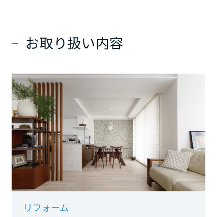
ミサワアイデンティティ
甲信越・北陸
お取り扱い内容
富山県
新潟県
石川県
福井県
山梨県
リフォーム