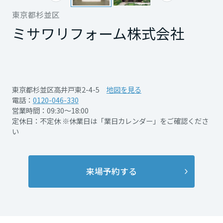
再開発・官民連携事業
土地活用実例
展示
場・
イベント情報
東京都杉並区
企業・IR
住まいるりんぐ（ロングサポート）
リフォーム事例
住まいづくりガイド
分譲マンション開発事業
ミサワリフォーム株式会社
宮城県
カタログ請求
法人のお客さま
保証制度
事業用
買う
ニュース
収益不動産・投資開発事業
住まいのご相談
アフターメンテナンス
秋田県
企業不動産活用（CRE）戦略
MISAWAについて
建築再生事業
事業用リノベーション
分譲住宅（建売・土地）検索
ミサワリフォーム
東京都杉並区高井戸東2-4-5
地図を見る
社宅建築
ミサワホームグループ
電話：
0120-046-330
事業用売買
ホテル・旅館リフォーム
中古住宅検索
山形県
営業時間：09:30～18:00
ご相談窓口
医療・介護・子育て・障がい福祉施設
IR情報
定休日：不定休 ※休業日は「業日カレンダー」をご確認くださ
スムストック検索
い
リフォーム営業所
事業用地・事業用建物
SDGs
福島県
お客様センター
分譲マンション検索
これから土地活用・賃貸経営をご検討の方
分譲用地
環境活動
来場予約する
土地活用の基礎から長期安定経営を目指すオーナー様まで、賃貸経営
関東
売る
[MISAWA RELAY]
に役立つ多彩な情報を幅広くお届けします。
これからリフォームをご検討の方
採用情報
茨城県
実例動画や基礎知識、収納の工夫など、理想の住まいを叶えるリフォ
ホームラウンジ 土地活用・賃貸経営
ームの具体策とアイデアを豊富にご用意しています。
住まいの売却
ミサワホームオーナーさま・リフォーム工事ご契約者さまとミサワホ
すべてのフィールドに新しい価値をデザインし、持続可能な未来志向