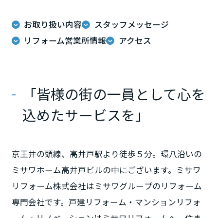
ームを結ぶコミュニケーションサイト。お得・便利・安心なコンテン
新卒者採用
のまちづくりを実現していきます。
ホームラウンジ リフォーム
ツや、ミサワホームからの大切なお知らせなど配信しています。
栃木県
お取り扱い内容
スタッフメッセージ
ミサワゼネラルソリューション
中途採用
これから住まいをご検討の方
ミサワオーナーズクラブ
リフォーム営業所情報
アクセス
多彩な動画やこだわりが詰まった建築実例、注目の最新情報など、住
障がい者採用
群馬県
まいづくりを楽しく学べるデジタルラウンジです。
ホームラウンジ 新築・戸建て
ウエルネス事業
「皆様の街の一員として心を
埼玉県
込めたサービスを」
海外事業
千葉県
京王井の頭線、高井戸駅より徒歩５分。環八沿いの
東京都
ミサワホーム高井戸ビルの中にございます。ミサワ
リフォーム株式会社はミサワグループのリフォーム
専門会社です。戸建リフォーム・マンションリフォ
神奈川県