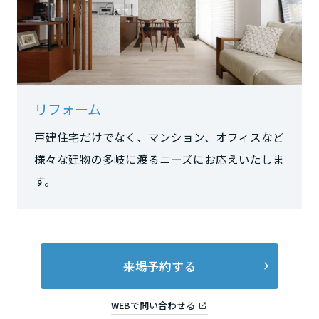
長野県
東海エリア
岐阜県
リフォーム
戸建住宅だけでなく、マンション、オフィスなど
静岡県
様々な建物の多岐に渡るニーズにお応えいたしま
す。
愛知県
来場予約する
三重県
WEBで問い合わせる
近畿エリア