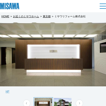
HOME
>
お近くのミサワホーム
>
東京都
>
ミサワリフォーム株式会社
住まい
都道府県を選択
建てる
土地活用
[注文住宅]
北海道
個人のお客さま
商品ラインアップ
リフォーム
北海道
デザイン
戸建て・マンション
賃貸住宅
まちづくり
東北
テクノロジー（住まいの性能）
賃貸併用住宅
複合開発・投資開発
ミサワリフォームとは
建築事例・建築実例
オーナーサポート
青森県
店舗・各種施設
HP
リフォームの流れ
デザイナーズギャラリー
サポートメニュー
複合開発事業（ASMACI-アスマチ-）
土地活用モデルルーム見学
企
業・
IR情報
岩手県
リフォームメニュー
インテリア