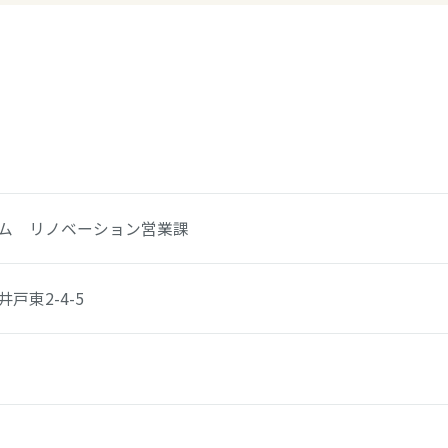
ム リノベーション営業課
戸東2-4-5