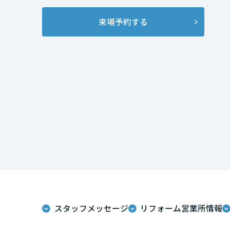
インテリア
環境活動
宮城県
来場予約する
住まいづくりガイド
秋田県
山形県
福島県
関東
茨城県
スタッフメッセージ
リフォーム営業所情報
栃木県