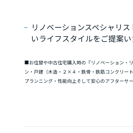
群馬県
リノベーションスペシャリス
埼玉県
いライフスタイルをご提案い
千葉県
■お住替や中古住宅購入時の『リノベーション・
東京都
ン・戸建（木造・２×４・鉄骨・鉄筋コンクリー
プランニング・性能向上そして安心のアフターサー
神奈川県
川県全域、埼玉県・千葉県の一部
甲信越・北陸
富山県