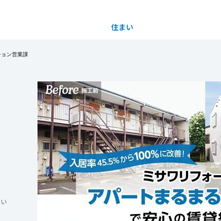
住まい
土地活用
ション営業課
都道府県を選択
買う
法人のお客さま
事業用
事業用売買
ご相談窓口
採用情報
分譲住宅（建売・土地）検索
企業不動産活用（CRE）戦略
事業用リノベーション
事業用地・事業用建物
お客様センター
新卒者採用
中古住宅検索
社宅建築
ホテル・旅館リフォーム
分譲用地
中途採用
スムストック検索
医療・介護・子育て・障がい福祉施設
障がい者採用
リフォーム営業所
分譲マンション検索
ウエルネス事業
さい
売る