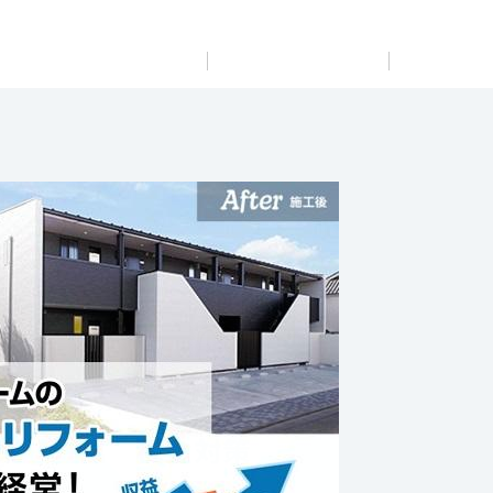
展示
場・
イベント情報
カタログ請求
住まいのご相談
リフォーム
まちづくり
オーナーサポート
企
業・
IR情報
閉じる
閉じる
閉じる
閉じる
閉じる
閉じる
これから土地活用・賃貸経営をご検討の方
これからリフォームをご検討の方
これから住まいをご検討の方
すべてのフィールドに新しい価値をデザインし、持続可能
多彩な動画やこだわりが詰まった建築実例、注目の最新情
土地活用の基礎から長期安定経営を目指すオーナー様ま
実例動画や基礎知識、収納の工夫など、理想の住まいを叶
ミサワホームオーナーさま・リフォーム工事ご契約者さま
な未来志向のまちづくりを実現していきます。
報など、住まいづくりを楽しく学べるデジタルラウンジで
で、賃貸経営に役立つ多彩な情報を幅広くお届けします。
えるリフォームの具体策とアイデアを豊富にご用意してい
とミサワホームを結ぶコミュニケーションサイト。お得・
す。
ます。
便利・安心なコンテンツや、ミサワホームからの大切なお
ミサワゼネラルソリューション
ホームラウンジ 土地活用・賃貸経営
知らせなど配信しています。
ホームラウンジ 新築・戸建て
ホームラウンジ リフォーム
ミサワアイデンティティ
ミサワオーナーズクラブ