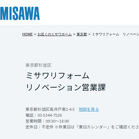
HOME
>
お近くのミサワホーム
>
東京都
>
ミサワリフォーム リノベー
リフォーム
住まい
土地活用
まちづくり
オーナーサポート
企業・IR情報
建てる
個人のお客さま
戸建て・マンション
複合開発・投資開発
サポートメニュー
企業・IR
北海道
[注文住宅]
東京都杉並区
ミサワリフォーム
北海道
商品ラインアップ
賃貸住宅
ミサワリフォームとは
複合開発事業（ASMACI-アスマチ-）
住まいるりんぐ（ロングサポート）
ニュース
リノベーション営業課
東北
デザイン
賃貸併用住宅
リフォームの流れ
再開発・官民連携事業
保証制度
MISAWAについて
テクノロジー（住まいの性能）
店舗・各種施設
リフォームメニュー
分譲マンション開発事業
アフターメンテナンス
ミサワホームグループ
青森県
東京都杉並区高井戸東2-4-5
地図を見る
電話：
03-5344-7526
建築事例・建築実例
土地活用モデルルーム見学
リフォーム事例
収益不動産・投資開発事業
ミサワリフォーム
IR情報
営業時間：09:30～18:00
定休日：不定休 ※休業日は「業日カレンダー」をご確認くだ
岩手県
デザイナーズギャラリー
土地活用実例
建築再生事業
SDGs