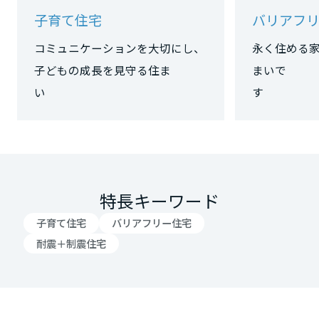
子育て住宅
バリアフ
大阪府
コミュニケーションを大切にし、
永く住める
子どもの成長を見守る住ま
まいで
兵庫県
い
奈良県
和歌山県
特長キーワード
子育て住宅
バリアフリー住宅
中国・四国エリア
耐震＋制震住宅
鳥取県