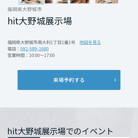
再開発・官民連携事業
土地活用実例
展示
場・
イベント情報
福岡県大野城市
企業・IR
住まいるりんぐ（ロングサポート）
※ご予約はご来場日の前日までに必ずwebよ
リフォーム事例
住まいづくりガイド
分譲マンション開発事業
hit大野城展示場
宮城県
カタログ請求
りお願いいたします
法人のお客さま
保証制度
事業用
買う
ニュース
※1グループ様につき1回のみ、過去にご参加
収益不動産・投資開発事業
住まいのご相談
アフターメンテナンス
されたお客様は対象外とさせていただきます
秋田県
福岡県大野城市南大利1丁目1番1号
地図を見る
企業不動産活用（CRE）戦略
MISAWAについて
建築再生事業
電話：
092-589-1680
事業用リノベーション
分譲住宅（建売・土地）検索
※特典はご来場から1ヶ月前後の送付になりま
ミサワリフォーム
営業時間：10:00～17:00
社宅建築
ミサワホームグループ
す
事業用売買
ホテル・旅館リフォーム
中古住宅検索
山形県
詳細を見る
ご相談窓口
医療・介護・子育て・障がい福祉施設
IR情報
スムストック検索
来場予約する
リフォーム営業所
事業用地・事業用建物
SDGs
福島県
お客様センター
分譲マンション検索
これから土地活用・賃貸経営をご検討の方
分譲用地
開催日時
2026年7月1日（水）～2026
環境活動
土地活用の基礎から長期安定経営を目指すオーナー様まで、賃貸経営
関東
年9月23日（水・祝）
売る
[MISAWA RELAY]
に役立つ多彩な情報を幅広くお届けします。
これからリフォームをご検討の方
採用情報
茨城県
実例動画や基礎知識、収納の工夫など、理想の住まいを叶えるリフォ
ホームラウンジ 土地活用・賃貸経営
hit大野城展示場でのイベント
開催場所
hit大野城展示場
詳細を見
ームの具体策とアイデアを豊富にご用意しています。
住まいの売却
ミサワホームオーナーさま・リフォーム工事ご契約者さまとミサワホ
すべてのフィールドに新しい価値をデザインし、持続可能な未来志向
る