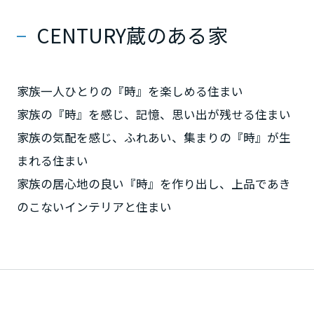
ミサワアイデンティティ
甲信越・北陸
CENTURY蔵のある家
富山県
家族一人ひとりの『時』を楽しめる住まい
家族の『時』を感じ、記憶、思い出が残せる住まい
新潟県
家族の気配を感じ、ふれあい、集まりの『時』が生
まれる住まい
山梨県
家族の居心地の良い『時』を作り出し、上品であき
のこないインテリアと住まい
長野県
東海エリア
岐阜県