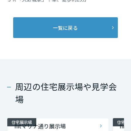
一覧に戻る
周辺の住宅展示場や見学会
場
住宅展示場
住宅展
hitマリナ通り展示場
hi