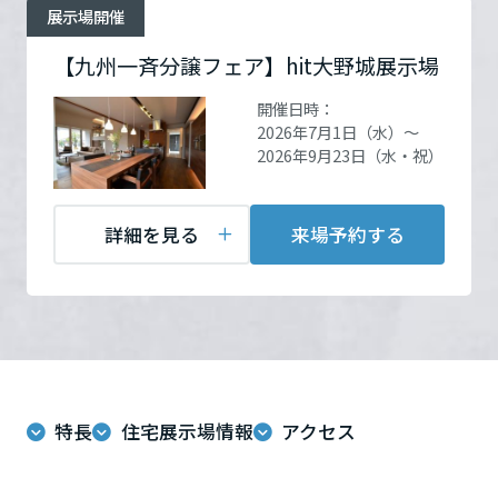
ームを結ぶコミュニケーションサイト。お得・便利・安心なコンテン
新卒者採用
展示場開催
のまちづくりを実現していきます。
ホームラウンジ リフォーム
ツや、ミサワホームからの大切なお知らせなど配信しています。
栃木県
ミサワゼネラルソリューション
中途採用
【九州一斉分譲フェア】hit大野城展示場
これから住まいをご検討の方
住所
福岡県大野城市南大利1丁目
ミサワオーナーズクラブ
1番1号
Google Map
開催日時：
多彩な動画やこだわりが詰まった建築実例、注目の最新情報など、住
障がい者採用
群馬県
2026年7月1日（水）～
まいづくりを楽しく学べるデジタルラウンジです。
2026年9月23日（水・祝）
お問い合
電話：
092-589-1680
ホームラウンジ 新築・戸建て
ウエルネス事業
わせ
営業時間：10:00～17:00
埼玉県
担当者：栗田 威史
詳細を見る
来場予約する
海外事業
千葉県
来場予約する
東京都
特長
住宅展示場情報
アクセス
神奈川県