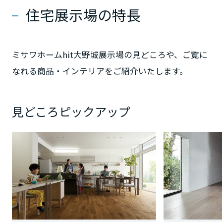
住宅展示場の特長
静岡県
ミサワホームhit大野城展示場の見どころや、ご覧に
なれる商品・インテリアをご紹介いたします。
愛知県
見どころピックアップ
三重県
近畿エリア
滋賀県
京都府