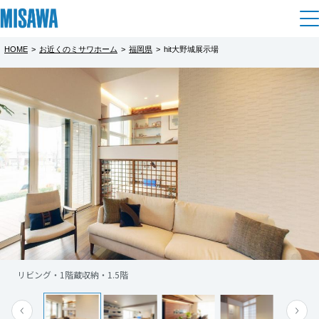
HOME
>
お近くのミサワホーム
>
福岡県
>
hit大野城展示場
住まい
都道府県を選択
【九州一斉分譲フェア】hit大野城展示場
建てる
土地活用
[注文住宅]
北海道
個人のお客さま
商品ラインアップ
リフォーム
webより事前来場予約およびご来場当日アン
北海道
ケートにご記入いただいた方にはもれなく、
デザイン
戸建て・マンション
賃貸住宅
まちづくり
Amazonギフトカード8,000円分をプレゼン
東北
テクノロジー（住まいの性能）
ト！
賃貸併用住宅
複合開発・投資開発
ミサワリフォームとは
建築事例・建築実例
オーナーサポート
さらに、アンケートにお答えいただいた方の
青森県
店舗・各種施設
中から抽選で30名の方に豪華賞品が当たるキ
リビング・1階蔵収納・1.5階
リフォームの流れ
デザイナーズギャラリー
サポートメニュー
複合開発事業（ASMACI-アスマチ-）
土地活用モデルルーム見学
ャンペーンを同時開催しております。
企
業・
IR情報
もっと見る
岩手県
リフォームメニュー
インテリア