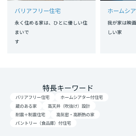
バリアフリー住宅
ホームシ
大阪府
永く住める家は、ひとに優しい住
我が家は映
まいで
しい家
兵庫県
す
奈良県
和歌山県
特長キーワード
バリアフリー住宅
ホームシアター付住宅
中国・四国エリア
蔵のある家
高天井（吹抜け）設計
耐震＋制震住宅
高気密・高断熱の家
鳥取県
パントリー（食品庫）付住宅