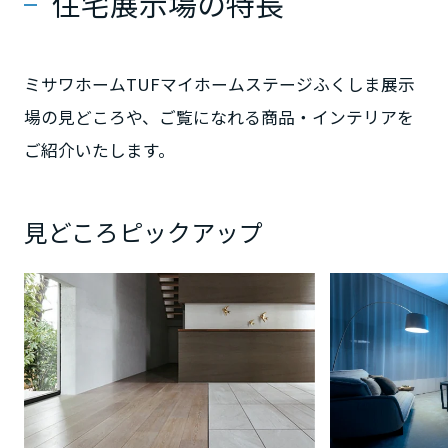
住宅展示場の特長
静岡県
ミサワホームTUFマイホームステージふくしま展示
場の見どころや、ご覧になれる商品・インテリアを
愛知県
ご紹介いたします。
三重県
見どころピックアップ
近畿エリア
滋賀県
京都府