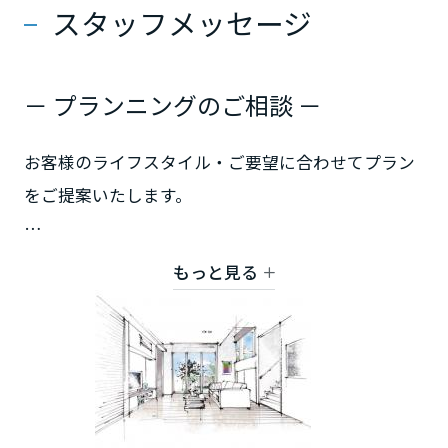
スタッフメッセージ
高知県
九州エリア
－ プランニングのご相談 －
福岡県
お客様のライフスタイル・ご要望に合わせてプラン
をご提案いたします。
佐賀県
独自の資格基準をクリアした認定デザイナーをはじ
もっと見る
め、各分野の専門スタッフが住まいづくりを全力で
長崎県
バックアップいたします。
熊本県
お気軽にお問い合わせください。