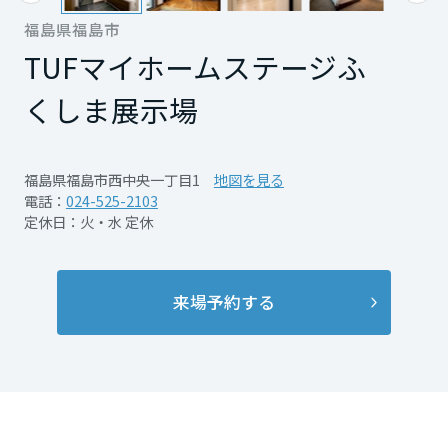
再開発・官民連携事業
土地活用実例
展示
場・
イベント情報
福島県福島市
企業・IR
住まいるりんぐ（ロングサポート）
リフォーム事例
住まいづくりガイド
分譲マンション開発事業
TUFマイホームステージふ
宮城県
カタログ請求
法人のお客さま
保証制度
事業用
買う
ニュース
くしま展示場
収益不動産・投資開発事業
住まいのご相談
アフターメンテナンス
秋田県
企業不動産活用（CRE）戦略
MISAWAについて
建築再生事業
事業用リノベーション
分譲住宅（建売・土地）検索
ミサワリフォーム
福島県福島市西中央一丁目1
地図を見る
社宅建築
ミサワホームグループ
電話：
024-525-2103
事業用売買
ホテル・旅館リフォーム
中古住宅検索
山形県
定休日：火・水 定休
ご相談窓口
医療・介護・子育て・障がい福祉施設
IR情報
スムストック検索
リフォーム営業所
事業用地・事業用建物
SDGs
福島県
お客様センター
来場予約する
分譲マンション検索
これから土地活用・賃貸経営をご検討の方
分譲用地
環境活動
土地活用の基礎から長期安定経営を目指すオーナー様まで、賃貸経営
関東
売る
[MISAWA RELAY]
に役立つ多彩な情報を幅広くお届けします。
これからリフォームをご検討の方
採用情報
茨城県
実例動画や基礎知識、収納の工夫など、理想の住まいを叶えるリフォ
ホームラウンジ 土地活用・賃貸経営
ームの具体策とアイデアを豊富にご用意しています。
住まいの売却
ミサワホームオーナーさま・リフォーム工事ご契約者さまとミサワホ
すべてのフィールドに新しい価値をデザインし、持続可能な未来志向