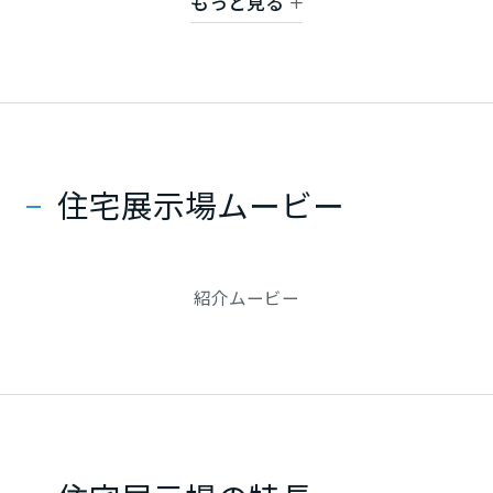
もっと見る
ミサワアイデンティティ
さまざまな“上質”がお互いに奏であいながら、ご家
甲信越・北陸
族のこころに響くライフシーンが描かれていきま
富山県
す。
日本で暮らす歓びを最大限に味わえる日々が、この
家からはじまります。
新潟県
住宅展示場ムービー
山梨県
紹介ムービー
長野県
東海エリア
岐阜県