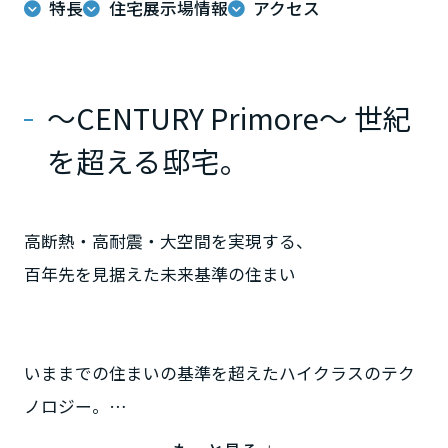
特長
住宅展示場情報
アクセス
ームを結ぶコミュニケーションサイト。お得・便利・安心なコンテン
新卒者採用
のまちづくりを実現していきます。
ホームラウンジ リフォーム
ツや、ミサワホームからの大切なお知らせなど配信しています。
栃木県
ミサワゼネラルソリューション
中途採用
これから住まいをご検討の方
ミサワオーナーズクラブ
多彩な動画やこだわりが詰まった建築実例、注目の最新情報など、住
障がい者採用
～CENTURY Primore～ 世紀
群馬県
まいづくりを楽しく学べるデジタルラウンジです。
を超える邸宅。
ホームラウンジ 新築・戸建て
ウエルネス事業
埼玉県
高断熱・高耐震・大空間を実現する、
海外事業
千葉県
百年先を見据えた未来基準の住まい
東京都
いままでの住まいの基準を超えたハイクラスのテク
ノロジー。
神奈川県
時代を超えて愛される、ひとつ上のデザイン。