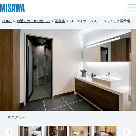
HOME
>
お近くのミサワホーム
>
福島県
>
TUFマイホームステージふくしま展示場
住まい
都道府県を選択
建てる
土地活用
[注文住宅]
北海道
個人のお客さま
商品ラインアップ
リフォーム
北海道
デザイン
戸建て・マンション
賃貸住宅
まちづくり
東北
テクノロジー（住まいの性能）
賃貸併用住宅
複合開発・投資開発
ミサワリフォームとは
建築事例・建築実例
オーナーサポート
青森県
店舗・各種施設
サニタリー
リフォームの流れ
デザイナーズギャラリー
サポートメニュー
複合開発事業（ASMACI-アスマチ-）
土地活用モデルルーム見学
企
業・
IR情報
岩手県
リフォームメニュー
インテリア