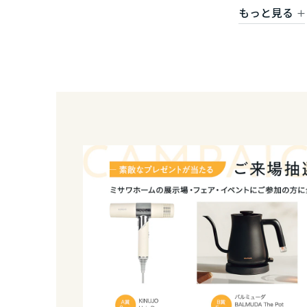
香川県
もっと見る
間取りや土地探し、ご予算など、どのようなこと
私たちスタッフが、誠心誠意お手伝いさせていただ
愛媛県
皆様とご一緒に、素敵なお家づくりを進めていけ
高知県
九州エリア
福岡県
佐賀県
長崎県