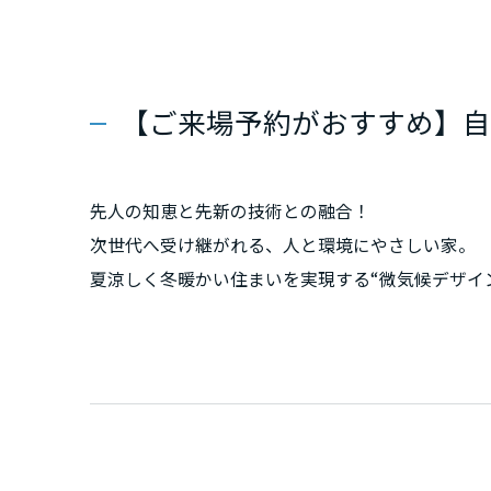
群馬県
埼玉県
【ご来場予約がおすすめ】自
千葉県
先人の知恵と先新の技術との融合！
次世代へ受け継がれる、人と環境にやさしい家。
東京都
夏涼しく冬暖かい住まいを実現する“微気候デザイ
神奈川県
甲信越・北陸
富山県