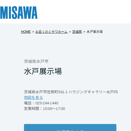
HOME
>
お近くのミサワホーム
>
茨城県
>
水戸展示場
リフォーム
住まい
土地活用
まちづくり
オーナーサポート
企業・IR情報
建てる
個人のお客さま
戸建て・マンション
複合開発・投資開発
サポートメニュー
企業・IR
北海道
[注文住宅]
茨城県水戸市
水戸展示場
北海道
商品ラインアップ
賃貸住宅
ミサワリフォームとは
複合開発事業（ASMACI-アスマチ-）
住まいるりんぐ（ロングサポート）
ニュース
東北
デザイン
賃貸併用住宅
リフォームの流れ
再開発・官民連携事業
保証制度
MISAWAについて
茨城県水戸市笠原町561-1 ハウジングギャラリー水戸内
地図を見る
テクノロジー（住まいの性能）
店舗・各種施設
リフォームメニュー
分譲マンション開発事業
アフターメンテナンス
ミサワホームグループ
青森県
電話：
029-244-1440
営業時間：10:00～17:00
建築事例・建築実例
土地活用モデルルーム見学
リフォーム事例
収益不動産・投資開発事業
ミサワリフォーム
IR情報
岩手県
デザイナーズギャラリー
土地活用実例
建築再生事業
SDGs