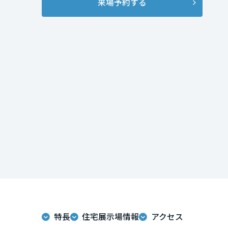
来場予約する
インテリア
環境活動
宮城県
住まいづくりガイド
秋田県
山形県
福島県
関東
茨城県
栃木県
特長
住宅展示場情報
アクセス