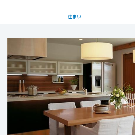
住まい
土地活用
都道府県を選択
買う
法人のお客さま
事業用
事業用売買
ご相談窓口
採用情報
分譲住宅（建売・土地）検索
企業不動産活用（CRE）戦略
事業用リノベーション
事業用地・事業用建物
お客様センター
新卒者採用
中古住宅検索
社宅建築
ホテル・旅館リフォーム
分譲用地
中途採用
スムストック検索
医療・介護・子育て・障がい福祉施設
障がい者採用
リフォーム営業所
分譲マンション検索
ウエルネス事業
売る