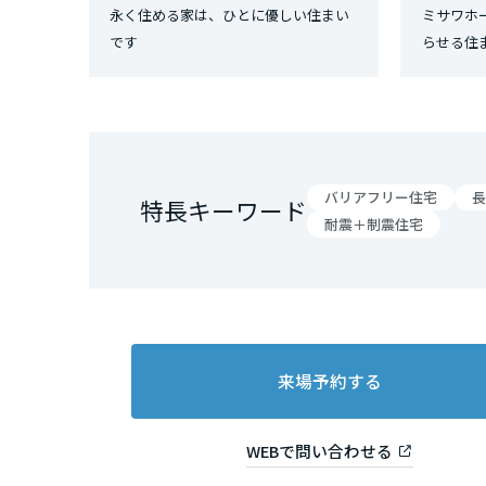
永く住める家は、ひとに優しい住まい
ミサワホ
三重県
です
らせる住
近畿エリア
滋賀県
バリアフリー住宅
長
特長キーワード
京都府
耐震＋制震住宅
大阪府
兵庫県
来場予約する
奈良県
WEBで問い合わせる