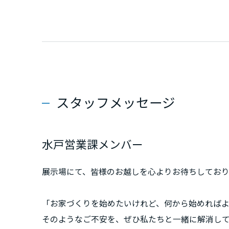
和歌山県
中国・四国エ
鳥取県
岡山県
スタッフメッセージ
広島県
水戸営業課メンバー
山口県
展示場にて、皆様のお越しを心よりお待ちしており
徳島県
「お家づくりを始めたいけれど、何から始めれば
そのようなご不安を、ぜひ私たちと一緒に解消し