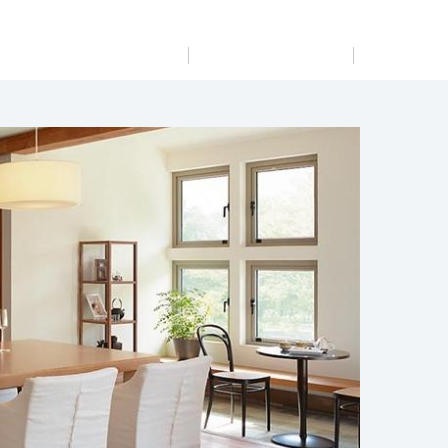
展示
場・
イベント情報
カタログ請求
住まいのご相談
リフォーム
まちづくり
オーナーサポート
企
業・
IR情報
閉じる
閉じる
閉じる
閉じる
閉じる
閉じる
これから土地活用・賃貸経営をご検討の方
これからリフォームをご検討の方
これから住まいをご検討の方
すべてのフィールドに新しい価値をデザインし、持続可能
多彩な動画やこだわりが詰まった建築実例、注目の最新情
土地活用の基礎から長期安定経営を目指すオーナー様ま
実例動画や基礎知識、収納の工夫など、理想の住まいを叶
ミサワホームオーナーさま・リフォーム工事ご契約者さま
な未来志向のまちづくりを実現していきます。
報など、住まいづくりを楽しく学べるデジタルラウンジで
で、賃貸経営に役立つ多彩な情報を幅広くお届けします。
えるリフォームの具体策とアイデアを豊富にご用意してい
とミサワホームを結ぶコミュニケーションサイト。お得・
す。
ます。
便利・安心なコンテンツや、ミサワホームからの大切なお
ミサワゼネラルソリューション
ホームラウンジ 土地活用・賃貸経営
知らせなど配信しています。
ホームラウンジ 新築・戸建て
ホームラウンジ リフォーム
ミサワアイデンティティ
ミサワオーナーズクラブ