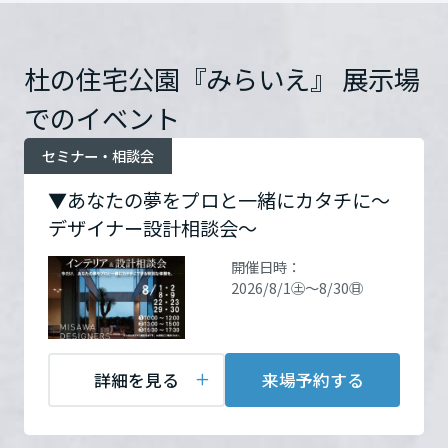
ムを結ぶコミュニケーションサイト。お得・便利・安心なコンテンツ
新卒者採用
まちづくりを実現していきます。
ホームラウンジ リフォーム
や、ミサワホームからの大切なお知らせなど配信しています。
栃木県
住所
岩手県盛岡市本宮5-16-35（杜
ミサワゼネラルソリューション
中途採用
これから住まいをご検討の方
ミサワオーナーズクラブ
の住宅公園「みらいえ」）
杜の住宅公園『みらいえ』 展示場
Google Map
多彩な動画やこだわりが詰まった建築実例、注目の最新情報など、住
障がい者採用
でのイベント
群馬県
いづくりを楽しく学べるデジタルラウンジです。
セミナー・相談会
ホームラウンジ 新築・戸建て
ウエルネス事業
お問い合
電話：
0120-251-118
わせ
営業時間：10:00～17:00
埼玉県
▼あなたの夢をプロと一緒にカタチに～
定休日：定休日/毎週水曜日
デザイナー設計相談会～
担当者：盛岡営業課
海外事業
開催日時：
千葉県
2026/8/1㊏～8/30㊐
東京都
来場予約する
詳細を見る
来場予約する
神奈川県