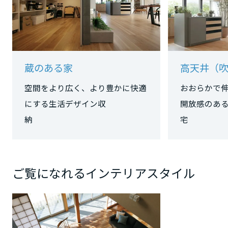
岡山県
広島県
蔵のある家
高天井（
空間をより広く、より豊かに快適
おおらかで
山口県
にする生活デザイン収
開放感のあ
納
徳島県
香川県
ご覧になれるインテリアスタイル
愛媛県