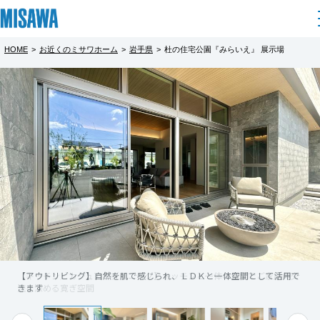
HOME
>
お近くのミサワホーム
>
岩手県
>
杜の住宅公園『みらいえ』 展示場
住まい
都道府県を選択
▼あなたの夢をプロと一緒にカタチに～デ
建てる
土地活用
[注文住宅]
ザイナー設計相談会～
北海道
完全予約制
個人のお客さま
商品ラインアップ
リフォーム
北海道
あなたの夢をプロと一緒にカタチに
デザイン
戸建て・マンション
賃貸住宅
まちづくり
～デザイナー設計相談会～
東北
テクノロジー（住まいの性能）
賃貸併用住宅
複合開発・投資開発
ミサワリフォームとは
建築事例・建築実例
オーナーサポート
青森県
住まいに関する知識と見識を習得したデザイナー
店舗・各種施設
集団、ミサワデザイナーズ。
【アウトリビング】自然を肌で感じられ、ＬＤＫと一体空間として活用で
【キッチン／カジュアルダイニング】キッチンと一体の食卓でご家族の交
リフォームの流れ
デザイナーズギャラリー
きます
流を深める寛ぎ空間
サポートメニュー
複合開発事業（ASMACI-アスマチ-）
土地活用モデルルーム見学
企
業・
IR情報
卓越した技術と創造性で、本物を知り尽くしたお
岩手県
リフォームメニュー
インテリア