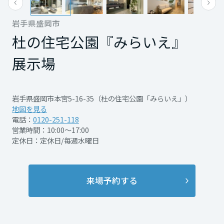
客様のご要望に
再開発・官民連携事業
土地活用実例
もっと見る
展示
場・
イベント情報
企業・IR
住まいるりんぐ（ロングサポート）
リフォーム事例
住まいづくりガイド
期待を上回る完成度でお応えします。
岩手県盛岡市
分譲マンション開発事業
宮城県
カタログ請求
ぜひこの機会に、あなただけのスタイルをつくり
法人のお客さま
杜の住宅公園『みらいえ』
保証制度
事業用
買う
ニュース
収益不動産・投資開発事業
住まいのご相談
ませんか。
展示場
アフターメンテナンス
秋田県
企業不動産活用（CRE）戦略
MISAWAについて
建築再生事業
事業用リノベーション
分譲住宅（建売・土地）検索
ミサワリフォーム
※みらいえ展示場、各モデルハウス、北上オフィ
社宅建築
ミサワホームグループ
岩手県盛岡市本宮5-16-35（杜の住宅公園「みらいえ」）
ス、ご自宅等ご都合に合わせてご指定ください。
事業用売買
ホテル・旅館リフォーム
中古住宅検索
山形県
地図を見る
ご相談窓口
医療・介護・子育て・障がい福祉施設
火曜日・水曜日、第一日曜日を除く営業日となり
IR情報
電話：
0120-251-118
スムストック検索
営業時間：10:00～17:00
リフォーム営業所
ますが、デザイナーのスケジュールによっては
事業用地・事業用建物
定休日：定休日/毎週水曜日
SDGs
福島県
お客様センター
分譲マンション検索
お受けできない日もございますのでご了承くださ
これから土地活用・賃貸経営をご検討の方
分譲用地
環境活動
開催日時
2026/8/1㊏～8/30㊐
い。
土地活用の基礎から長期安定経営を目指すオーナー様まで、賃貸経営
関東
来場予約する
売る
その他、ご不明な点はお気軽にお問合せくださ
[MISAWA RELAY]
役立つ多彩な情報を幅広くお届けします。
これからリフォームをご検討の方
採用情報
開催場所
杜の住宅公園『みらいえ』 展
い。
茨城県
実例動画や基礎知識、収納の工夫など、理想の住まいを叶えるリフォ
ホームラウンジ 土地活用・賃貸経営
示場
詳細を見る
ムの具体策とアイデアを豊富にご用意しています。
住まいの売却
ミサワホームオーナーさま・リフォーム工事ご契約者さまとミサワホ
すべてのフィールドに新しい価値をデザインし、持続可能な未来志向