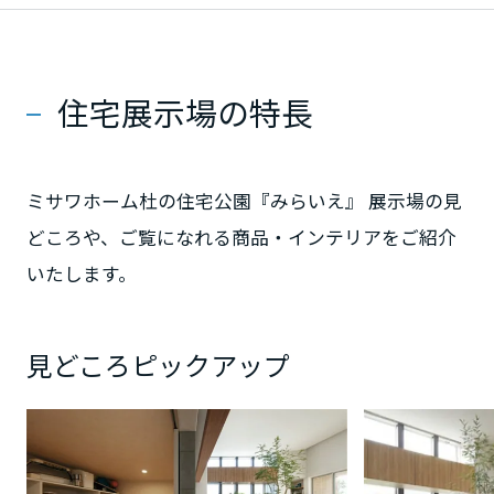
大阪府
住宅展示場の特長
兵庫県
ミサワホーム杜の住宅公園『みらいえ』 展示場の見
奈良県
どころや、ご覧になれる商品・インテリアをご紹介
いたします。
和歌山県
見どころピックアップ
中国・四国エリア
鳥取県