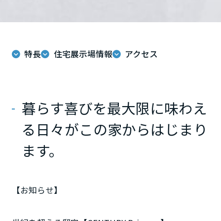
ミサワアイデンティティ
甲信越・北陸
富山県
特長
住宅展示場情報
アクセス
新潟県
暮らす喜びを最大限に味わえ
山梨県
る日々がこの家からはじまり
ます。
長野県
東海エリア
【お知らせ】
岐阜県