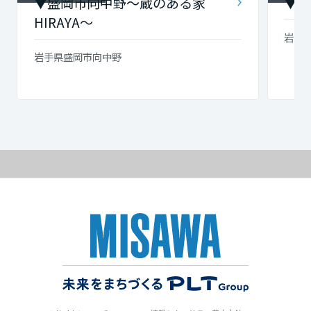
▼盛岡市向中野～蔵のある家
▼メ
HIRAYA～
岩手
岩手県盛岡市向中野