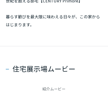
世紀を超える邸宅【CENTURY Primore】
静岡県
暮らす歓びを最大限に味わえる日々が、この家から
はじまります。
愛知県
三重県
住宅展示場ムービー
近畿エリア
滋賀県
紹介ムービー
京都府