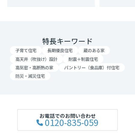
岡山県
広島県
特長キーワード
子育て住宅
長期優良住宅
蔵のある家
山口県
高天井（吹抜け）設計
耐震＋制震住宅
高気密・高断熱の家
パントリー（食品庫）付住宅
徳島県
防災・減災住宅
香川県
お電話でのお問い合わせ
0120-835-059
愛媛県