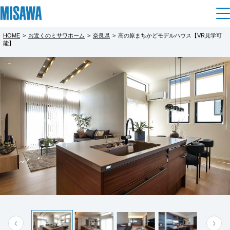
HOME
>
お近くのミサワホーム
>
奈良県
>
高の原まちかどモデルハウス【VR見学可
住まい
能】
都道府県を選択
高の原まちかどモデルハウス GX住宅見学
建てる
土地活用
[注文住宅]
会
北海道
完全予約制
個人のお客さま
商品ラインアップ
リフォーム
北海道
災害に強いミサワホームの技術をご体感くだ
デザイン
戸建て・マンション
賃貸住宅
まちづくり
さい。
東北
テクノロジー（住まいの性能）
賃貸併用住宅
複合開発・投資開発
ミサワリフォームとは
建築事例・建築実例
オーナーサポート
青森県
店舗・各種施設
リフォームの流れ
デザイナーズギャラリー
サポートメニュー
複合開発事業（ASMACI-アスマチ-）
土地活用モデルルーム見学
企
業・
IR情報
岩手県
リフォームメニュー
インテリア