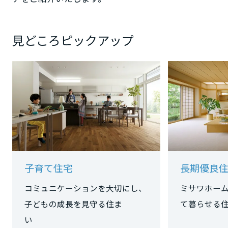
大阪府
見どころピックアップ
兵庫県
奈良県
和歌山県
子育て住宅
長期優良
中国・四国エリア
コミュニケーションを大切にし、
ミサワホー
鳥取県
子どもの成長を見守る住ま
て暮らせる
い