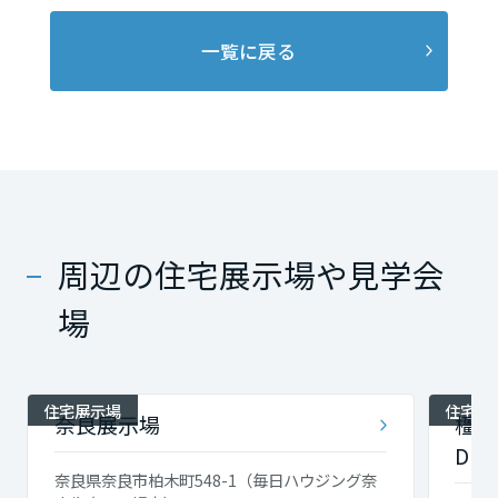
一覧に戻る
周辺の住宅展示場や見学会
場
住宅展示場
住宅展
奈良展示場
橿原
DES
奈良県奈良市柏木町548-1（毎日ハウジング奈