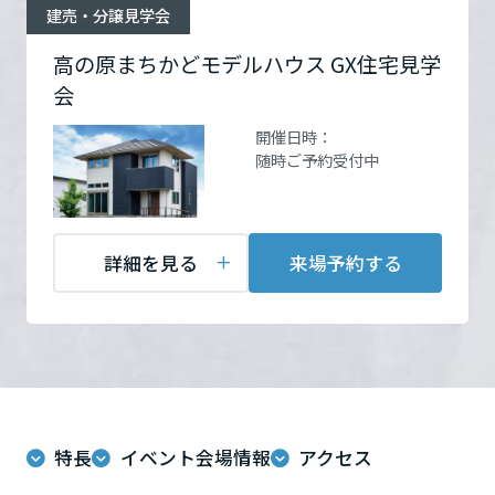
ームを結ぶコミュニケーションサイト。お得・便利・安心なコンテン
わせ
営業時間：10:00～18:00
新卒者採用
建売・分譲見学会
のまちづくりを実現していきます。
ホームラウンジ リフォーム
ツや、ミサワホームからの大切なお知らせなど配信しています。
定休日：火・水定休 ※見
栃木県
ミサワゼネラルソリューション
中途採用
高の原まちかどモデルハウス GX住宅見学
学完全予約制
これから住まいをご検討の方
ミサワオーナーズクラブ
会
担当者：奈良支店 奈良営
多彩な動画やこだわりが詰まった建築実例、注目の最新情報など、住
障がい者採用
業２課
群馬県
まいづくりを楽しく学べるデジタルラウンジです。
開催日時：
随時ご予約受付中
ホームラウンジ 新築・戸建て
ウエルネス事業
埼玉県
来場予約する
詳細を見る
来場予約する
海外事業
千葉県
東京都
特長
イベント会場情報
アクセス
神奈川県