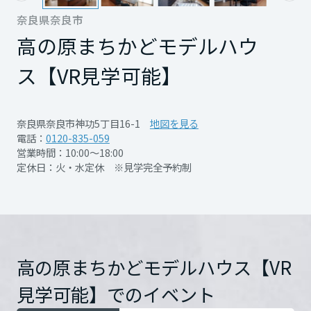
再開発・官民連携事業
土地活用実例
展示
場・
イベント情報
奈良県奈良市
企業・IR
住まいるりんぐ（ロングサポート）
リフォーム事例
住まいづくりガイド
高の原まちかどモデルハウ
分譲マンション開発事業
宮城県
カタログ請求
法人のお客さま
保証制度
事業用
買う
ス【VR見学可能】
ニュース
収益不動産・投資開発事業
住まいのご相談
アフターメンテナンス
秋田県
企業不動産活用（CRE）戦略
MISAWAについて
建築再生事業
開催日時
随時ご予約受付中
事業用リノベーション
分譲住宅（建売・土地）検索
ミサワリフォーム
奈良県奈良市神功5丁目16-1
地図を見る
社宅建築
ミサワホームグループ
電話：
0120-835-059
事業用売買
ホテル・旅館リフォーム
中古住宅検索
山形県
開催場所
高の原まちかどモデルハウ
営業時間：10:00～18:00
ご相談窓口
医療・介護・子育て・障がい福祉施設
IR情報
定休日：火・水定休 ※見学完全予約制
ス【VR見学可能】
詳細を
スムストック検索
リフォーム営業所
見る
事業用地・事業用建物
SDGs
福島県
お客様センター
分譲マンション検索
これから土地活用・賃貸経営をご検討の方
分譲用地
環境活動
住所
奈良県奈良市神功5丁目16-1
土地活用の基礎から長期安定経営を目指すオーナー様まで、賃貸経営
関東
売る
Google Map
[MISAWA RELAY]
に役立つ多彩な情報を幅広くお届けします。
これからリフォームをご検討の方
高の原まちかどモデルハウス【VR
採用情報
茨城県
実例動画や基礎知識、収納の工夫など、理想の住まいを叶えるリフォ
ホームラウンジ 土地活用・賃貸経営
見学可能】でのイベント
ームの具体策とアイデアを豊富にご用意しています。
住まいの売却
お問い合
電話：
0120-835-059
ミサワホームオーナーさま・リフォーム工事ご契約者さまとミサワホ
すべてのフィールドに新しい価値をデザインし、持続可能な未来志向