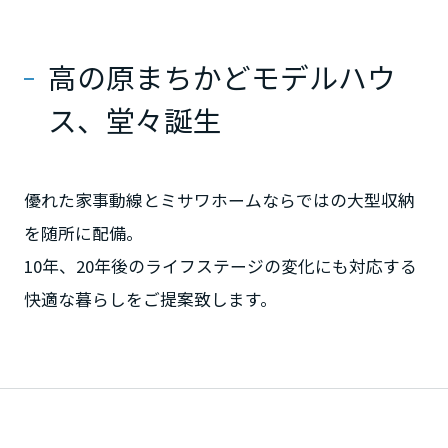
ミサワアイデンティティ
甲信越・北陸
高の原まちかどモデルハウ
富山県
ス、堂々誕生
新潟県
優れた家事動線とミサワホームならではの大型収納
を随所に配備。
山梨県
10年、20年後のライフステージの変化にも対応する
快適な暮らしをご提案致します。
長野県
東海エリア
岐阜県