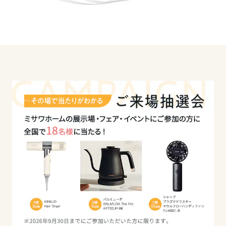
大分県
的なパブリックスペース。
多様化するライフスタイルをサポートする「フレッ
宮崎県
クスコモンズ」は
楽しみが広がる新しい空間。
そして、それらをバラバラに仕切るのではなく、空
鹿児島県
間的に連続性をもたせると、
家族みんながそれぞれの「好き」なことをしていて
もつながれる住まいになる。
さらに、行き止まりのない、まるで円を描くような
動線は、
家事とプライベートな時間、家族それぞれの居場所
をつなげていく。
環のように家族がつながる、輪のように暮らしがひ