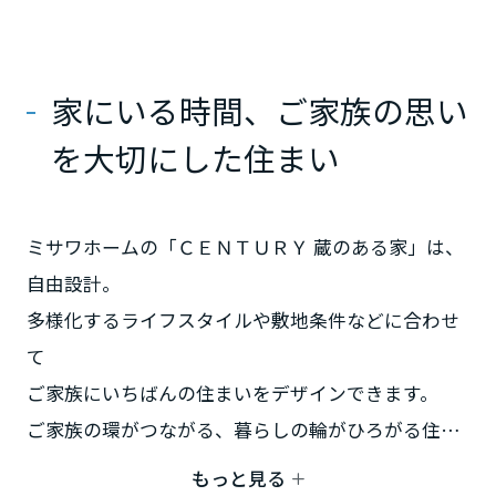
ムを結ぶコミュニケーションサイト。お得・便利・安心なコンテンツ
新卒者採用
まちづくりを実現していきます。
ホームラウンジ リフォーム
や、ミサワホームからの大切なお知らせなど配信しています。
栃木県
ミサワゼネラルソリューション
中途採用
これから住まいをご検討の方
ミサワオーナーズクラブ
家にいる時間、ご家族の思い
多彩な動画やこだわりが詰まった建築実例、注目の最新情報など、住
障がい者採用
群馬県
いづくりを楽しく学べるデジタルラウンジです。
を大切にした住まい
ホームラウンジ 新築・戸建て
ウエルネス事業
埼玉県
ミサワホームの「ＣＥＮＴＵＲＹ 蔵のある家」は、
海外事業
自由設計。
千葉県
多様化するライフスタイルや敷地条件などに合わせ
て
東京都
ご家族にいちばんの住まいをデザインできます。
ご家族の環がつながる、暮らしの輪がひろがる住ま
いを体感ください。
神奈川県
もっと見る