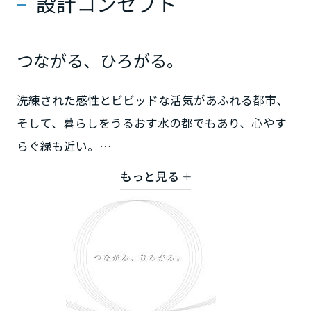
設計コンセプト
高知県
つながる、ひろがる。
九州エリア
洗練された感性とビビッドな活気があふれる都市、
福岡県
そして、暮らしをうるおす水の都でもあり、心やす
らぐ緑も近い。
佐賀県
そんな大阪の街にふさわしい住まいを。
もっと見る
さらに、いまの時代だからこそ、家にいる時間、家
長崎県
族みんなの思いを大切にしたい。
そんな声にお応えする住まいとして、
ミサワホームがご提案するのが「CENTURY 蔵のあ
熊本県
る家」です。
家にいても、みんなで広びろ自由に暮らせる、開放