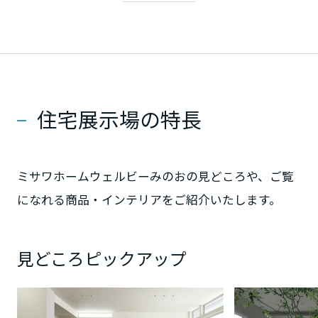
ミサワアイデンティティ
甲信越・北陸
富山県
住宅展示場の特長
新潟県
山梨県
ミサワホームウェルビーみのおの見どころや、ご覧
になれる商品・インテリアをご紹介いたします。
長野県
見どころピックアップ
東海エリア
岐阜県