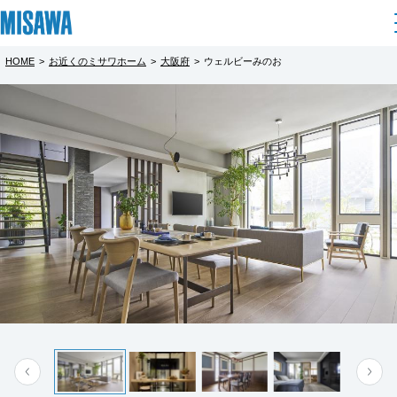
HOME
>
お近くのミサワホーム
>
大阪府
>
ウェルビーみのお
住まい
都道府県を選択
建てる
土地活用
[注文住宅]
北海道
個人のお客さま
商品ラインアップ
リフォーム
北海道
デザイン
戸建て・マンション
賃貸住宅
まちづくり
東北
テクノロジー（住まいの性能）
賃貸併用住宅
複合開発・投資開発
ミサワリフォームとは
建築事例・建築実例
オーナーサポート
青森県
店舗・各種施設
リフォームの流れ
デザイナーズギャラリー
サポートメニュー
複合開発事業（ASMACI-アスマチ-）
土地活用モデルルーム見学
企
業・
IR情報
岩手県
リフォームメニュー
インテリア