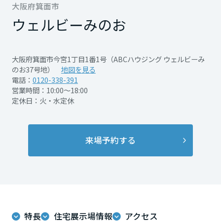
再開発・官民連携事業
大阪府箕面市
土地活用実例
展示
場・
イベント情報
企業・IR
住まいるりんぐ（ロングサポート）
リフォーム事例
住まいづくりガイド
ウェルビーみのお
分譲マンション開発事業
宮城県
カタログ請求
法人のお客さま
保証制度
事業用
買う
ニュース
収益不動産・投資開発事業
住まいのご相談
大阪府箕面市今宮1丁目1番1号（ABCハウジング ウェルビーみ
アフターメンテナンス
秋田県
のお37号地）
地図を見る
企業不動産活用（CRE）戦略
MISAWAについて
建築再生事業
電話：
0120-338-391
事業用リノベーション
分譲住宅（建売・土地）検索
ミサワリフォーム
営業時間：10:00～18:00
社宅建築
ミサワホームグループ
定休日：火・水定休
事業用売買
ホテル・旅館リフォーム
中古住宅検索
山形県
ご相談窓口
医療・介護・子育て・障がい福祉施設
IR情報
スムストック検索
リフォーム営業所
事業用地・事業用建物
SDGs
来場予約する
福島県
お客様センター
分譲マンション検索
これから土地活用・賃貸経営をご検討の方
分譲用地
環境活動
土地活用の基礎から長期安定経営を目指すオーナー様まで、賃貸経営
関東
売る
[MISAWA RELAY]
役立つ多彩な情報を幅広くお届けします。
これからリフォームをご検討の方
採用情報
茨城県
実例動画や基礎知識、収納の工夫など、理想の住まいを叶えるリフォ
ホームラウンジ 土地活用・賃貸経営
ムの具体策とアイデアを豊富にご用意しています。
住まいの売却
ミサワホームオーナーさま・リフォーム工事ご契約者さまとミサワホ
特長
住宅展示場情報
アクセス
すべてのフィールドに新しい価値をデザインし、持続可能な未来志向