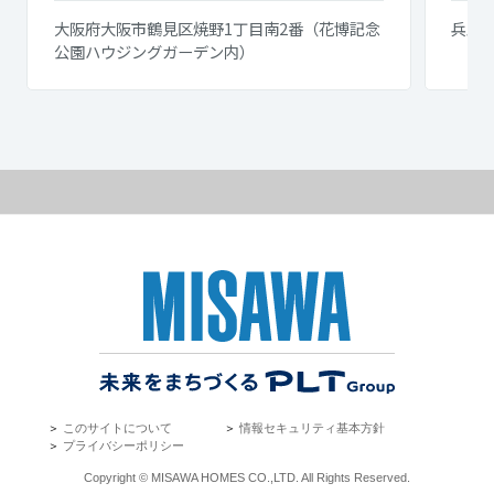
大阪府大阪市鶴見区焼野1丁目南2番（花博記念
兵庫県
公園ハウジングガーデン内）
＞
このサイトについて
＞
情報セキュリティ基本方針
＞
プライバシーポリシー
Copyright © MISAWA HOMES CO.,LTD. All Rights Reserved.