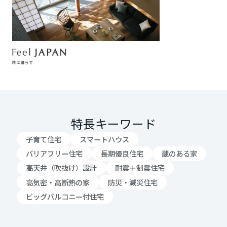
大阪府
兵庫県
奈良県
特長キーワード
和歌山県
子育て住宅
スマートハウス
バリアフリー住宅
長期優良住宅
蔵のある家
高天井（吹抜け）設計
耐震＋制震住宅
中国・四国エリア
高気密・高断熱の家
防災・減災住宅
ビッグバルコニー付住宅
鳥取県