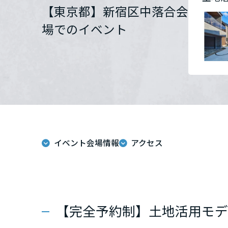
【東京都】新宿区中落合会
群馬県
場でのイベント
埼玉県
千葉県
東京都
イベント会場情報
アクセス
神奈川県
甲信越・北陸
富山県
【完全予約制】土地活用モデ