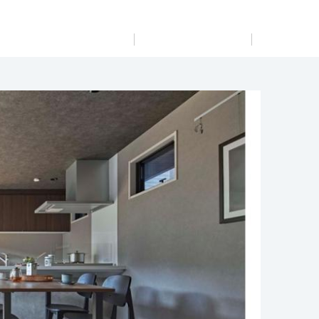
展示
場・
イベント情報
カタログ請求
住まいのご相談
リフォーム
まちづくり
オーナーサポート
企
業・
IR情報
閉じる
閉じる
閉じる
閉じる
閉じる
閉じる
これから土地活用・賃貸経営をご検討の方
これからリフォームをご検討の方
これから住まいをご検討の方
すべてのフィールドに新しい価値をデザインし、持続可能
多彩な動画やこだわりが詰まった建築実例、注目の最新情
土地活用の基礎から長期安定経営を目指すオーナー様ま
実例動画や基礎知識、収納の工夫など、理想の住まいを叶
ミサワホームオーナーさま・リフォーム工事ご契約者さま
な未来志向のまちづくりを実現していきます。
報など、住まいづくりを楽しく学べるデジタルラウンジで
で、賃貸経営に役立つ多彩な情報を幅広くお届けします。
えるリフォームの具体策とアイデアを豊富にご用意してい
とミサワホームを結ぶコミュニケーションサイト。お得・
す。
ます。
便利・安心なコンテンツや、ミサワホームからの大切なお
ミサワゼネラルソリューション
ホームラウンジ 土地活用・賃貸経営
知らせなど配信しています。
ホームラウンジ 新築・戸建て
ホームラウンジ リフォーム
ミサワアイデンティティ
ミサワオーナーズクラブ
0～17：00 ※完