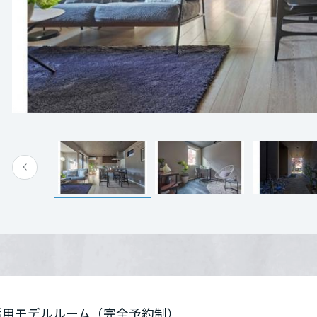
[MISAWA RELAY]
全予約制
海外事業
住まいの売却
土地活用モデルルーム 【東京都】新宿区中落合会
東京都新宿区中落合4-30-2
Google Map
電話：
042-252-3383
営業時間：10:00～19:00
定休日：火・水
担当者： 反町 和幸
来場予約する
活用モデルルーム（完全予約制）