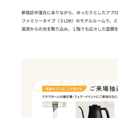
新潟県
新宿区中落合にありながら、ゆったりとしたアプ
ファミリータイプ（３LDK）のモデルルームで、
山梨県
高窓からの光を取り込み、１階でも広々した空間
長野県
東海エリア
岐阜県
静岡県
愛知県