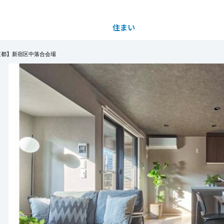
住まい
土地活用
京都】新宿区中落合会場
都道府県を選択
ルルーム（完全予約制）
買う
法人のお客さま
事業用
事業用売買
ご相談窓口
採用情報
りながら、ゆったりとしたアプローチに緑を配置し
す。
分譲住宅（建売・土地）検索
企業不動産活用（CRE）戦略
事業用リノベーション
事業用地・事業用建物
お客様センター
新卒者採用
３LDK）のモデルルームで、ミサワホームの立体
ｍの高天井を実現しました。高窓からの光を取り込
中古住宅検索
社宅建築
ホテル・旅館リフォーム
分譲用地
中途採用
した空間を演出しています。
もっと見る
スムストック検索
医療・介護・子育て・障がい福祉施設
障がい者採用
リフォーム営業所
てご希望に沿えない場合もございます。詳しくはお
分譲マンション検索
。
ウエルネス事業
2026年4月2日（木）～2026年9月30日（水） 10：0
売る