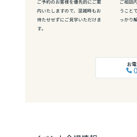
ご予約のお客様を優先的にご案
ご相談
和歌山県
内いたしますので、混雑時もお
うこと
待たせせずにご見学いただけま
っかり
中国・四国エ
す。
鳥取県
岡山県
お電
広島県
山口県
徳島県