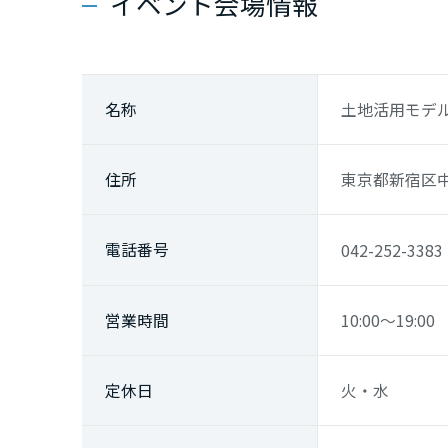
イベント会場情報
香川県
愛媛県
名称
土地活用モデ
高知県
住所
東京都新宿区中落
九州エリア
福岡県
電話番号
042-252-3383
佐賀県
営業時間
10:00～19:00
長崎県
定休日
火・水