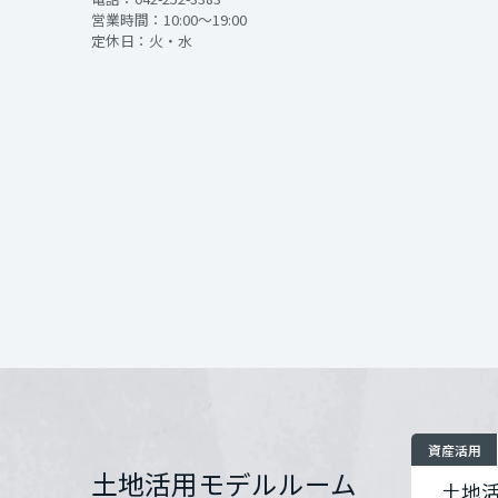
インテリア
環境活動
営業時間：10:00～19:00
宮城県
定休日：火・水
住まいづくりガイド
開催場所
秋田県
住所
山形県
お問い合わせ
福島県
関東
茨城県
資産活用
栃木県
土地活用モデルルーム
土地