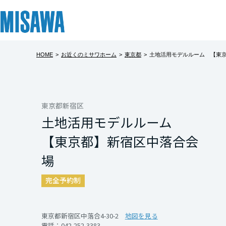
HOME
>
お近くのミサワホーム
>
東京都
>
土地活用モデルルーム 【東
リフォーム
住まい
土地活用
まちづくり
オーナーサポート
企業・IR情報
土地活用モデ
建てる
個人のお客さま
戸建て・マンション
複合開発・投資開発
サポートメニュー
企業・IR
北海道
新宿区中落合にあ
[注文住宅]
東京都新宿区
土地活用モデルルーム
た低層賃貸物件で
北海道
商品ラインアップ
賃貸住宅
ミサワリフォームとは
複合開発事業（ASMACI-アスマチ-）
住まいるりんぐ（ロングサポート）
ニュース
ファミリータイプ（
【東京都】新宿区中落合会
設計を生かし、３
東北
デザイン
賃貸併用住宅
リフォームの流れ
再開発・官民連携事業
保証制度
MISAWAについて
場
み、１階でも広々
テクノロジー（住まいの性能）
店舗・各種施設
リフォームメニュー
分譲マンション開発事業
アフターメンテナンス
ミサワホームグループ
青森県
完全予約制
※見学日時につい
建築事例・建築実例
土地活用モデルルーム見学
リフォーム事例
収益不動産・投資開発事業
ミサワリフォーム
IR情報
問い合わせ下さい
岩手県
デザイナーズギャラリー
土地活用実例
建築再生事業
SDGs
東京都新宿区中落合4-30-2
地図を見る
開催日時
電話：
042-252-3383