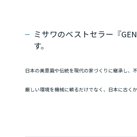
群馬県
埼玉県
ミサワのベストセラー『GEN
す。
千葉県
日本の美意識や伝統を現代の家づくりに継承し、
東京都
厳しい環境を機械に頼るだけでなく、日本に古く
神奈川県
新しいけど懐かしい、そんなデザインを是非ご体
甲信越・北陸
富山県