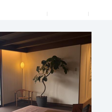
展示
場・
イベント情報
カタログ請求
住まいのご相談
リフォーム
まちづくり
オーナーサポート
企
業・
IR情報
閉じる
閉じる
閉じる
閉じる
閉じる
閉じる
これから土地活用・賃貸経営をご検討の方
これからリフォームをご検討の方
これから住まいをご検討の方
すべてのフィールドに新しい価値をデザインし、持続可能
多彩な動画やこだわりが詰まった建築実例、注目の最新情
土地活用の基礎から長期安定経営を目指すオーナー様ま
実例動画や基礎知識、収納の工夫など、理想の住まいを叶
ミサワホームオーナーさま・リフォーム工事ご契約者さま
な未来志向のまちづくりを実現していきます。
報など、住まいづくりを楽しく学べるデジタルラウンジで
で、賃貸経営に役立つ多彩な情報を幅広くお届けします。
えるリフォームの具体策とアイデアを豊富にご用意してい
とミサワホームを結ぶコミュニケーションサイト。お得・
す。
ます。
便利・安心なコンテンツや、ミサワホームからの大切なお
ミサワゼネラルソリューション
ホームラウンジ 土地活用・賃貸経営
知らせなど配信しています。
ホームラウンジ 新築・戸建て
ホームラウンジ リフォーム
ミサワアイデンティティ
ミサワオーナーズクラブ