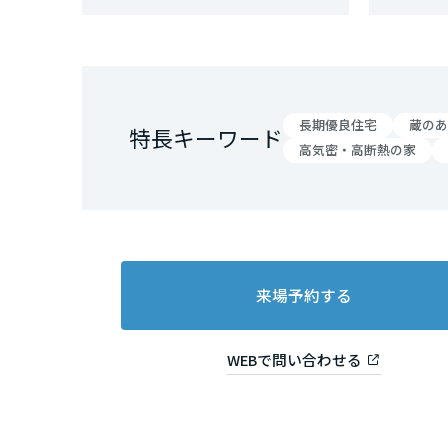
和歌山県
中国・四国エ
鳥取県
長期優良住宅
蔵のあ
特長キーワード
高気密・高断熱の家
岡山県
広島県
来場予約する
山口県
WEBで問い合わせる
徳島県