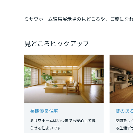
三重県
ミサワホーム練馬展示場の見どころや、ご覧にな
近畿エリア
滋賀県
見どころピックアップ
京都府
大阪府
兵庫県
長期優良住宅
蔵のあ
奈良県
ミサワホームはいつまでも安心して暮
空間をよ
らせる住まいです
る生