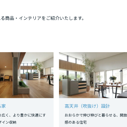
れる商品・インテリアをご紹介いたします。
る家
高天井（吹抜け）設計
り広く、より豊かに快適にす
おおらかで伸び伸びと暮らせる、開
活デザイン収納
感のある住宅