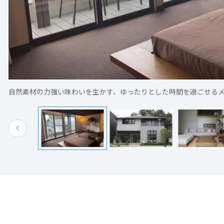
[MISAWA RELAY]
海外事業
住まいの売却
自然素材の力強い味わいを生かす、ゆったりとした時間を過ごせる
人生100年時代の住まいをご覧ください。