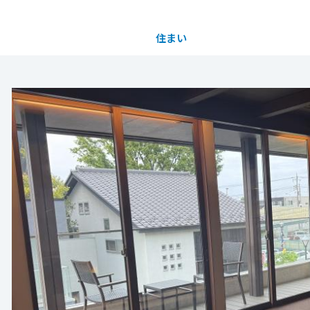
住まい
土地活用
都道府県を選択
買う
法人のお客さま
事業用
事業用売買
ご相談窓口
採用情報
分譲住宅（建売・土地）検索
企業不動産活用（CRE）戦略
事業用リノベーション
事業用地・事業用建物
お客様センター
新卒者採用
中古住宅検索
社宅建築
ホテル・旅館リフォーム
分譲用地
中途採用
スムストック検索
医療・介護・子育て・障がい福祉施設
障がい者採用
リフォーム営業所
分譲マンション検索
ウエルネス事業
売る