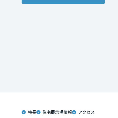
インテリア
環境活動
宮城県
住まいづくりガイド
秋田県
山形県
福島県
関東
茨城県
栃木県
特長
住宅展示場情報
アクセス