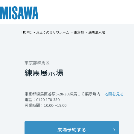
HOME
>
お近くのミサワホーム
>
東京都
>
練馬展示場
リフォーム
住まい
土地活用
まちづくり
オーナーサポート
企業・IR情報
建てる
個人のお客さま
戸建て・マンション
複合開発・投資開発
サポートメニュー
企業・IR
北海道
[注文住宅]
東京都練馬区
練馬展示場
北海道
商品ラインアップ
賃貸住宅
ミサワリフォームとは
複合開発事業（ASMACI-アスマチ-）
住まいるりんぐ（ロングサポート）
ニュース
東北
デザイン
賃貸併用住宅
リフォームの流れ
再開発・官民連携事業
保証制度
MISAWAについて
東京都練馬区谷原5-28-30 練馬ＩＣ展示場内
地図を見る
電話：
0120-178-330
テクノロジー（住まいの性能）
店舗・各種施設
リフォームメニュー
分譲マンション開発事業
アフターメンテナンス
ミサワホームグループ
青森県
営業時間：10:00～19:00
建築事例・建築実例
土地活用モデルルーム見学
リフォーム事例
収益不動産・投資開発事業
ミサワリフォーム
IR情報
岩手県
デザイナーズギャラリー
土地活用実例
建築再生事業
SDGs
来場予約する