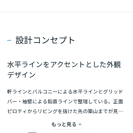
高知県
九州エリア
設計コンセプト
福岡県
水平ラインをアクセントとした外観
佐賀県
デザイン
長崎県
軒ラインとバルコニーによる水平ラインとグリッド
バー・袖壁による鉛直ラインで整理している。正面
ピロティからリビングを抜けた先の築山までが見え
熊本県
るデザインとした。
もっと見る