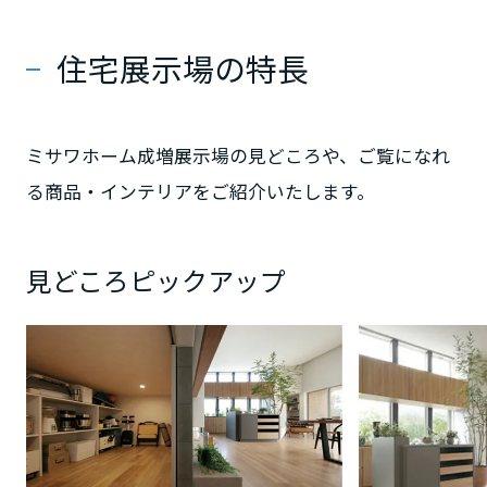
住宅展示場の特長
静岡県
ミサワホーム成増展示場の見どころや、ご覧になれ
愛知県
る商品・インテリアをご紹介いたします。
三重県
見どころピックアップ
近畿エリア
滋賀県
京都府