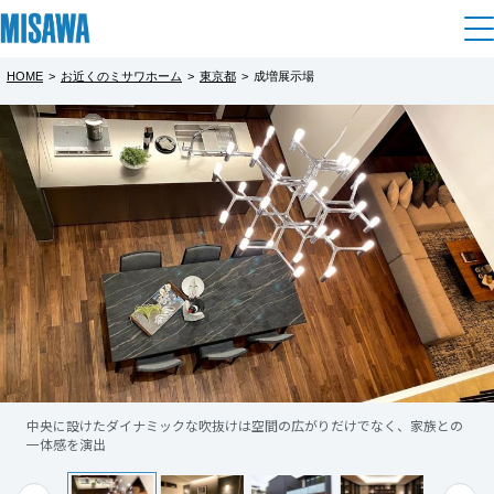
HOME
>
お近くのミサワホーム
>
東京都
>
成増展示場
住まい
都道府県を選択
建てる
土地活用
[注文住宅]
北海道
個人のお客さま
商品ラインアップ
リフォーム
北海道
デザイン
戸建て・マンション
賃貸住宅
まちづくり
東北
テクノロジー（住まいの性能）
賃貸併用住宅
複合開発・投資開発
ミサワリフォームとは
建築事例・建築実例
オーナーサポート
青森県
店舗・各種施設
中央に設けたダイナミックな吹抜けは空間の広がりだけでなく、家族との
上質で落ち着きのある寝室の隣にはとっておきのスペースが。ぜひ実際を
リフォームの流れ
デザイナーズギャラリー
一体感を演出
ご確認下さい。
サポートメニュー
複合開発事業（ASMACI-アスマチ-）
土地活用モデルルーム見学
企
業・
IR情報
岩手県
リフォームメニュー
インテリア