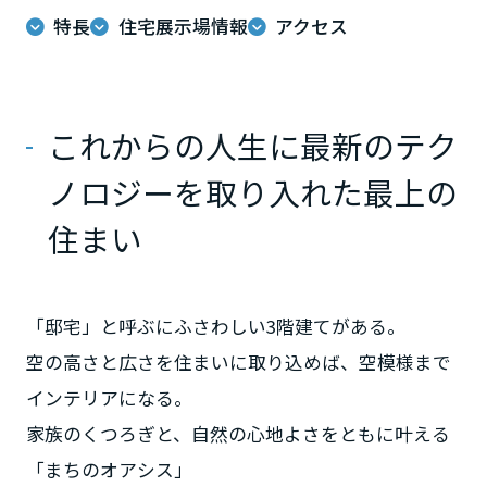
ームを結ぶコミュニケーションサイト。お得・便利・安心なコンテン
新卒者採用
のまちづくりを実現していきます。
ホームラウンジ リフォーム
特長
住宅展示場情報
アクセス
ツや、ミサワホームからの大切なお知らせなど配信しています。
栃木県
ミサワゼネラルソリューション
中途採用
これから住まいをご検討の方
ミサワオーナーズクラブ
多彩な動画やこだわりが詰まった建築実例、注目の最新情報など、住
障がい者採用
群馬県
まいづくりを楽しく学べるデジタルラウンジです。
これからの人生に最新のテク
ホームラウンジ 新築・戸建て
ウエルネス事業
ノロジーを取り入れた最上の
埼玉県
住まい
海外事業
千葉県
「邸宅」と呼ぶにふさわしい3階建てがある。
空の高さと広さを住まいに取り込めば、空模様まで
東京都
インテリアになる。
家族のくつろぎと、自然の心地よさをともに叶える
神奈川県
「まちのオアシス」