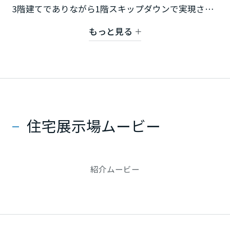
ミサワアイデンティティ
3階建てでありながら1階スキップダウンで実現させ
甲信越・北陸
た３メートルの高天井や、2層吹抜けを通じて家族が
もっと見る
触れ合える新しい生活提案。ニューノーマルに対応
富山県
したこれからの住まいを体感頂けます。
新潟県
住宅展示場ムービー
山梨県
長野県
紹介ムービー
東海エリア
岐阜県