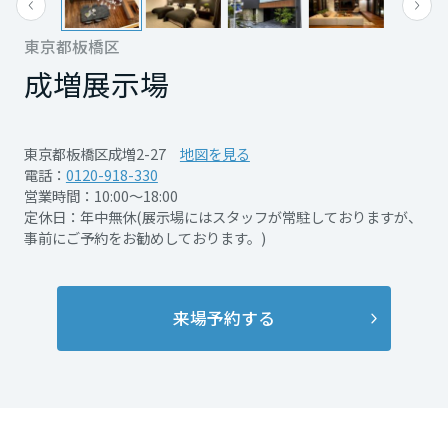
再開発・官民連携事業
土地活用実例
展示
場・
イベント情報
企業・IR
住まいるりんぐ（ロングサポート）
リフォーム事例
住まいづくりガイド
東京都板橋区
分譲マンション開発事業
宮城県
カタログ請求
法人のお客さま
成増展示場
保証制度
事業用
買う
ニュース
収益不動産・投資開発事業
住まいのご相談
アフターメンテナンス
秋田県
企業不動産活用（CRE）戦略
MISAWAについて
建築再生事業
東京都板橋区成増2-27
地図を見る
事業用リノベーション
分譲住宅（建売・土地）検索
ミサワリフォーム
電話：
0120-918-330
社宅建築
ミサワホームグループ
営業時間：10:00～18:00
事業用売買
ホテル・旅館リフォーム
中古住宅検索
山形県
定休日：年中無休(展示場にはスタッフが常駐しておりますが、
ご相談窓口
医療・介護・子育て・障がい福祉施設
IR情報
事前にご予約をお勧めしております。)
スムストック検索
リフォーム営業所
事業用地・事業用建物
SDGs
福島県
お客様センター
分譲マンション検索
これから土地活用・賃貸経営をご検討の方
来場予約する
分譲用地
環境活動
土地活用の基礎から長期安定経営を目指すオーナー様まで、賃貸経営
関東
売る
[MISAWA RELAY]
に役立つ多彩な情報を幅広くお届けします。
これからリフォームをご検討の方
採用情報
茨城県
実例動画や基礎知識、収納の工夫など、理想の住まいを叶えるリフォ
ホームラウンジ 土地活用・賃貸経営
ームの具体策とアイデアを豊富にご用意しています。
住まいの売却
ミサワホームオーナーさま・リフォーム工事ご契約者さまとミサワホ
すべてのフィールドに新しい価値をデザインし、持続可能な未来志向