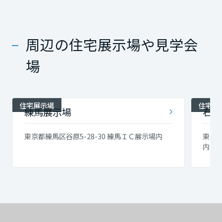
周辺の住宅展示場や見学会
場
住宅展示場
住宅展
練馬展示場
石神
東京都練馬区谷原5-28-30 練馬ＩＣ展示場内
東京都
内