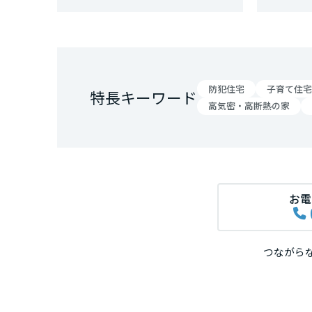
和歌山県
中国・四国エ
鳥取県
防犯住宅
子育て住宅
特長キーワード
高気密・高断熱の家
岡山県
広島県
お電
山口県
つながら
徳島県