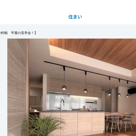
住まい
土地活用
予約制 平屋の見学会！】
都道府県を選択
分譲3号地会場【予約制 平屋の見学会！】
買う
法人のお客さま
事業用
事業用売買
ご相談窓口
採用情報
いの内側には、驚くほど合理的な動線が隠れていま
分譲住宅（建売・土地）検索
企業不動産活用（CRE）戦略
事業用リノベーション
事業用地・事業用建物
お客様センター
新卒者採用
ー、キッチン、そして洗面室からクローゼット、寝
中古住宅検索
社宅建築
ホテル・旅館リフォーム
分譲用地
中途採用
うな動線が、忙しい朝の時間を確かなゆとりへと変
もっと見る
スムストック検索
医療・介護・子育て・障がい福祉施設
障がい者採用
リフォーム営業所
分譲マンション検索
ことと「家事を愉しむ」こと。その理想的な共生
ウエルネス事業
沢なワンフロアに凝縮しました。
売る
※事前予約にて随時見学できます