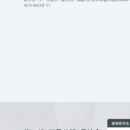
インテリア
環境活動
4372-9253まで）
宮城県
住まいづくりガイド
開催場所
秋田県
お問い合わせ
山形県
福島県
関東
茨城県
栃木県
建物見学会