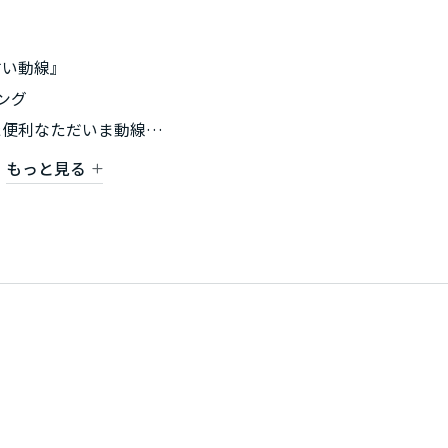
すい動線』
ング
た便利なただいま動線
置。寝室とも直接つながり効率の良い動線
もっと見る
太陽光
デザイン賞受賞
35年保証