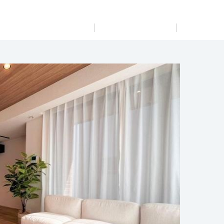
展示
場・
イベント情報
カタログ請求
住まいのご相談
リフォーム
まちづくり
オーナーサポート
企
業・
IR情報
閉じる
閉じる
閉じる
閉じる
閉じる
閉じる
完全予約制
これから土地活用・賃貸経営をご検討の方
これからリフォームをご検討の方
これから住まいをご検討の方
すべてのフィールドに新しい価値をデザインし、持続可能
多彩な動画やこだわりが詰まった建築実例、注目の最新情
土地活用の基礎から長期安定経営を目指すオーナー様ま
実例動画や基礎知識、収納の工夫など、理想の住まいを叶
ミサワホームオーナーさま・リフォーム工事ご契約者さま
な未来志向のまちづくりを実現していきます。
報など、住まいづくりを楽しく学べるデジタルラウンジで
で、賃貸経営に役立つ多彩な情報を幅広くお届けします。
えるリフォームの具体策とアイデアを豊富にご用意してい
とミサワホームを結ぶコミュニケーションサイト。お得・
す。
ます。
便利・安心なコンテンツや、ミサワホームからの大切なお
ミサワゼネラルソリューション
ホームラウンジ 土地活用・賃貸経営
知らせなど配信しています。
ホームラウンジ 新築・戸建て
ホームラウンジ リフォーム
ミサワアイデンティティ
詳細を見る
ミサワオーナーズクラブ