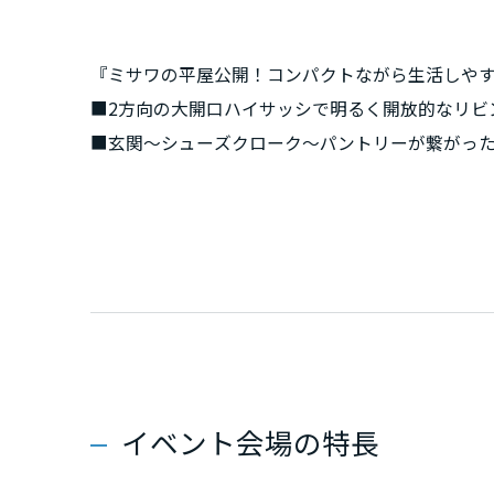
新潟県
『ミサワの平屋公開！コンパクトながら生活しや
山梨県
■2方向の大開口ハイサッシで明るく開放的なリビ
■玄関～シューズクローク～パントリーが繋がっ
■ランドリー横にウォークインクローゼットを配
長野県
■メンテコストを抑える高耐久外壁と屋根瓦一体
東海エリア
■シンプルなデザイン。業界唯一35年連続グッド
■業界をリードする保証制度。構造体は「初期」で
岐阜県
静岡県
イベント会場の特長
愛知県