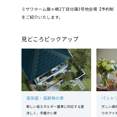
三重県
ミサワホーム旗ヶ崎2丁目分譲3号地会場【予約制
をご紹介いたします。
近畿エリア
滋賀県
見どころピックアップ
京都府
大阪府
兵庫県
高気密・高断熱の家
パント
奈良県
新しい省エネルギー基準に対応する夏
忙しい奥
涼しく、冬暖かい家
りのア