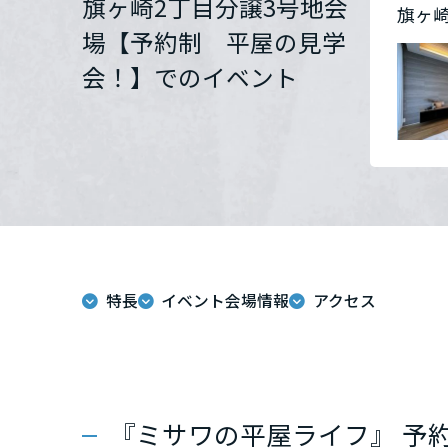
旗ヶ崎2丁目分譲3号地会
旗ヶ
群馬県
場【予約制 平屋の見学
会！】でのイベント
埼玉県
千葉県
東京都
特長
イベント会場情報
アクセス
神奈川県
甲信越・北陸
富山県
『ミサワの平屋ライフ』 予