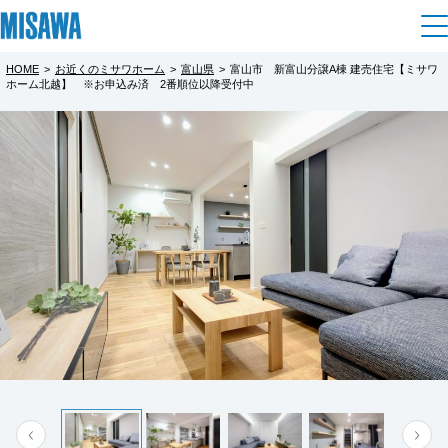
HOME
>
お近くのミサワホーム
>
富山県
>
富山市 新富山分譲A棟 建売住宅【ミサワ
住まい
ホーム北越】 ※お申込み済 2番順位以降受付中
都道府県を選択
ミサワホーム北越 新富山A棟 建売住宅
建てる
土地活用
[注文住宅]
【ご来場予約キャンペーン】
北海道
完全予約制
個人のお客さま
商品ラインアップ
リフォーム
北海道
【見学予約&来場プレゼントキャンペーン】
デザイン
戸建て・マンション
賃貸住宅
まちづくり
WEBからのご予約来場で、選べる電子ギフト
東北
テクノロジー（住まいの性能）
5,000円分 ＋ ミサワホームオリジナル『ミッ
賃貸併用住宅
複合開発・投資開発
ミサワリフォームとは
建築事例・建築実例
オーナーサポート
青森県
フィージャンボタオル』をプレゼント！
店舗・各種施設
ご予約受付期間は2026年7月30日(木)～9月26
リフォームの流れ
デザイナーズギャラリー
サポートメニュー
複合開発事業（ASMACI-アスマチ-）
土地活用モデルルーム見学
企
業・
IR情報
日(土)まで、ご来場対象期間は2026年8月1日
岩手県
リフォームメニュー
インテリア