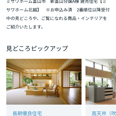
ミサワホーム富山市 新富山分譲A棟 建売住宅【ミ
サワホーム北越】 ※お申込み済 2番順位以降受付
大阪府
中の見どころや、ご覧になれる商品・インテリアを
ご紹介いたします。
兵庫県
見どころピックアップ
奈良県
和歌山県
中国・四国エリア
鳥取県
長期優良住宅
高天井（