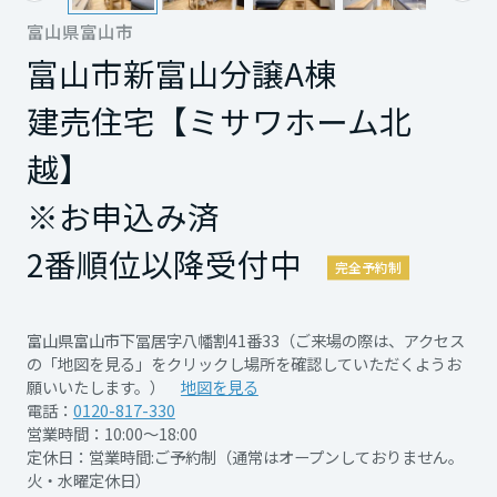
(土)～9月28日(月)までとなります。
再開発・官民連携事業
土地活用実例
もっと見る
展示
場・
イベント情報
富山県富山市
企業・IR
住まいるりんぐ（ロングサポート）
リフォーム事例
住まいづくりガイド
※おひと家族様全会場合わせて一回限りとな
富山市
新富山分譲A棟
分譲マンション開発事業
宮城県
カタログ請求
ります。
法人のお客さま
保証制度
事業用
買う
建売住宅【ミサワホーム北
ニュース
収益不動産・投資開発事業
住まいのご相談
※ご予約はご希望日の前々日までに行ってく
アフターメンテナンス
秋田県
ださい。
企業不動産活用（CRE）戦略
越】
MISAWAについて
建築再生事業
事業用リノベーション
分譲住宅（建売・土地）検索
ミサワリフォーム
※予約状況によって日時等を調整いただく場
※お申込み済
社宅建築
ミサワホームグループ
合がございます。
事業用売買
ホテル・旅館リフォーム
中古住宅検索
山形県
2番順位以降受付中
ご相談窓口
医療・介護・子育て・障がい福祉施設
※マイホームのご購入やご建築をお考えの方
IR情報
完全予約制
スムストック検索
詳細を見る
リフォーム営業所
で、本ページから建売住宅(土地・中古住宅の
事業用地・事業用建物
SDGs
福島県
お客様センター
分譲マンション検索
見学は対象外)を来場予約の上、ご来場いただ
富山県富山市下冨居字八幡割41番33（ご来場の際は、アクセス
これから土地活用・賃貸経営をご検討の方
分譲用地
の「地図を見る」をクリックし場所を確認していただくようお
環境活動
いた方が対象です。
願いいたします。）
地図を見る
土地活用の基礎から長期安定経営を目指すオーナー様まで、賃貸経営
関東
売る
開催日時
2026年8月1日(土)～2026年9
※将来的に住まいづくりを検討の方限定で、
[MISAWA RELAY]
電話：
0120-817-330
に役立つ多彩な情報を幅広くお届けします。
これからリフォームをご検討の方
採用情報
月28日(月)【予約制】
営業時間：10:00～18:00
未成年・学生の方は除きます。
茨城県
実例動画や基礎知識、収納の工夫など、理想の住まいを叶えるリフォ
ホームラウンジ 土地活用・賃貸経営
定休日：営業時間:ご予約制（通常はオープンしておりません。
ームの具体策とアイデアを豊富にご用意しています。
住まいの売却
火・水曜定休日）
ミサワホームオーナーさま・リフォーム工事ご契約者さまとミサワホ
※リフォームをご相談の方や、既に弊社ある
すべてのフィールドに新しい価値をデザインし、持続可能な未来志向