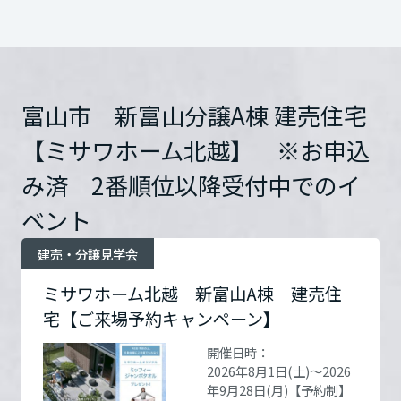
ームを結ぶコミュニケーションサイト。お得・便利・安心なコンテン
新卒者採用
開催場所
富山市 新富山分譲A棟 建
のまちづくりを実現していきます。
ホームラウンジ リフォーム
いは他の会社様とご契約をいただいている方
ツや、ミサワホームからの大切なお知らせなど配信しています。
売住宅【ミサワホーム北
栃木県
はキャンペーン対象外となります。
ミサワゼネラルソリューション
中途採用
越】 ※お申込み済 2番順
これから住まいをご検討の方
ミサワオーナーズクラブ
位以降受付中
詳細を見る
※その他来場予約キャンペーンとの併用は不
多彩な動画やこだわりが詰まった建築実例、注目の最新情報など、住
障がい者採用
群馬県
可となります。
まいづくりを楽しく学べるデジタルラウンジです。
富山市 新富山分譲A棟 建売住宅
※特典のみの目当てで来場された方には特典
ホームラウンジ 新築・戸建て
ウエルネス事業
【ミサワホーム北越】 ※お申込
住所
富山県富山市下冨居字八幡
をお渡しできない場合がございます。
埼玉県
み済 2番順位以降受付中でのイ
割41番33（ご来場の際は、
※選べる電子ギフトはご来場から1週間以内に
アクセスの「地図を見る」
ベント
海外事業
メールアドレスへ送付します。
をクリックし場所を確認し
千葉県
ていただくようお願いいた
建売・分譲見学会
します。）
Google Map
ミサワホーム北越 新富山A棟 建売住
東京都
宅【ご来場予約キャンペーン】
開催日時：
お問い合
電話：
0120-817-330
2026年8月1日(土)～2026
わせ
営業時間：10:00～18:00
神奈川県
年9月28日(月)【予約制】
定休日：営業時間:ご予約制