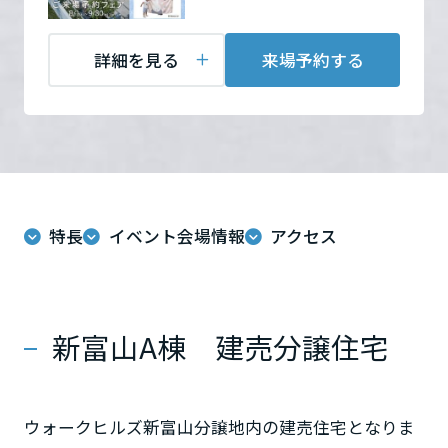
ミサワアイデンティティ
（通常はオープンしており
甲信越・北陸
ません。火・水曜定休日）
詳細を見る
来場予約する
担当者：中上越・富山支
富山県
店 富山店
新潟県
来場予約する
特長
イベント会場情報
アクセス
山梨県
長野県
新富山A棟 建売分譲住宅
東海エリア
ウォークヒルズ新富山分譲地内の建売住宅となりま
岐阜県