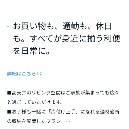
ミサワアイデンティティ
甲信越・北陸
お買い物も、通勤も、休日
富山県
も。すべてが身近に揃う利便
を日常に。
新潟県
山梨県
詳細はこちら
■高天井のリビング空間はご家族が集まっても広々
長野県
と過ごしていただけます。
東海エリア
■お子様も一緒に「片付け上手」になれる適材適所
の収納を配置したプラン。
岐阜県