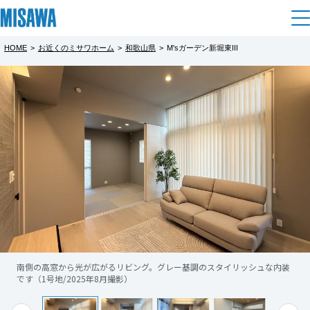
HOME
>
お近くのミサワホーム
>
和歌山県
>
M'sガーデン新堀東III
住まい
都道府県を選択
M'sガーデン新堀東III ご見学予約
建てる
土地活用
[注文住宅]
完全予約制
北海道
個人のお客さま
商品ラインアップ
リフォーム
【建売住宅分譲中】
北海道
災害に強い「ミサワホームの技術」を、リア
デザイン
戸建て・マンション
賃貸住宅
まちづくり
ルな暮らしがイメージできる等身大の建物で
東北
テクノロジー（住まいの性能）
ご体感ください！
賃貸併用住宅
複合開発・投資開発
ミサワリフォームとは
建築事例・建築実例
オーナーサポート
青森県
店舗・各種施設
※現地に係員は常駐しておりません。
南側の高窓から光が広がるリビング。グレー基調のスタイリッシュな内装
リフォームの流れ
デザイナーズギャラリー
です（1号地/2025年8月撮影）
サポートメニュー
複合開発事業（ASMACI-アスマチ-）
土地活用モデルルーム見学
恐れ入りますが、事前にご予約の上、ご来
企
業・
IR情報
もっと見る
岩手県
リフォームメニュー
インテリア