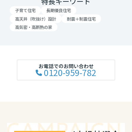
特長キーワード
岡山県
子育て住宅
長期優良住宅
高天井（吹抜け）設計
耐震＋制震住宅
高気密・高断熱の家
広島県
山口県
お電話でのお問い合わせ
0120-959-782
徳島県
香川県
愛媛県