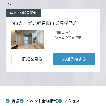
住所
和歌山県和歌山市新堀東1丁
ームを結ぶコミュニケーションサイト。お得・便利・安心なコンテン
ト
新卒者採用
のまちづくりを実現していきます。
ホームラウンジ リフォーム
ツや、ミサワホームからの大切なお知らせなど配信しています。
目8-11
Google Map
栃木県
ミサワゼネラルソリューション
建売・分譲見学会
中途採用
これから住まいをご検討の方
ミサワオーナーズクラブ
M'sガーデン新堀東III ご見学予約
お問い合
電話：
0120-959-782
多彩な動画やこだわりが詰まった建築実例、注目の最新情報など、住
障がい者採用
群馬県
まいづくりを楽しく学べるデジタルラウンジです。
わせ
営業時間：10:00～17:00
開催日時：
定休日：火・水定休 ※担当
随時ご予約受付中
ホームラウンジ 新築・戸建て
ウエルネス事業
が常駐しておりません。ご
埼玉県
来場の方は必ず事前にご予
約をお願いします。
海外事業
詳細を見る
来場予約する
担当者：和歌山支店
千葉県
東京都
来場予約する
神奈川県
特長
イベント会場情報
アクセス