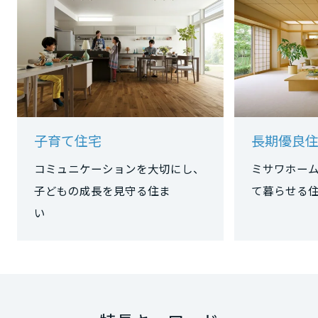
大阪府
兵庫県
子育て住宅
長期優良
奈良県
コミュニケーションを大切にし、
ミサワホー
子どもの成長を見守る住ま
て暮らせる
和歌山県
い
中国・四国エリア
鳥取県