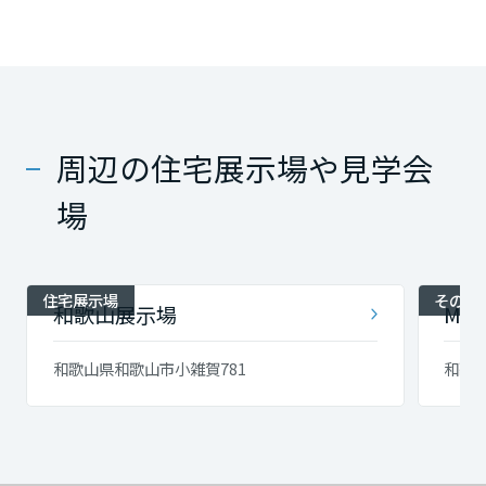
周辺の住宅展示場や見学会
場
住宅展示場
その他
和歌山展示場
M'
和歌山県和歌山市小雑賀781
和歌山