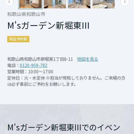
場いただけますようお願いいたします。
再開発・官民連携事業
土地活用実例
展示
場・
イベント情報
企業・IR
住まいるりんぐ（ロングサポート）
リフォーム事例
住まいづくりガイド
和歌山県和歌山市
分譲マンション開発事業
宮城県
カタログ請求
法人のお客さま
M'sガーデン新堀東III
保証制度
事業用
買う
ニュース
収益不動産・投資開発事業
住まいのご相談
アフターメンテナンス
完全予約制
秋田県
企業不動産活用（CRE）戦略
MISAWAについて
建築再生事業
事業用リノベーション
分譲住宅（建売・土地）検索
ミサワリフォーム
社宅建築
ミサワホームグループ
和歌山県和歌山市新堀東1丁目8-11
地図を見る
事業用売買
ホテル・旅館リフォーム
中古住宅検索
山形県
電話：
0120-959-782
ご相談窓口
医療・介護・子育て・障がい福祉施設
IR情報
営業時間：10:00～17:00
スムストック検索
定休日：火・水定休 ※担当が常駐しておりません。ご来場の方
リフォーム営業所
事業用地・事業用建物
は必ず事前にご予約をお願いします。
SDGs
福島県
開催日時
随時ご予約受付中
お客様センター
分譲マンション検索
これから土地活用・賃貸経営をご検討の方
分譲用地
環境活動
土地活用の基礎から長期安定経営を目指すオーナー様まで、賃貸経営
関東
開催場所
M'sガーデン新堀東III
詳
売る
[MISAWA RELAY]
に役立つ多彩な情報を幅広くお届けします。
これからリフォームをご検討の方
細を見る
採用情報
茨城県
実例動画や基礎知識、収納の工夫など、理想の住まいを叶えるリフォ
ホームラウンジ 土地活用・賃貸経営
M'sガーデン新堀東IIIでのイベン
ームの具体策とアイデアを豊富にご用意しています。
住まいの売却
ミサワホームオーナーさま・リフォーム工事ご契約者さまとミサワホ
すべてのフィールドに新しい価値をデザインし、持続可能な未来志向