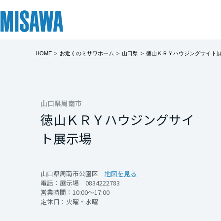
HOME
>
お近くのミサワホーム
>
山口県
>
徳山ＫＲＹハウジングサイト
リフォーム
住まい
土地活用
まちづくり
オーナーサポート
企業・IR情報
建てる
個人のお客さま
戸建て・マンション
複合開発・投資開発
サポートメニュー
企業・IR
北海道
[注文住宅]
山口県周南市
徳山ＫＲＹハウジングサイ
北海道
商品ラインアップ
賃貸住宅
ミサワリフォームとは
複合開発事業（ASMACI-アスマチ-）
住まいるりんぐ（ロングサポート）
ニュース
ト展示場
東北
デザイン
賃貸併用住宅
リフォームの流れ
再開発・官民連携事業
保証制度
MISAWAについて
テクノロジー（住まいの性能）
店舗・各種施設
リフォームメニュー
分譲マンション開発事業
アフターメンテナンス
ミサワホームグループ
青森県
山口県周南市公園区
地図を見る
電話：
展示場 0834222783
建築事例・建築実例
土地活用モデルルーム見学
リフォーム事例
収益不動産・投資開発事業
ミサワリフォーム
IR情報
営業時間：10:00～17:00
定休日：火曜・水曜
岩手県
デザイナーズギャラリー
土地活用実例
建築再生事業
SDGs