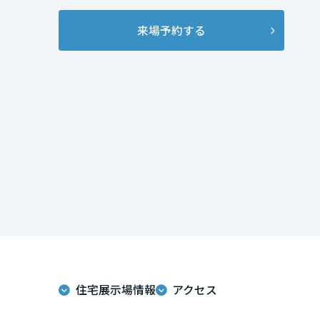
インテリア
環境活動
宮城県
来場予約する
住まいづくりガイド
秋田県
山形県
福島県
関東
茨城県
住宅展示場情報
アクセス
栃木県