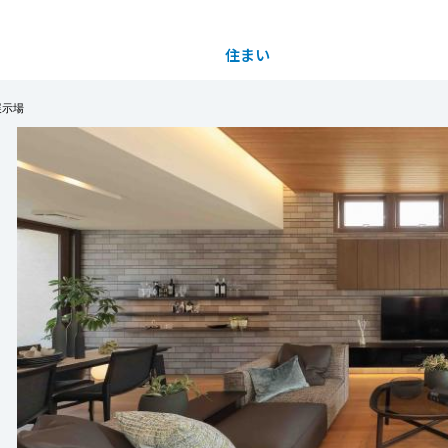
住まい
土地活用
展示場
都道府県を選択
買う
法人のお客さま
事業用
事業用売買
ご相談窓口
採用情報
分譲住宅（建売・土地）検索
企業不動産活用（CRE）戦略
事業用リノベーション
事業用地・事業用建物
お客様センター
新卒者採用
中古住宅検索
社宅建築
ホテル・旅館リフォーム
分譲用地
中途採用
スムストック検索
医療・介護・子育て・障がい福祉施設
障がい者採用
リフォーム営業所
分譲マンション検索
ウエルネス事業
売る