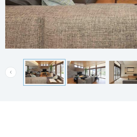
[MISAWA RELAY]
海外事業
住まいの売却