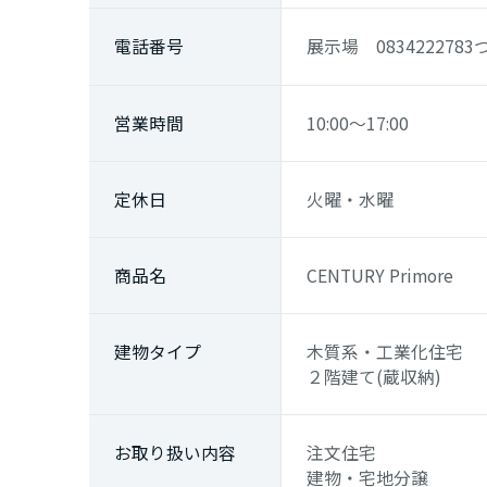
熊本県
電話番号
展示場 0834222783
大分県
営業時間
10:00～17:00
宮崎県
定休日
火曜・水曜
鹿児島県
商品名
CENTURY Primore
建物
タイプ
木質系・工業化住宅
２階建て(蔵収納)
お取り
扱い内容
注文住宅
建物・宅地分譲