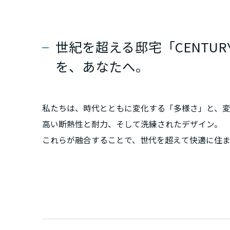
群馬県
世紀を超える邸宅「CENTUR
埼玉県
を、あなたへ。
千葉県
私たちは、時代とともに変化する「多様さ」と、
東京都
高い断熱性と耐力、そして洗練されたデザイン。
これらが融合することで、世代を超えて快適に住ま
神奈川県
日本で暮らす歓びを追求した、住み継がれるべき
甲信越・北陸
富山県