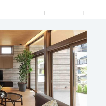
展示
場・
イベント情報
カタログ請求
住まいのご相談
リフォーム
まちづくり
オーナーサポート
企
業・
IR情報
閉じる
閉じる
閉じる
閉じる
閉じる
閉じる
これから土地活用・賃貸経営をご検討の方
これからリフォームをご検討の方
これから住まいをご検討の方
すべてのフィールドに新しい価値をデザインし、持続可能
多彩な動画やこだわりが詰まった建築実例、注目の最新情
土地活用の基礎から長期安定経営を目指すオーナー様ま
実例動画や基礎知識、収納の工夫など、理想の住まいを叶
ミサワホームオーナーさま・リフォーム工事ご契約者さま
な未来志向のまちづくりを実現していきます。
報など、住まいづくりを楽しく学べるデジタルラウンジで
で、賃貸経営に役立つ多彩な情報を幅広くお届けします。
えるリフォームの具体策とアイデアを豊富にご用意してい
とミサワホームを結ぶコミュニケーションサイト。お得・
す。
ます。
便利・安心なコンテンツや、ミサワホームからの大切なお
ミサワゼネラルソリューション
ホームラウンジ 土地活用・賃貸経営
知らせなど配信しています。
ホームラウンジ 新築・戸建て
ホームラウンジ リフォーム
ミサワアイデンティティ
ミサワオーナーズクラブ