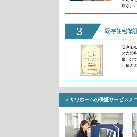
頂きま
3
既存住宅保証
既存住
の売買
償）の
り構造体
ミサワホームの保証サービスメ