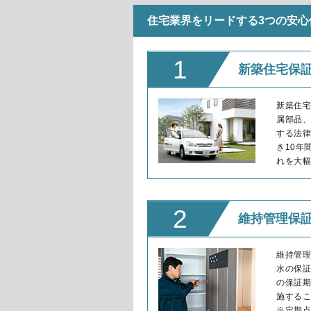
住宅業界をリードする3つの安心
1
新築住宅保証
新築住
属部品
する法
き10年
れを大幅
2
維持管理保証
維持管
水の保
の保証
施する
※定期