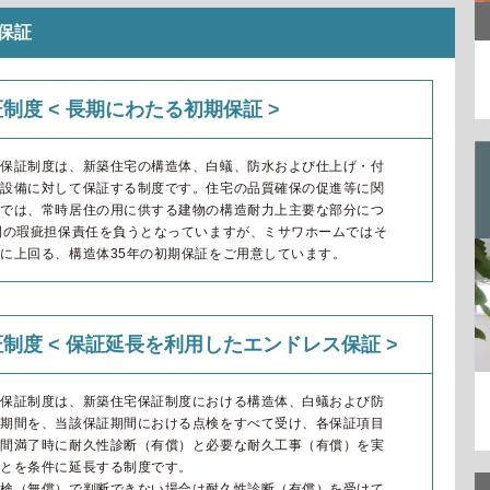
保証
制度 < 長期にわたる初期保証 >
宅保証制度は、新築住宅の構造体、白蟻、防水および仕上げ・付
、設備に対して保証する制度です。住宅の品質確保の促進等に関
律では、常時居住の用に供する建物の構造耐力上主要な部分につ
間の瑕疵担保責任を負うとなっていますが、ミサワホームではそ
に上回る、構造体35年の初期保証をご用意しています。
制度 < 保証延長を利用したエンドレス保証 >
理保証制度は、新築住宅保証制度における構造体、白蟻および防
証期間を、当該保証期間における点検をすべて受け、各保証項目
期間満了時に耐久性診断（有償）と必要な耐久工事（有償）を実
ことを条件に延長する制度です。
点検（無償）で判断できない場合は耐久性診断（有償）を受けて