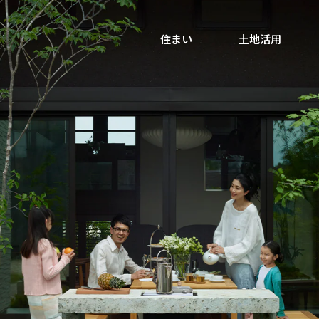
住まい
土地活用
買う
法人のお客さま
事業用
事業用売買
ご相談窓口
採用情報
分譲住宅（建売・土地）検索
企業不動産活用（CRE）戦略
事業用リノベーション
事業用地・事業用建物
お客様センター
新卒者採用
中古住宅検索
社宅建築
ホテル・旅館リフォーム
分譲用地
中途採用
スムストック検索
医療・介護・子育て・障がい福祉施設
障がい者採用
リフォーム営業所
分譲マンション検索
ウエルネス事業
売る