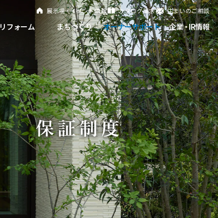
展示
場・
イベント情報
カタログ請求
住まいのご相談
リフォーム
まちづくり
オーナーサポート
企
業・
IR情報
閉じる
閉じる
閉じる
閉じる
閉じる
閉じる
これから土地活用・賃貸経営をご検討の方
これからリフォームをご検討の方
これから住まいをご検討の方
すべてのフィールドに新しい価値をデザインし、持続可能
多彩な動画やこだわりが詰まった建築実例、注目の最新情
土地活用の基礎から長期安定経営を目指すオーナー様ま
実例動画や基礎知識、収納の工夫など、理想の住まいを叶
ミサワホームオーナーさま・リフォーム工事ご契約者さま
な未来志向のまちづくりを実現していきます。
報など、住まいづくりを楽しく学べるデジタルラウンジで
で、賃貸経営に役立つ多彩な情報を幅広くお届けします。
えるリフォームの具体策とアイデアを豊富にご用意してい
とミサワホームを結ぶコミュニケーションサイト。お得・
す。
ます。
便利・安心なコンテンツや、ミサワホームからの大切なお
ミサワゼネラルソリューション
ホームラウンジ 土地活用・賃貸経営
ミサワアイデンティティ
知らせなど配信しています。
ホームラウンジ 新築・戸建て
ホームラウンジ リフォーム
ミサワオーナーズクラブ