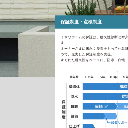
インテリア
環境活動
住まいづくりガイド
保証制度・点検制度
ミサワホームの保証は、耐久性診断と耐
す。
オーナーさまに末永く愛着をもって住み
つで、充実した保証制度を実現。
すぐれた耐久性をベースに、防水・白蟻