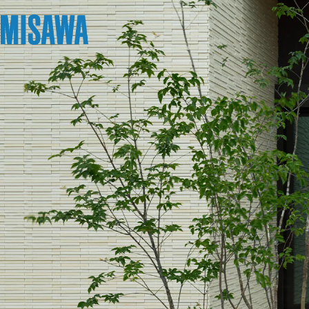
リフォーム
住まい
土地活用
まちづくり
オーナーサポート
企業・IR情報
建てる
個人のお客さま
戸建て・マンション
複合開発・投資開発
サポートメニュー
企業・IR
[注文住宅]
商品ラインアップ
賃貸住宅
ミサワリフォームとは
複合開発事業（ASMACI-アスマチ-）
住まいるりんぐ（ロングサポート）
ニュース
デザイン
賃貸併用住宅
リフォームの流れ
再開発・官民連携事業
保証制度
MISAWAについて
テクノロジー（住まいの性能）
店舗・各種施設
リフォームメニュー
分譲マンション開発事業
アフターメンテナンス
ミサワホームグループ
建築事例・建築実例
土地活用モデルルーム見学
リフォーム事例
収益不動産・投資開発事業
ミサワリフォーム
IR情報
デザイナーズギャラリー
土地活用実例
建築再生事業
SDGs