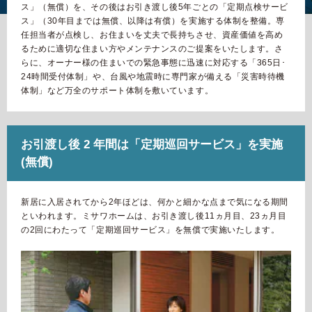
再開発・官民連携事業
土地活用実例
ス」（無償）を、その後はお引き渡し後5年ごとの「定期点検サービ
展示
場・
イベント情報
企業・IR
住まいるりんぐ（ロングサポート）
ス」（30年目までは無償、以降は有償）を実施する体制を整備。専
リフォーム事例
住まいづくりガイド
任担当者が点検し、お住まいを丈夫で長持ちさせ、資産価値を高め
分譲マンション開発事業
カタログ請求
法人のお客さま
るために適切な住まい方やメンテナンスのご提案をいたします。さ
保証制度
らに、オーナー様の住まいでの緊急事態に迅速に対応する「365日･
事業用
買う
ニュース
収益不動産・投資開発事業
住まいのご相談
24時間受付体制」や、台風や地震時に専門家が備える「災害時待機
アフターメンテナンス
体制」など万全のサポート体制を敷いています。
企業不動産活用（CRE）戦略
MISAWAについて
建築再生事業
事業用リノベーション
分譲住宅（建売・土地）検索
ミサワリフォーム
社宅建築
ミサワホームグループ
事業用売買
ホテル・旅館リフォーム
お引渡し後 2 年間は「定期巡回サービス」を実施
中古住宅検索
ご相談窓口
医療・介護・子育て・障がい福祉施設
(無償)
IR情報
スムストック検索
リフォーム営業所
事業用地・事業用建物
SDGs
新居に入居されてから2年ほどは、何かと細かな点まで気になる期間
お客様センター
分譲マンション検索
これから土地活用・賃貸経営をご検討の方
といわれます。ミサワホームは、お引き渡し後11ヵ月目、23ヵ月目
分譲用地
環境活動
の2回にわたって「定期巡回サービス」を無償で実施いたします。
土地活用の基礎から長期安定経営を目指すオーナー様まで、賃貸経
売る
[MISAWA RELAY]
営に役立つ多彩な情報を幅広くお届けします。
これからリフォームをご検討の方
採用情報
実例動画や基礎知識、収納の工夫など、理想の住まいを叶えるリフ
ホームラウンジ 土地活用・賃貸経営
ォームの具体策とアイデアを豊富にご用意しています。
住まいの売却
ミサワホームオーナーさま・リフォーム工事ご契約者さまとミサワ
すべてのフィールドに新しい価値をデザインし、持続可能な未来志