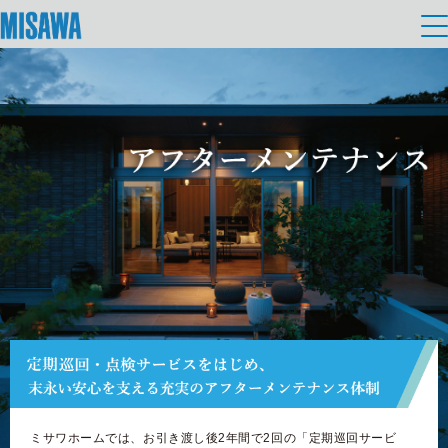
住まい
建てる
土地活用
[注文住宅]
個人のお客さま
商品ラインアップ
リフォーム
デザイン
戸建て・マンション
賃貸住宅
まちづくり
テクノロジー（住まいの性能）
賃貸併用住宅
複合開発・投資開発
ミサワリフォームとは
建築事例・建築実例
オーナーサポート
店舗・各種施設
リフォームの流れ
デザイナーズギャラリー
サポートメニュー
複合開発事業（ASMACI-アスマチ-）
土地活用モデルルーム見学
企
業・
IR情報
リフォームメニュー
インテリア
ミサワホームでは、お引き渡し後2年間で2回の「定期巡回サービ