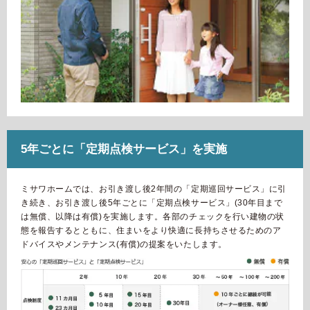
ホームを結ぶコミュニケーションサイト。お得・便利・安心なコン
新卒者採用
向のまちづくりを実現していきます。
ホームラウンジ リフォーム
テンツや、ミサワホームからの大切なお知らせなど配信していま
す。
ミサワゼネラルソリューション
中途採用
これから住まいをご検討の方
ミサワオーナーズクラブ
多彩な動画やこだわりが詰まった建築実例、注目の最新情報など、
障がい者採用
住まいづくりを楽しく学べるデジタルラウンジです。
ホームラウンジ 新築・戸建て
ウエルネス事業
5年ごとに「定期点検サービス」を実施
海外事業
ミサワホームでは、お引き渡し後2年間の「定期巡回サービス」に引
き続き、お引き渡し後5年ごとに「定期点検サービス」(30年目まで
は無償、以降は有償)を実施します。各部のチェックを行い建物の状
態を報告するとともに、住まいをより快適に長持ちさせるためのア
ドバイスやメンテナンス(有償)の提案をいたします。