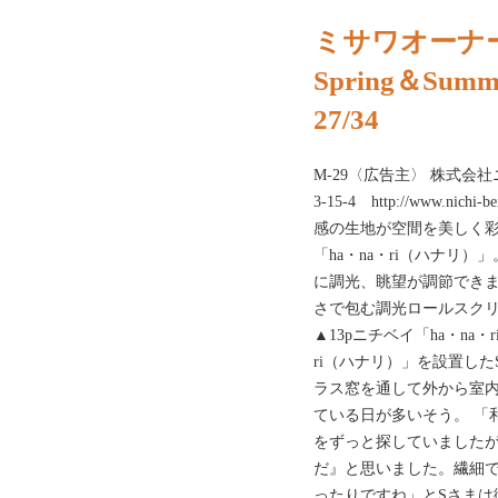
ミサワオーナー
Spring＆Summ
27/34
M-29〈広告主〉 株式会社
3-15-4 http://www.n
感の生地が空間を美しく
「ha・na・ri（ハナリ
に調光、眺望が調節でき
さで包む調光ロールスクリー
▲13pニチベイ「ha・na
ri（ハナリ）」を設置し
ラス窓を通して外から室
ている日が多いそう。 「
をずっと探していました
だ』と思いました。繊細
ったりですね」とSさまは