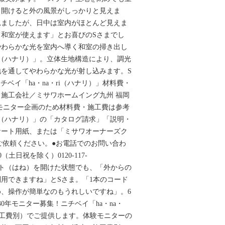
、開けると外の風景がしっかりと見えま
見ましたが、日中は室内がほとんど見えま
和室が使えます」とお喜びのSさまでし
やわらかな光を室内へ導く和室の掃き出し
ri（ハナリ）」。立体生地構造により、調光
を通してやわらかな光が射し込みます。S
Aニチベイ「ha・na・ri（ハナリ）」材料費・
）施工会社／ミサワホームイング九州 福岡
モニター企画のため材料費・施工費は参考
ri（ハナリ）」の「カタログ請求」「説明・
ケート用紙、または「ミサワオーナーズク
ご依頼ください。●お電話でのお問い合わ
0（土日祝を除く）0120-117-
Rスラット（はね）を開けた状態でも、「外からの
用できますね」とSさま。「1本のコード
、操作が簡単なのもうれしいですね」。6
0年モニター募集！ニチベイ「ha・na・
施工費別）でご提供します。体験モニターの