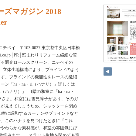
ズマガジン 2018
er
ニチベイ 〒103-0027 東京都中央区日本橋
ichi-bei.co.jp│PR│窓まわりリフォーム繊細な質
彩る調光ロールスクリーン、ニチベイの
）」。立体生地構造により、ブラインドのよう
ます。ブラインドの機能性をレースの繊細
ン「ha・na・ri（ハナリ）」詳しくは
・ri（ハナリ）」 1階の和室に「ha・na・
たSさま。和室には雪見障子があり、そのガ
内が見えてしまうため、シャッターを閉め
和室に調和するカーテンやブラインドなど
が、このハナリを見つけたときに『これ
でやわらかな素材感が、和室の雰囲気にぴ
微笑みます。 スラット生地を閉めても室