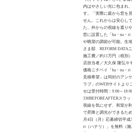
内はやさしい光に包まれ
す。「実際に庭から窓を
せん。これからは安心して
た。外からの視線を遮り
窓に設置した「ha・na・
や眺望の調節が可能。生地
さま邸 REFORM DAT
施工費／約11万円（税別
店担当者／大久保 隆弘※
価格ニチベイ「ha・na・
見積希望」は同封のアン
ラブ」のWEBサイトより
せは受付時間：9:00～18:0
330BEFOREAFTE
視線を気にせず、和室が利
で昇降と調光ができるため
月4日（月）応募締切平成3
ri（ハナリ）」を無料（