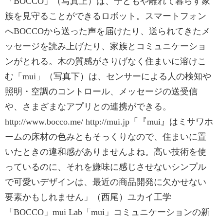
「BOCCO」（写真上）は、子どもや離れて暮らす家
族を見守ることができるロボット。スマートフォン
へBOCCOから送った声を届けたり、送られてきたメ
ッセージを読み上げたり、家族とコミュニケーショ
ンがとれる。木の質感がさりげなく住まいに溶けこ
む「mui」（写真下）は、センサーによる人の検知や
照明・空調のコントロール、メッセージの送受信
や、さまざまなアプリとの連携ができる。
http://www.bocco.me/ http://mui.jp「『mui』はミサワホ
ームの床材の色みともそっくりなので、住まいに置
いたときの違和感がありませんよね。高い技術を使
っているのに、それを嫌味に感じさせないシンプル
で可愛いデザインは、最近の商品開発に欠かせない
要素かもしれません」（西尾）ユカイ工学
「BOCCO」mui Lab「mui」コミュニケーションの新