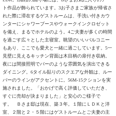
ト作品が飾られています。3お子さまご家族が帰省さ
れた際に滞在するゲストルームは、手洗い付きカウ
ンターにシャワーブースやウォークインクロゼット
を備え、まるでホテルのよう。4ご夫妻が多くの時間
を過ごす広々とした主寝室。眺望のいいバルコニー
もあり、ここでも愛犬と一緒に過ごしています。5一
見壁に見えるキッチン背面は木目柄の扉付き収納。
夜には間接照明でバーのような雰囲気を演出できる
ダイニング。6タイル貼りのスクエアな外観は、ルー
バーのラインがアクセントに。56M-15クションを実
施されました。「おかげで高く評価していただき、
すぐに売却が決まりました」と安心のご様子で
す。 Ｂさま邸は現在、築３年。１階にＬＤＫと洋
室、２階と２・５階にはゲストルームとご夫妻の主