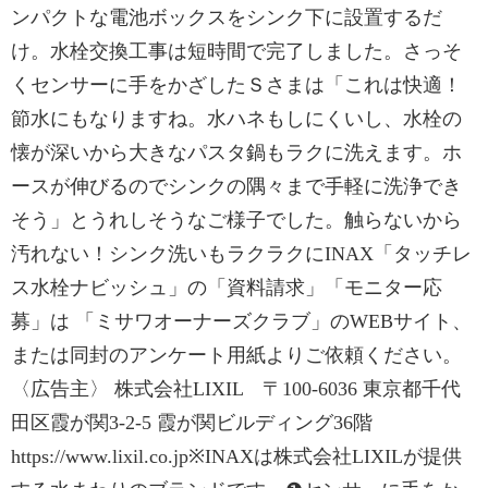
ンパクトな電池ボックスをシンク下に設置するだ
け。水栓交換工事は短時間で完了しました。さっそ
くセンサーに手をかざしたＳさまは「これは快適！
節水にもなりますね。水ハネもしにくいし、水栓の
懐が深いから大きなパスタ鍋もラクに洗えます。ホ
ースが伸びるのでシンクの隅々まで手軽に洗浄でき
そう」とうれしそうなご様子でした。触らないから
汚れない！シンク洗いもラクラクにINAX「タッチレ
ス水栓ナビッシュ」の「資料請求」「モニター応
募」は 「ミサワオーナーズクラブ」のWEBサイト、
または同封のアンケート用紙よりご依頼ください。
〈広告主〉 株式会社LIXIL 〒100-6036 東京都千代
田区霞が関3-2-5 霞が関ビルディング36階
https://www.lixil.co.jp※INAXは株式会社LIXILが提供