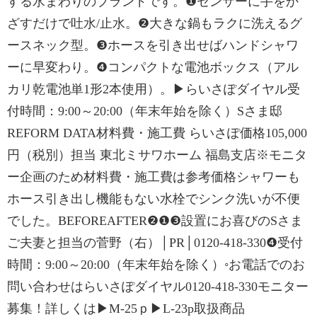
する水まわりのブランドです。❶センサーに手をか
ざすだけで吐水/止水。❷大きな鍋もラクに洗えるグ
ースネック型。❸ホースを引き出せばハンドシャワ
ーに早変わり。❹コンパクトな電池ボックス（アル
カリ乾電池単1形2本使用）。▶らいさぽダイヤル受
付時間：9:00～20:00（年末年始を除く）Sさま邸
REFORM DATA材料費・施工費 らいさぽ価格105,000
円（税別）担当 東北ミサワホーム 福島支店※モニタ
ー企画のため材料費・施工費は参考価格シャワーも
ホース引き出し機能もない水栓でシンク洗いが不便
でした。BEFOREAFTER❷❶❸設置にお喜びのSさま
ご夫妻と担当の菅野（右）│PR│0120-418-330❹受付
時間：9:00～20:00（年末年始を除く）◦お電話でのお
問い合わせはらいさぽダイヤル0120-418-330モニター
募集！詳しくは▶M-25ｐ▶L-23p取扱商品