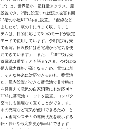
hタイプ）は、世界最小・最軽量※クラス。屋
設置でき、2階に設置すれば浸水被害も回
.5階の小屋KURA内に設置。「配線など
りましたが、蔵の中にうまく収まりまし
テムは、目的に応じて3つのモードが設定
済モードで使用しています。余剰電力は売
力で蓄電。日没後には蓄電池から電気を使
約できています」 また、「10年後は売
で蓄電池は重要」とも語るYさま。今後は売
の購入電力価格が高くなるため、電気は創
に。そんな将来に対応できるのも、蓄電池
した。屋内設置ができる蓄電池で非常時の
来を見据えて電気の自家消費にも対応◀Ｙ
KURAに蓄電池ユニットを設置。コンパク
納空間にも無理なく置くことができます。
マホの充電など電気が使用できるため、と
ま。▲蓄電システムの運転状況を表示する
運転・停止や設定変更が簡単にできます。