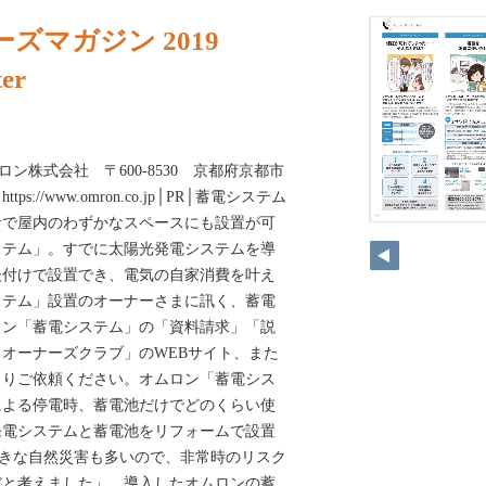
ズマガジン 2019
er
ムロン株式会社 〒600-8530 京都府京都市
://www.omron.co.jp│PR│蓄電システム
計で屋内のわずかなスペースにも設置が可
ステム」。すでに太陽光発電システムを導
後付けで設置でき、電気の自家消費を叶え
ステム」設置のオーナーさまに訊く、蓄電
ロン「蓄電システム」の「資料請求」「説
オーナーズクラブ」のWEBサイト、また
よりご依頼ください。オムロン「蓄電シス
る停電時、蓄電池だけでどのくらい使
発電システムと蓄電池をリフォームで設置
大きな自然災害も多いので、非常時のリスク
だと考えました」 導入したオムロンの蓄