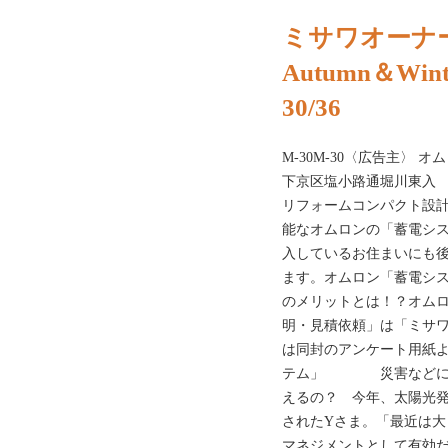
ミサワオーナー
Autumn＆Wint
30/36
M-30M-30〈広告主〉 オ
下京区塩小路通堀川東入 https
リフォームコンパクト設
能なオムロンの「蓄電シ
入しているお住まいにも
ます。オムロン「蓄電シ
のメリットとは！？オム
明・見積依頼」は「ミサワ
は同封のアンケート用紙
テム」 災害などによ
えるの？ 今年、太陽光
されたYさま。「最近は
マネジメントとして有効