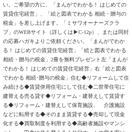
い。ご希望の方に、「まんがでわかる！ はじめての
賃貸住宅経営」、「絵と図表でわかる 相続・贈与の
税金」を差し上げます。「ミサワオーナーズクラ
ブ」のWEBサイト（詳しくは▶C-12p）、または同封
の応募ハガキよりご依頼ください。「まんがでわか
る！ はじめての賃貸住宅経営」「絵と図表でわかる
相続・贈与の税金」2冊を無料プレゼント左「まんが
でわかる！ はじめての賃貸住宅経営」右「絵と図表
でわかる 相続･贈与の税金」住む◆リフォームして住
み続ける◆賃貸併用住宅にして住む◆二世帯住宅に
建替える売る貸す◆リフォーム・建替えして賃貸す
る◆リフォーム・建替えして保育施設、 介護施設
などに転用する◆そのまま賃貸する◆売却して現金
化する◆買取制度を利用する◆高齢者施設やマンシ