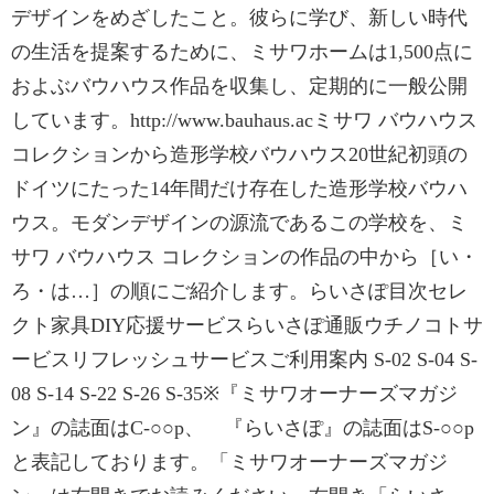
デザインをめざしたこと。彼らに学び、新しい時代
の生活を提案するために、ミサワホームは1,500点に
およぶバウハウス作品を収集し、定期的に一般公開
しています。http://www.bauhaus.acミサワ バウハウス
コレクションから造形学校バウハウス20世紀初頭の
ドイツにたった14年間だけ存在した造形学校バウハ
ウス。モダンデザインの源流であるこの学校を、ミ
サワ バウハウス コレクションの作品の中から［い・
ろ・は…］の順にご紹介します。らいさぽ目次セレ
クト家具DIY応援サービスらいさぽ通販ウチノコトサ
ービスリフレッシュサービスご利用案内 S-02 S-04 S-
08 S-14 S-22 S-26 S-35※『ミサワオーナーズマガジ
ン』の誌面はC-○○p、 『らいさぽ』の誌面はS-○○p
と表記しております。「ミサワオーナーズマガジ