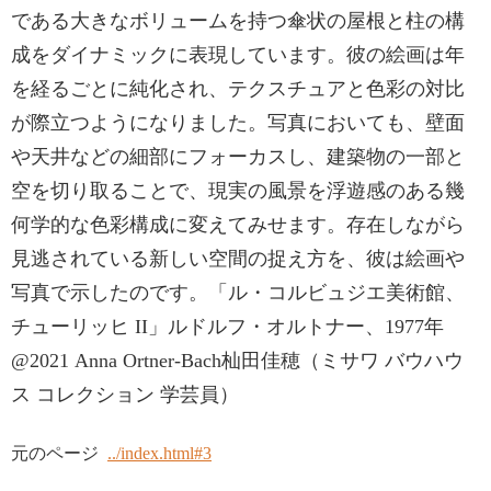
である大きなボリュームを持つ傘状の屋根と柱の構
成をダイナミックに表現しています。彼の絵画は年
を経るごとに純化され、テクスチュアと色彩の対比
が際立つようになりました。写真においても、壁面
や天井などの細部にフォーカスし、建築物の一部と
空を切り取ることで、現実の風景を浮遊感のある幾
何学的な色彩構成に変えてみせます。存在しながら
見逃されている新しい空間の捉え方を、彼は絵画や
写真で示したのです。「ル・コルビュジエ美術館、
チューリッヒ II」ルドルフ・オルトナー、1977年
@2021 Anna Ortner-Bach杣田佳穂（ミサワ バウハウ
ス コレクション 学芸員）
元のページ
../index.html#3