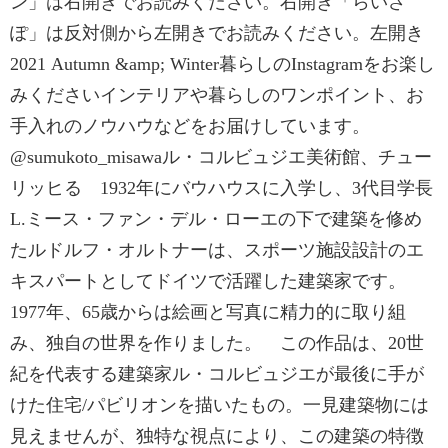
ン」は右開きでお読みください。右開き「らいさ
ぽ」は反対側から左開きでお読みください。左開き
2021 Autumn &amp; Winter暮らしのInstagramをお楽し
みくださいインテリアや暮らしのワンポイント、お
手入れのノウハウなどをお届けしています。
@sumukoto_misawaル・コルビュジエ美術館、チュー
リッヒる 1932年にバウハウスに入学し、3代目学長
L.ミース・ファン・デル・ローエの下で建築を修め
たルドルフ・オルトナーは、スポーツ施設設計のエ
キスパートとしてドイツで活躍した建築家です。
1977年、65歳からは絵画と写真に精力的に取り組
み、独自の世界を作りました。 この作品は、20世
紀を代表する建築家ル・コルビュジエが最後に手が
けた住宅/パビリオンを描いたもの。一見建築物には
見えませんが、独特な視点により、この建築の特徴