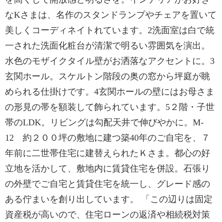
なKさまは、名作のスタンドランプやチェアを置いて
美しくコーディネイトれています。2洗面室は白で統
一された洗面化粧台が清潔で明るい雰囲気を演出。
水色のモザイクタイル壁がお洒落なアクセントに。3
玄関ホール。スケルトン階段の奥の窓から坪庭が眺
められる仕掛けです。4玄関ホールの壁にはお母さま
の形見の帯を額装して飾られています。5２階・子世
帯のLDK。リビングは勾配天井で伸びやかに。M-
12 約２００坪の敷地に建つ築40年のご自宅を、７
年前に二世帯住宅に建替えられたＫさま。都心の好
立地を活かして、敷地内に賃貸住宅を併設。石張り
の外壁でご自宅と賃貸住宅を統一し、グレード感の
ある佇まいを創り出しています。 「この辺りは固定
資産税が高いので、住宅ローンの返済や相続税対策