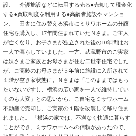
設、 介護施設などに転用する売る●売却して現金化
する●買取制度を利用する●高齢者施設やマンショ
ン、 田舎に住み替える浜市にミサワホームの分譲
住宅を購入し、17年間住まれていたＮさま。ご主人
が亡くなり、お子さまが独立された後の10年間はお
一人で暮らしていました。一方、武蔵野市のご実家
は妹さまご家族とお母さまが住む二世帯住宅でした
が、ご高齢のお母さまが５年前に施設に入所されて
１階が空き家状態に。Ｎさまは「このままではもっ
たいないですし、横浜の広い家を一人で維持してい
くのも大変」との思いから、ご自宅をミサワホーム
不動産で売却し、ご実家の１階を改装して移り住ま
れました。 「横浜の家では、不満なく快適に暮らす
ことができ、ミサワホームへの信頼があったので、