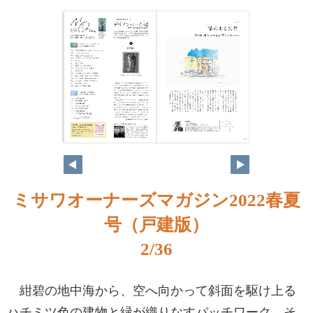
ミサワオーナーズマガジン2022春夏
号（戸建版）
2/36
紺碧の地中海から、空へ向かって斜面を駆け上る
ハチミツ色の建物と緑が織りなすパッチワーク。そ