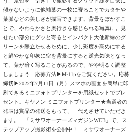
う。景色を「引き」で撮影するグリッド線を目安に
傾かないように他補葉の一枚に寄ることでカタチや
葉脈などの美しさが描写できます。背景をぼかすこ
とで、やわらかさと奥行きを感じられる写真に。見
せたい部分にグッと寄るとインパクト大他新緑のグ
リーンを際立たせるために、少し彩度を高めにする
と鮮やかな印象に空を背景にすると逆光気味となっ
て、葉が暗く写ることがあるので、やや明るく調整
しましょう 応募方法▶M-11pをご覧ください。応募
締切▶2022年7月11日（月）スマホの画面を簡単に印
刷できるミニフォトプリンターを用紙セットでプレ
ゼント。キヤノン ミニフォトプリンター★当選者の
発表は賞品の発送をもって、 代えさせていただき
ます。 「ミサワオーナーズマガジンWEB」で、ス
テップアップ撮影術を公開中！「ミサワオーナーズ