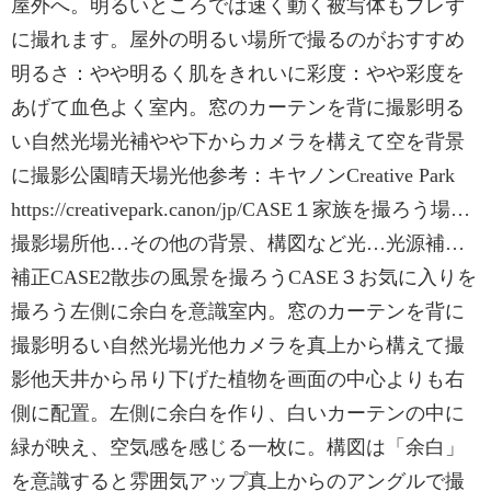
屋外へ。明るいところでは速く動く被写体もブレず
に撮れます。屋外の明るい場所で撮るのがおすすめ
明るさ：やや明るく肌をきれいに彩度：やや彩度を
あげて血色よく室内。窓のカーテンを背に撮影明る
い自然光場光補やや下からカメラを構えて空を背景
に撮影公園晴天場光他参考：キヤノンCreative Park
https://creativepark.canon/jp/CASE１家族を撮ろう場…
撮影場所他…その他の背景、構図など光…光源補…
補正CASE2散歩の風景を撮ろうCASE３お気に入りを
撮ろう左側に余白を意識室内。窓のカーテンを背に
撮影明るい自然光場光他カメラを真上から構えて撮
影他天井から吊り下げた植物を画面の中心よりも右
側に配置。左側に余白を作り、白いカーテンの中に
緑が映え、空気感を感じる一枚に。構図は「余白」
を意識すると雰囲気アップ真上からのアングルで撮