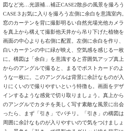
図など光…光源補…補正CASE2散歩の風景を撮ろう
CASE３お気に入りを撮ろう左側に余白を意識室内。
窓のカーテンを背に撮影明るい自然光場光他カメラ
を真上から構えて撮影他天井から吊り下げた植物を
画面の中心よりも右側に配置。左側に余白を作り、
白いカーテンの中に緑が映え、空気感を感じる一枚
に。構図は「余白」を意識すると雰囲気アップ真上
からのアングルで撮ると、まるでポストカードのよ
うな一枚に。このアングルは背景に余計なものが入
りにくいので撮りやすいという特徴も。画面をデザ
インするような感覚で切り取りましょう。真上から
のアングルでカタチを美しく写す素敵な風景に出会
ったら、まず「引き」でパチリ。「引き」の構図は
周囲に余計なものが入りやすいので気をつけましょ