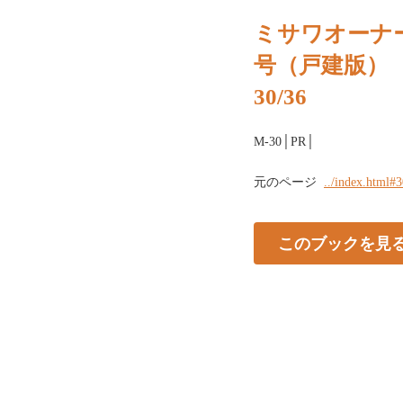
ミサワオーナー
号（戸建版）
30/36
M-30│PR│
元のページ
../index.html#
このブックを見