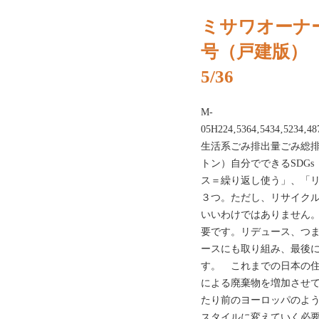
ミサワオーナー
号（戸建版）
5/36
M-
05H224‚5364‚5434‚5234‚48
生活系ごみ排出量ごみ総排
トン）自分でできるSDG
ス＝繰り返し使う」、「
３つ。ただし、リサイク
いいわけではありません
要です。リデュース、つ
ースにも取り組み、最後
す。 これまでの日本の住
による廃棄物を増加させ
たり前のヨーロッパのよ
スタイルに変えていく必