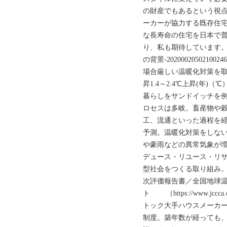
の財産でもあるという視
ーカーが協力する既存住
な長寿命の住宅を日本で
り、私も期待しています
の背景-20200020502
場合厳しい温暖化対策を取った
昇1.4～2.4℃上昇(年)
暮らしをサンドイッチを
ロセスは多岐。畜産物や
工、流通といった過程を
予測。温暖化対策をしないと
や豪雨などの異常気象が増
デュース・リユース・リ
型社会をつくる取り組み。
次評価報告書／全国地球
ト （https://www.j
トック大手ハウスメーカー
制度。築年数が経っても