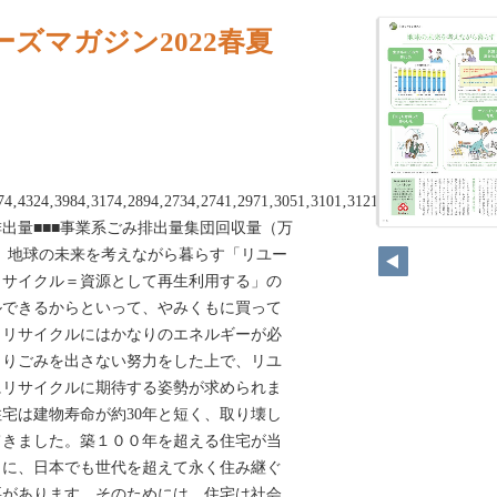
ズマガジン2022春夏
74‚4324‚3984‚3174‚2894‚2734‚2741‚2971‚3051‚3101‚3121‚3071‚3051‚29
出量■■■事業系ごみ排出量集団回収量（万
s 地球の未来を考えながら暮らす「リユー
リサイクル＝資源として再生利用する」の
ルできるからといって、やみくもに買って
。リサイクルにはかなりのエネルギーが必
まりごみを出さない努力をした上で、リユ
にリサイクルに期待する姿勢が求められま
宅は建物寿命が約30年と短く、取り壊し
てきました。築１００年を超える住宅が当
うに、日本でも世代を超えて永く住み継ぐ
要があります。そのためには、住宅は社会