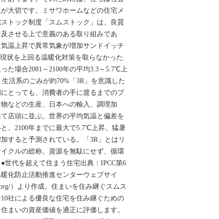
点が大切です。ミサワホームなどの住宅メ
宅ストック制度「スムストック」は、良質
普及させる上で意義のある取り組みであ
。気温上昇で異常気象が増加サンドイッチ
100246現状を上回る温暖化対策を取らなかった
場合2081～2100年の平均3.3～5.7℃上
（℃）生活系のごみが約70%「3R」を意識した
例にとっても、消費者の手に渡るまでのプ
穀物などの生産、日本への輸入、調理加
経て店頭に並ぶ。世界の平均気温と偏差を
、2100年までに最大で5.7℃上昇。猛暑
加すると予測されている。「3R」とはリ
サイクルの総称。資源を無駄にせず、循環
●世代を超えて住まう住宅出典：IPCC第6
温暖化防止活動推進センターウェブサイ
ccca.org/）より作成。住まいを住み継ぐスムス
10社による優良な住宅を住み継ぐための
、住まいの資産価値を適正に評価します。