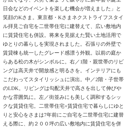
日会などのイベントを楽しむ機会が増えました」と
笑顔のKさま。東京都・Kさまネクストライフスタイ
ル拝見ご自宅を二世帯住宅に建替えて、広い敷地内
に賃貸住宅も併設。将来を見据えた賢い土地活用で
ゆとりの暮らしを実現されました。石張りの外壁で
賃貸棟も統一したグレード感漂う外観。以前の庭か
らある松の木がシンボルに。右／1階・親世帯のリビ
ングは高天井で開放感と明るさを。インテリアにも
こだわってスタイリッシュに演出。中／2階・子世帯
のLDK。リビングは勾配天井で高さを出して伸びや
かな雰囲気に。左／街並みにも美しく調和するシッ
クな賃貸住宅。二世帯住宅+賃貸住宅で暮らしにゆと
りと安心をさまは7年前にご自宅を二世帯住宅に建替
える際に、約２００坪の広い敷地内に賃貸住宅を併