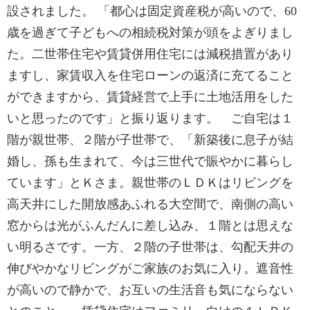
設されました。 「都心は固定資産税が高いので、60
歳を過ぎて子どもへの相続税対策が頭をよぎりまし
た。二世帯住宅や賃貸併用住宅には減税措置があり
ますし、家賃収入を住宅ローンの返済に充てること
ができますから、賃貸経営で上手に土地活用をした
いと思ったのです」と振り返ります。 ご自宅は１
階が親世帯、２階が子世帯で、「新築後に息子が結
婚し、孫も生まれて、今は三世代で賑やかに暮らし
ています」とＫさま。親世帯のＬＤＫはリビングを
高天井にした開放感あふれる大空間で、南側の高い
窓からは光がふんだんに差し込み、１階とは思えな
い明るさです。一方、２階の子世帯は、勾配天井の
伸びやかなリビングがご家族のお気に入り。遮音性
が高いので静かで、お互いの生活音も気にならない