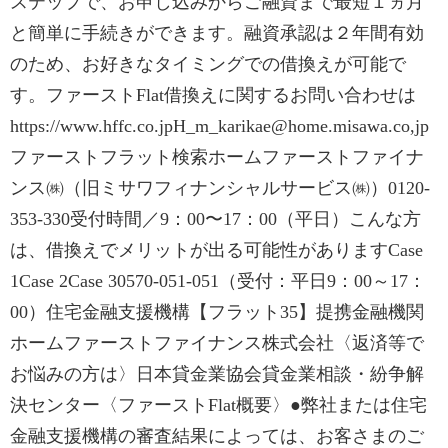
ステップで、お申し込みからご融資まで最短１ヵ月
と簡単に手続きができます。融資承認は２年間有効
のため、お好きなタイミングでの借換えが可能で
す。ファーストFlat借換えに関するお問い合わせは
https://www.hffc.co.jpH_m_karikae@home.misawa.co,jp
ファーストフラット検索ホームファーストファイナ
ンス㈱（旧ミサワフィナンシャルサービス㈱）0120-
353-330受付時間／9：00〜17：00（平日）こんな方
は、借換えでメリットが出る可能性がありますCase
1Case 2Case 30570-051-051（受付：平日9：00～17：
00）住宅金融支援機構【フラット35】提携金融機関
ホームファーストファイナンス株式会社〈返済等で
お悩みの方は〉日本貸金業協会貸金業相談・紛争解
決センター〈ファーストFlat概要〉●弊社または住宅
金融支援機構の審査結果によっては、お客さまのご