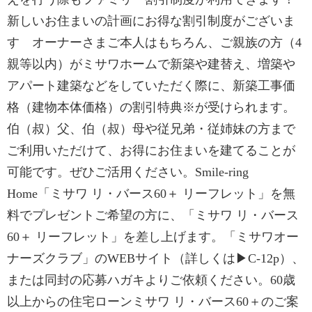
新しいお住まいの計画にお得な割引制度がございま
す オーナーさまご本人はもちろん、ご親族の方（4
親等以内）がミサワホームで新築や建替え、増築や
アパート建築などをしていただく際に、新築工事価
格（建物本体価格）の割引特典※が受けられます。
伯（叔）父、伯（叔）母や従兄弟・従姉妹の方まで
ご利用いただけて、お得にお住まいを建てることが
可能です。ぜひご活用ください。Smile-ring
Home「ミサワ リ・バース60＋ リーフレット」を無
料でプレゼントご希望の方に、「ミサワ リ・バース
60＋ リーフレット」を差し上げます。「ミサワオー
ナーズクラブ」のWEBサイト（詳しくは▶C-12p）、
または同封の応募ハガキよりご依頼ください。60歳
以上からの住宅ローンミサワ リ・バース60＋のご案