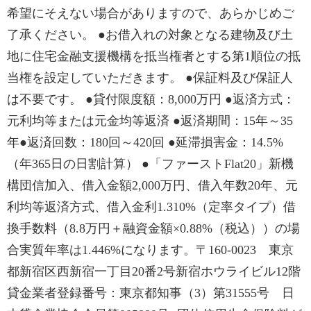
希望にそえない場合がありますので、あらかじめご
了承ください。 ●お借入れの対象となる建物及び土
地に住宅金融支援機構を抵当権者とする第1順位の抵
当権を設定していただきます。 ●保証料及び保証人
は不要です。 ●貸付限度額：8,000万円 ●返済方式：
元利均等または元金均等返済 ●返済期間：15年～35
年●返済回数：180回～420回 ●延滞損害金：14.5%
（年365日の日割計算） ●「ファーストFlat20」新機
構団信加入、借入金額2,000万円、借入年数20年、元
利均等返済方式、借入金利1.310%（定率タイプ）借
換手数料（8.8万円＋融資金額×0.88%（税込））の場
合実質年率は1.446%になります。〒160-0023 東京
都新宿区西新宿一丁目20番2号新宿ホウライビル12階
貸金業者登録番号：東京都知事（3）第31555号 日