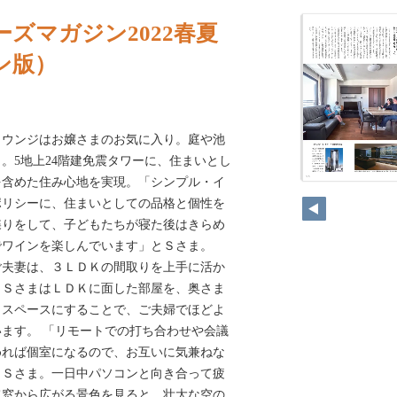
ズマガジン2022春夏
ン版）
ラウンジはお嬢さまのお気に入り。庭や池
。5地上24階建免震タワーに、住まいとし
を含めた住み心地を実現。「シンプル・イ
ポリシーに、住まいとしての品格と個性を
5喋りをして、子どもたちが寝た後はきらめ
でワインを楽しんでいます」とＳさま。
ご夫妻は、３ＬＤＫの間取りを上手に活か
。ＳさまはＬＤＫに面した部屋を、奥さま
クスペースにすることで、ご夫婦でほどよ
ます。 「リモートでの打ち合わせや会議
めれば個室になるので、お互いに気兼ねな
とＳさま。一日中パソコンと向き合って疲
て窓から広がる景色を見ると、壮大な空の