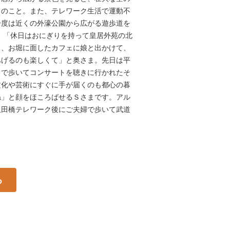
とのこと。また、テレワーク生活で運動不
一度は近くの外濠公園から広がる遊歩道を
 「休日はおにぎりを持って皇居外苑の北
り、お堀に面したカフェに娘と出かけて、
あげるのも楽しくて」と奥さま。先日は平
まで歩いてコンサートを聴きに行かれたそ
文化や芸術にすぐに手が届くのも都心の暮
ね」と顔をほころばせるＳさまです。アル
飯田橋テレワーク後にご夫婦で歩いて武道
る