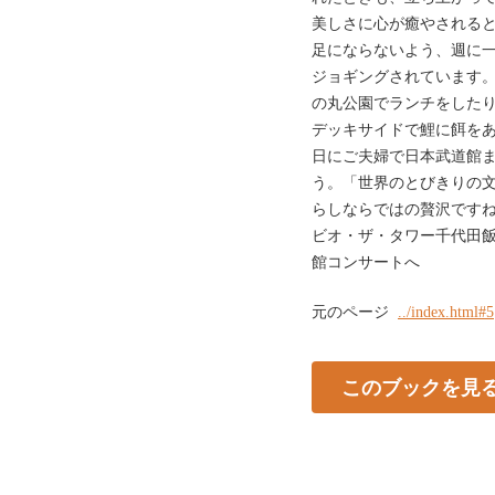
美しさに心が癒やされる
足にならないよう、週に
ジョギングされています。
の丸公園でランチをした
デッキサイドで鯉に餌を
日にご夫婦で日本武道館
う。「世界のとびきりの
らしならではの贅沢です
ビオ・ザ・タワー千代田
館コンサートへ
元のページ
../index.html#5
このブックを見