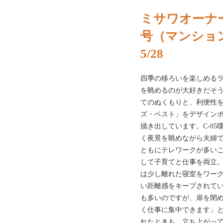
ミサワオーナー
号（マンショ
5/28
四季の移ろいを楽しめる
を眺めるのが大好きだそう
てのぬくもりと、利便性
ズ・ベスト」をデザイン
描き出しています。C-0
く夜景を眺めながら夫婦
ともにテレワークが多い
して子育てと仕事を両立
は少し離れた寝室をワー
い距離感をキープされてい
も多いのですが、扉を閉
く仕事に集中できます」
れたときも、立ち上がっ