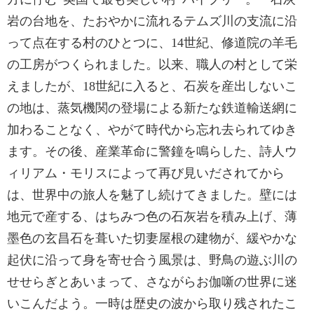
岩の台地を、たおやかに流れるテムズ川の支流に沿
って点在する村のひとつに、14世紀、修道院の羊毛
の工房がつくられました。以来、職人の村として栄
えましたが、18世紀に入ると、石炭を産出しないこ
の地は、蒸気機関の登場による新たな鉄道輸送網に
加わることなく、やがて時代から忘れ去られてゆき
ます。その後、産業革命に警鐘を鳴らした、詩人ウ
ィリアム・モリスによって再び見いだされてから
は、世界中の旅人を魅了し続けてきました。壁には
地元で産する、はちみつ色の石灰岩を積み上げ、薄
墨色の玄昌石を葺いた切妻屋根の建物が、緩やかな
起伏に沿って身を寄せ合う風景は、野鳥の遊ぶ川の
せせらぎとあいまって、さながらお伽噺の世界に迷
いこんだよう。一時は歴史の波から取り残されたこ