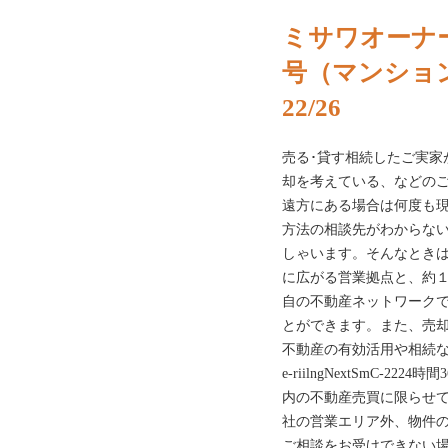
ミサワオーナー
号（マンショ
22/26
売る･貸す相続したご実家
却を考えている、などの
遠方にある場合は何度も
方法の相談先がわからな
しゃいます。そんなとき
に広がる営業拠点と、約
自の不動産ネットワーク
とができます。また、売
不動産の有効活用や相続
e-riilngNextSmC-
内の不動産売買に限らせて
社の営業エリア外、物件
ご相談をお受けできない場合