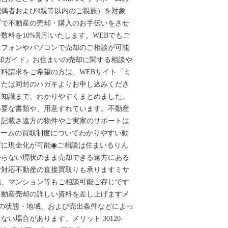
偶者および4親等以内のご親族）を対象
プで不動産の売却・購入のお手伝いをさせ
数料を10%割引いたします。WEBでもご
トフォンやパソコンで売却のご相談が可能
産売却ガイド』お住まいの売却に関する相談や
料請求をご希望の方は、WEBサイト「ミ
または同封のハガキよりお申し込みくださ
豆知識まで、わかりやすくまとめました。
必要な書類や、用意すれています。不動産
も記載さ遠方の物件やご実家のサポートは
サワホームの買取制度についてわかりやすい動
ずに現金化が可能◉ご相談は住まいるりん
かからない現状のまま売却できる遠方にある
ご対応不動産の直接買取りも承りますミサ
地、マンション等もご相談可能ご存じです
不動産売却の詳しい資料を差し上げますメ
物件の状態・地域、および売出条件などによっ
い場合があります。メリット 30120-