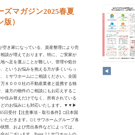
ズマガジン2025春夏
ン版）
が空き家になっている、資産整理により売
ご相談が増えております。特に、ご実家が
現地へ足を運ぶことが難しい、管理や処分
い、というお悩みを抱える方が多くいらっ
は、ミサワホームにご相談ください。全国
１万８０００社の不動産業者と提携する独
で、遠方の物件のご相談にもお応えするこ
却や住み替えだけでなく、所有されている
などのお悩みにも対応いたします。▼▼▶
2224時間365日受付【注意事項・取引条件】□日本国
いただきます。□ミサワホームグループ各
の状態、および売出条件などによっては、
がございます。Point 2ミサワホームの