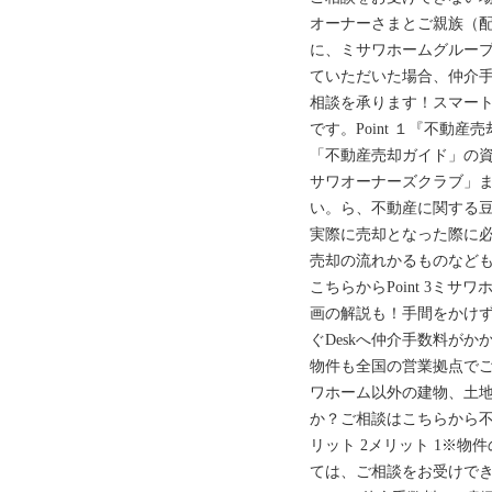
オーナーさまとご親族（配
に、ミサワホームグルー
ていただいた場合、仲介手
相談を承ります！スマー
です。Point １『不動
「不動産売却ガイド」の資
サワオーナーズクラブ」
い。ら、不動産に関する
実際に売却となった際に
売却の流れかるものなど
こちらからPoint 3ミ
画の解説も！手間をかけ
ぐDeskへ仲介手数料が
物件も全国の営業拠点で
ワホーム以外の建物、土
か？ご相談はこちらから
リット 2メリット 1※
ては、ご相談をお受けできな