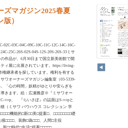
ズマガジン2025春夏
ン版）
rC-02C-03C-04C-09C-10C-11C-12C-14C-16C-
-24C-25C-26S-02S-04S-12S-20S-26S-33ミサ
の作品が、6月30日まで国立新美術館で開
に出展されています。https://living-
の作品の著作権継承者を探しています。権利を有する
ワオーナーズマガジン編集室（03-5339-
さい。「心の時間」妖精がゆとりや安らぎを
に導きます。絵：広瀬雅彦※『ミサワオー
-○○p、 『らいさぽ』の誌面はS-○○pと
穂（ミサワ バウハウス コレクション 学
□□□□機能的□新□□美□提案□、□□□□□□□□礎
□□共感□□□□、装飾□偽□□□、人間□主役
学□、新□□時代□生活□提案□□□□□、