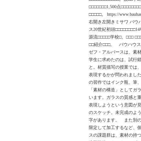
□□□□□□□1,500点□□□
□□□□□。 https://ww
右開き左開きミサワ バウ
ス20世紀初頭□□□□□□□□1
源流□□□□□学校□、□□□ □□
□□紹介□□□。 バウハ
ゼフ・アルバースは、素
学生に求めたのは、試行
と。材質描写の授業では
表現するかが問われまし
の習作ではインク瓶、筆
「素材の構造」としてガ
います。ガラスの質感と
表現しようという意図が
のスケッチ。未完成のよ
字があります。 また別
限定して加工するなど、
スの課題群は、素材の持