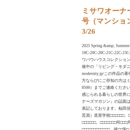
ミサワオーナー
号（マンショ
3/26
2025 Spring &amp; Summe
18C-20C-20C-21C-22C-23C
ワバウハウスコレクション
催中の「リビング・モダニティ展
modernity.jp/こ
方ならびにご存知の方はミサ
8500）までご連絡くだ
感じられる暮らしの世界
ナーズマガジン』の誌面はC
表記しております。杣田佳
芸員）造形学校□□□□□□、□
□□□□□□。□□□□□□□何□
□□□□□□□□□□□□。彼□□