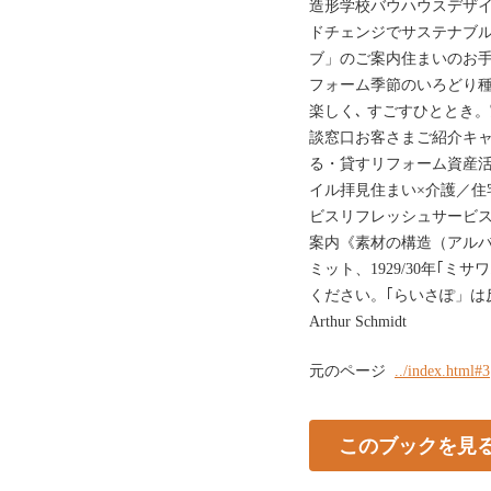
造形学校バウハウスデザ
ドチェンジでサステナブル
ブ」のご案内住まいのお手
フォーム季節のいろどり種
楽しく､ すごすひととき。
談窓口お客さまご紹介キ
る・貸すリフォーム資産活
イル拝見住まい×介護／住
ビスリフレッシュサービ
案内《素材の構造（アル
ミット、1929/30年｢
ください。｢らいさぽ」は
Arthur Schmidt
元のページ
../index.html#3
このブックを見