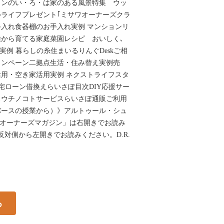
インのい・ろ・は家のある風景特集 ウッ
ライフプレゼント｢ミサワオーナーズクラ
入れ食器棚のお手入れ実例 マンションリ
から育てる家庭菜園レシピ おいしく､
実例 暮らしの糸住まいるりんぐDeskご相
ャンペーン二拠点生活・住み替え実例売
用・空き家活用実例 ネクストライフスタ
宅ローン借換えらいさぽ目次DIY応援サー
スウチノコトサービスらいさぽ通販ご利用
バースの授業から）》アルトゥール・シュ
ミサワオーナーズマガジン」は右開きでお読み
反対側から左開きでお読みください。D.R.
る