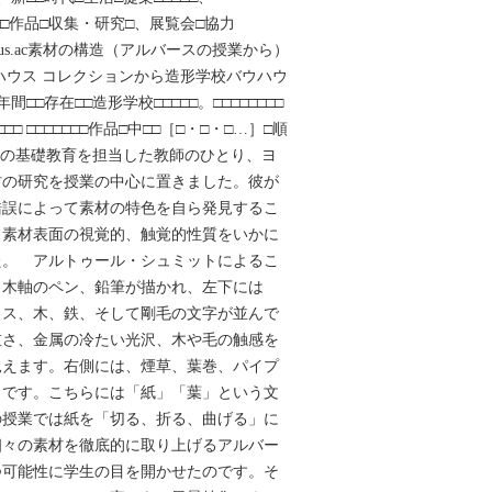
□□□□□□作品□収集・研究□、展覧会□協力
w.bauhaus.ac素材の構造（アルバースの授業から）
ハウス コレクションから造形学校バウハウ
4年間□□存在□□造形学校□□□□□。□□□□□□□□
□□□ □□□□□□□作品□中□□［□・□・□…］□順
ウスの基礎教育を担当した教師のひとり、ヨ
材の研究を授業の中心に置きました。彼が
錯誤によって素材の特色を自ら発見するこ
、素材表面の視覚的、触覚的性質をいかに
た。 アルトゥール・シュミットによるこ
、木軸のペン、鉛筆が描かれ、左下には
ラス、木、鉄、そして剛毛の文字が並んで
重さ、金属の冷たい光沢、木や毛の触感を
見えます。右側には、煙草、葉巻、パイプ
うです。こちらには「紙」「葉」という文
の授業では紙を「切る、折る、曲げる」に
個々の素材を徹底的に取り上げるアルバー
つ可能性に学生の目を開かせたのです。そ