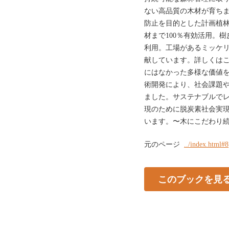
ない高品質の木材が育ち
防止を目的とした計画植
材まで100％有効活用。
利用。工場があるミッケ
献しています。詳しくは
にはなかった多様な価値
術開発により、社会課題
ました。サステナブルで
現のために脱炭素社会実
います。〜木にこだわり続ける〜
元のページ
../index.html#8
このブックを見