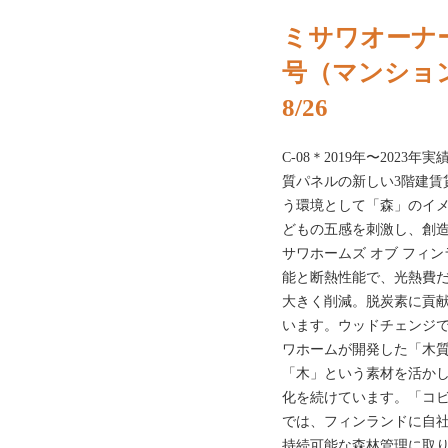
ミサワオーナー
号（マンショ
8/26
C-08＊2019年〜202
質パネルの新しい3階建賃
う環境として「森」のイ
どもの五感を刺激し、創
サワホームズ オブ フィ
能と断熱性能で、光熱費だ
大きく削減。脱炭素に貢
います。ウッドチェンジ
ワホームが開発した「木
「木」という素材を活か
化を続けています。「コ
では、フィンランドに自
持続可能な森林管理に取