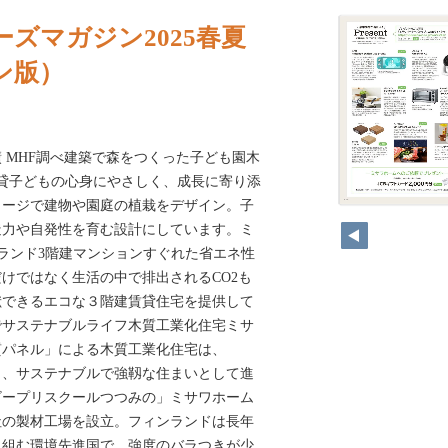
ズマガジン2025春夏
ン版）
3年実績 MHF調べ建築で森をつくった子ども園木
貸子どもの心身にやさしく、成長に寄り添
メージで建物や園庭の植栽をデザイン。子
造力や自発性を育む設計にしています。ミ
ンランド3階建マンションすぐれた省エネ性
けではなく生活の中で排出されるCO2も
献できるエコな３階建賃貸住宅を提供して
でサステナブルライフ木質工業化住宅ミサ
質パネル」による木質工業化住宅は、
し、サステナブルで強靱な住まいとして進
ビープリスクールつつみの」ミサワホーム
社の製材工場を設立。フィンランドは長年
り組む環境先進国で、強度のバラつきが少