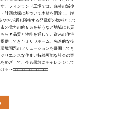
ます。フィンランド工場では、森林の減少
林・計画伐採に基づいて木材を調達し、端
樹皮やおが屑も隣接する発電所の燃料として
リ市の電力の約８％を補うなど地域にも貢
こちら▼品質と性能を通して、従来の住宅
を提供してきたミサワホーム。先進的な技
や環境問題のソリューションを展開してき
レジリエンスな住まい持続可能な社会の実
現をめざして、今も果敢にチャレンジして
□□□□□□□□□□□□□□□
る