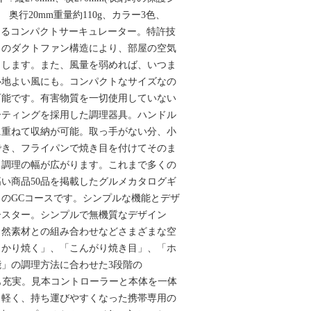
、 奥行20mm重量約110g、カラー3色、
けるコンパクトサーキュレーター。特許技
自のダクトファン構造により、部屋の空気
出します。また、風量を弱めれば、いつま
心地よい風にも。コンパクトなサイズなの
可能です。有害物質を一切使用していない
ーティングを採用した調理器具。ハンドル
に重ねて収納が可能。取っ手がない分、小
でき、フライパンで焼き目を付けてそのま
、調理の幅が広がります。これまで多くの
い商品50品を掲載したグルメカタログギ
」のGCコースです。シンプルな機能とデザ
ースター。シンプルで無機質なデザイン
自然素材との組み合わせなどさまざまな空
っかり焼く」、「こんがり焼き目」、「ホ
」の調理方法に合わせた3段階の
能も充実。見本コントローラーと本体を一体
、軽く、持ち運びやすくなった携帯専用の