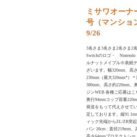
ミサワオーナー
号（マンショ
9/26
3名さま3名さま2名さま2名さ
Switchのロゴ・ Ninte
ルナットメイプル※表紙
ざいます。幅320mm、高さ
230mm（最大320mm
380mm、高さ約220mm、
ジンWEB 各種ご応募はこ
奥行94mmコップ容量220
発送をもって代えさせて
定しております。縦91.1m
ィック先端からZL/ZR突
パン 20cm : 直径219mm
高さ64mmプロテクトシート 