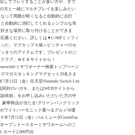
。外に持ち出してプレイすることが多い方や、すで
hをお持ちの方と一緒にマルチプレイを楽しみたい
になって周囲が暗くなると自動的に点灯
ると自動的に消灯してくれるシンプルな常
で好きな場所に取り付けることができま
応募ください。詳しくは▼C-06Pミッフィ
入った、マグカップ４個＋ピッチャーのセ
ピッタリのアイテムです。プレゼントのご
ズクラブ」ＷＥＢサイトから！
co.jp/ownersclub/ミサワオーナー検索トップページ
ズマガスタッキングマグセット20名さま
11日（金）任天堂Nintendo Switch Lite
M本誌同封のハガキ、またはWEBサイトから
相談依頼」をお申し込みいただいた方の中
 豪華商品が当たる!グリーンパンクリック
ムホワイトハーモニック選べるグルメ50選
５年7月11日（金）バルミューダGreenFan
ベーシックオーブントースターミサワホームへのご
カード2,000円分