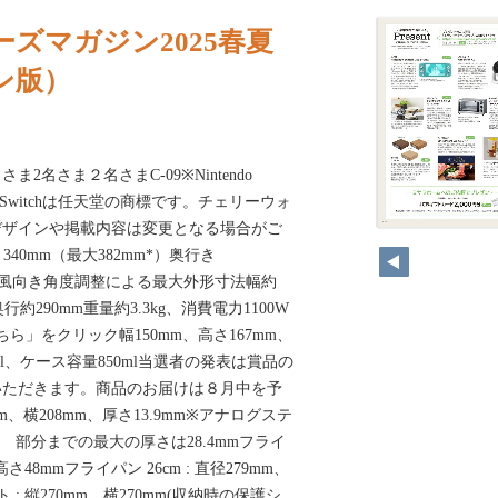
ズマガジン2025春夏
ン版）
ま2名さま２名さまC-09※Nintendo
ndo Switchは任天堂の商標です。チェリーウォ
デザインや掲載内容は変更となる場合がご
340mm（最大382mm*）奥行き
*）＊風向き角度調整による最大外形寸法幅約
奥行約290mm重量約3.3kg、消費電力1100W
ちら」をクリック幅150mm、高さ167mm、
ml、ケース容量850ml当選者の発表は賞品の
いただきます。商品のお届けは８月中を予
m、横208mm、厚さ13.9mm※アナログステ
起 部分までの最大の厚さは28.4mmフライ
、高さ48mmフライパン 26cm : 直径279mm、
: 縦270mm、横270mm(収納時の保護シ