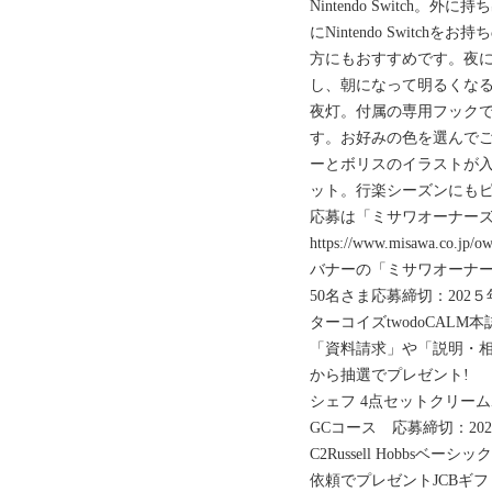
Nintendo Switch
にNintendo Switc
方にもおすすめです。夜
し、朝になって明るくな
夜灯。付属の専用フック
す。お好みの色を選んでご
ーとボリスのイラストが
ット。行楽シーズンにも
応募は「ミサワオーナー
https://www.misawa.
バナーの「ミサワオーナー
50名さま応募締切：202５年7月
ターコイズtwodoCAL
「資料請求」や「説明・
から抽選でプレゼント!
シェフ 4点セットクリー
GCコース 応募締切：202
C2Russell Hobbs
依頼でプレゼントJCBギフト