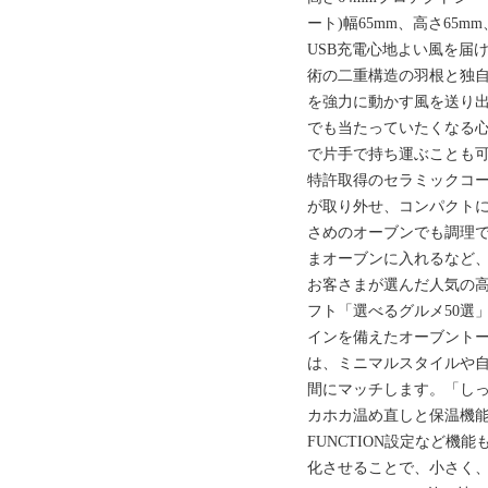
ート)幅65mm、高さ65mm
USB充電心地よい風を届
術の二重構造の羽根と独
を強力に動かす風を送り
でも当たっていたくなる
で片手で持ち運ぶことも
特許取得のセラミックコ
が取り外せ、コンパクト
さめのオーブンでも調理
まオーブンに入れるなど
お客さまが選んだ人気の高
フト「選べるグルメ50選
インを備えたオーブント
は、ミニマルスタイルや
間にマッチします。「し
カホカ温め直しと保温機能
FUNCTION設定など機
化させることで、小さく