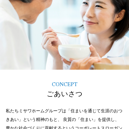
再開発・官民連携事業
土地活用実例
展示
場・
イベント情報
企業・IR
住まいるりんぐ（ロングサポート）
リフォーム事例
住まいづくりガイド
分譲マンション開発事業
カタログ請求
法人のお客さま
保証制度
事業用
買う
ニュース
収益不動産・投資開発事業
住まいのご相談
アフターメンテナンス
企業不動産活用（CRE）戦略
MISAWAについて
建築再生事業
事業用リノベーション
分譲住宅（建売・土地）検索
ミサワリフォーム
社宅建築
ミサワホームグループ
事業用売買
ホテル・旅館リフォーム
中古住宅検索
ご相談窓口
医療・介護・子育て・障がい福祉施設
IR情報
スムストック検索
リフォーム営業所
事業用地・事業用建物
SDGs
CONCEPT
お客様センター
分譲マンション検索
これから土地活用・賃貸経営をご検討の方
分譲用地
ごあいさつ
環境活動
土地活用の基礎から長期安定経営を目指すオーナー様まで、賃貸経
売る
[MISAWA RELAY]
営に役立つ多彩な情報を幅広くお届けします。
これからリフォームをご検討の方
私たちミサワホームグループは「住まいを通じて生涯のおつ
採用情報
実例動画や基礎知識、収納の工夫など、理想の住まいを叶えるリフ
きあい」という精神のもと、
良質の「住まい」を提供し、
ホームラウンジ 土地活用・賃貸経営
ォームの具体策とアイデアを豊富にご用意しています。
住まいの売却
ミサワホームオーナーさま・リフォーム工事ご契約者さまとミサワ
すべてのフィールドに新しい価値をデザインし、持続可能な未来志
豊かな社会づくりに貢献するというコーポレートスローガン