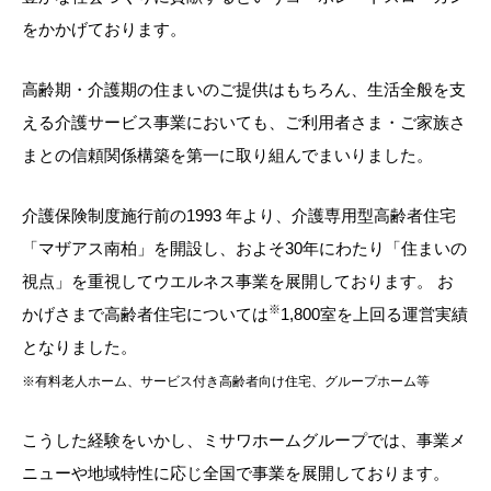
ホームを結ぶコミュニケーションサイト。お得・便利・安心なコン
新卒者採用
向のまちづくりを実現していきます。
テンツや、ミサワホームからの大切なお知らせなど配信していま
をかかげております。
ホームラウンジ リフォーム
す。
中途採用
これから住まいをご検討の方
ミサワゼネラルソリューション
高齢期・介護期の住まいのご提供はもちろん、生活全般を支
多彩な動画やこだわりが詰まった建築実例、注目の最新情報など、
障がい者採用
ミサワオーナーズクラブ
える介護サービス事業においても、
ご利用者さま・ご家族さ
住まいづくりを楽しく学べるデジタルラウンジです。
まとの信頼関係構築を第一に取り組んでまいりました。
ウエルネス事業
ホームラウンジ 新築・戸建て
介護保険制度施行前の1993 年より、介護専用型高齢者住宅
「マザアス南柏」を開設し、
およそ30年にわたり「住まいの
海外事業
視点」を重視してウエルネス事業を展開しております。
お
※
かげさまで高齢者住宅については
1,800室を上回る運営実績
となりました。
※有料老人ホーム、サービス付き高齢者向け住宅、グループホーム等
こうした経験をいかし、ミサワホームグループでは、事業メ
ニューや地域特性に応じ
全国で事業を展開しております。