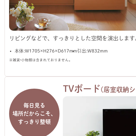
リビングなどで、すっきりとした空間を演出します
本体：W1705×H276×D617mm
引出：W832mm
※雑貨・小物類は含まれておりません。
TVボード
（居室収納シ
毎日見る
場所だからこそ、
すっきり整頓