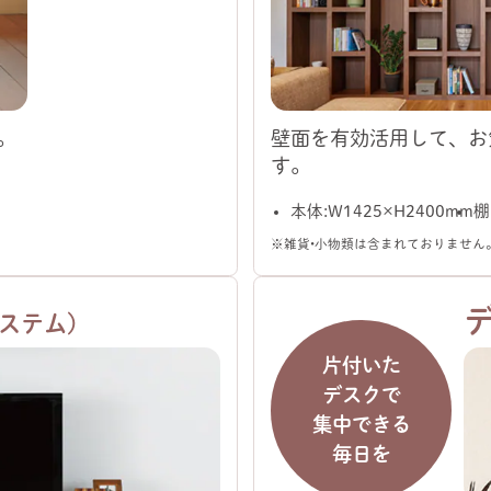
。
壁面を有効活用して、お
す。
本体：W1425×H2400mm
棚
※雑貨・小物類は含まれておりません
ステム）
片付いた
デスクで
集中できる
毎日を