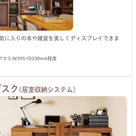
気に入りの本や雑貨を美しくディスプレイできま
1マス：W395×D330mm程度
。
デスク
（居室収納システム）